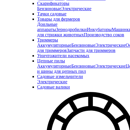
Скарификаторы
Бензиновые
Электрические
Тачки садовые
Товары для фермеров
Доильные
аппараты
Зернодробилки
Инкубаторы
Машинк
для стрижки животных
Производство соков
Триммеры
Аккумуляторные
Бензиновые
Электрические
О
для триммеров
Запчасти для триммеров
Уничтожители насекомых
Цепные пилы
Аккумуляторные
Бензиновые
Электрические
Ц
и шины для цепных пил
Садовые измельчители
Электрические
Садовые валики