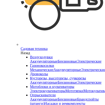
Садовая техника
Назад
Воздуходувки
Аккумуляторные
Бензиновые
Электрические
Газонокосилки
Механические
Аккумуляторные
Электрически
Дровоколы
Кусторезы, высоторезы, сучкорезы
Аккумуляторные
Бензиновые
Электрические
Мотоблоки и культиваторы
Электрокультиваторы
Мототяпки
Мотокультив
Опрыскиватели
Аккумуляторные
Бензиновые
Брандспойты
(штанги)
Насадки и ремкомплекты