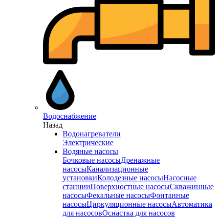
Водоснабжение
Назад
Водонагреватели
Электрические
Водяные насосы
Бочковые насосы
Дренажные
насосы
Канализационные
установки
Колодезные насосы
Насосные
станции
Поверхностные насосы
Скважинные
насосы
Фекальные насосы
Фонтанные
насосы
Циркуляционные насосы
Автоматика
для насосов
Оснастка для насосов