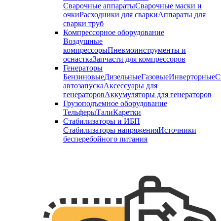
Сварочные аппараты
Сварочные маски и
очки
Расходники для сварки
Аппараты для
сварки труб
Компрессорное оборудование
Воздушные
компрессоры
Пневмоинструменты и
оснастка
Запчасти для компрессоров
Генераторы
Бензиновые
Дизельные
Газовые
Инверторные
С
автозапуска
Аксессуары для
генераторов
Аккумуляторы для генераторов
Грузоподъемное оборудование
Тельферы
Тали
Каретки
Стабилизаторы и ИБП
Стабилизаторы напряжения
Источники
бесперебойного питания