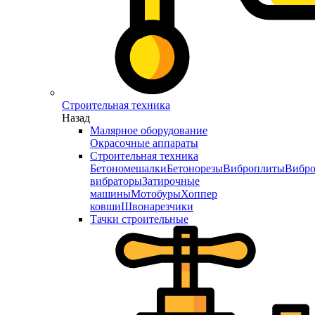
Строительная техника
Назад
Малярное оборудование
Окрасочные аппараты
Строительная техника
Бетономешалки
Бетонорезы
Виброплиты
Вибро
вибраторы
Затирочные
машины
Мотобуры
Хоппер
ковши
Швонарезчики
Тачки строительные