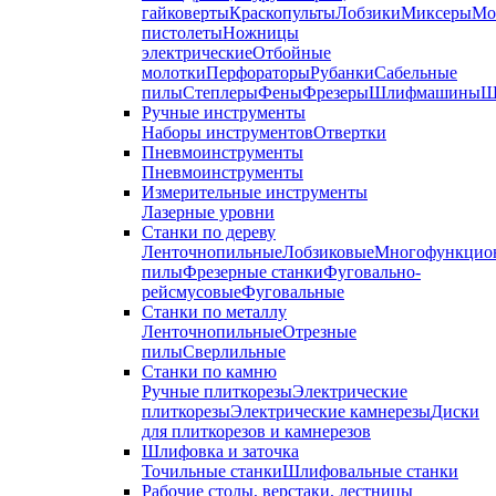
гайковерты
Краскопульты
Лобзики
Миксеры
Мо
пистолеты
Ножницы
электрические
Отбойные
молотки
Перфораторы
Рубанки
Сабельные
пилы
Степлеры
Фены
Фрезеры
Шлифмашины
Ш
Ручные инструменты
Наборы инструментов
Отвертки
Пневмоинструменты
Пневмоинструменты
Измерительные инструменты
Лазерные уровни
Станки по дереву
Ленточнопильные
Лобзиковые
Многофункцио
пилы
Фрезерные станки
Фуговально-
рейсмусовые
Фуговальные
Станки по металлу
Ленточнопильные
Отрезные
пилы
Сверлильные
Станки по камню
Ручные плиткорезы
Электрические
плиткорезы
Электрические камнерезы
Диски
для плиткорезов и камнерезов
Шлифовка и заточка
Точильные станки
Шлифовальные станки
Рабочие столы, верстаки, лестницы