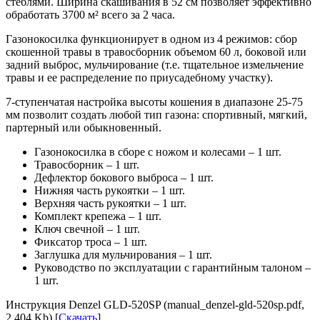
стеблями. Ширина скашивания в 52 см позволяет эффективно
обработать 3700 м² всего за 2 часа.
Газонокосилка функционирует в одном из 4 режимов: сбор
скошенной травы в травосборник объемом 60 л, боковой или
задний выброс, мульчирование (т.е. тщательное измельчение
травы и ее распределение по приусадебному участку).
7-ступенчатая настройка высоты кошения в диапазоне 25-75
мм позволит создать любой тип газона: спортивный, мягкий,
партерный или обыкновенный.
Газонокосилка в сборе с ножом и колесами – 1 шт.
Травосборник – 1 шт.
Дефлектор бокового выброса – 1 шт.
Нижняя часть рукоятки – 1 шт.
Верхняя часть рукоятки – 1 шт.
Комплект крепежа – 1 шт.
Ключ свечной – 1 шт.
Фиксатор троса – 1 шт.
Заглушка для мульчирования – 1 шт.
Руководство по эксплуатации с гарантийным талоном –
1 шт.
Инструкция Denzel GLD-520SP (manual_denzel-gld-520sp.pdf,
2,404 Kb) [
Скачать
]