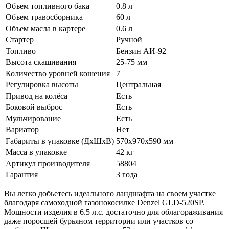
Объем топливного бака
0.8 л
Объем травосборника
60 л
Объем масла в картере
0.6 л
Стартер
Ручной
Топливо
Бензин АИ-92
Высота скашивания
25-75 мм
Количество уровней кошения
7
Регулировка высоты
Центральная
Привод на колёса
Есть
Боковой выброс
Есть
Мульчирование
Есть
Вариатор
Нет
Габариты в упаковке (ДхШхВ)
570х970х590 мм
Масса в упаковке
42 кг
Артикул производителя
58804
Гарантия
3 года
Вы легко добьетесь идеального ландшафта на своем участке
благодаря самоходной газонокосилке Denzel GLD-520SP.
Мощности изделия в 6.5 л.с. достаточно для облагораживания
даже поросшей бурьяном территории или участков со