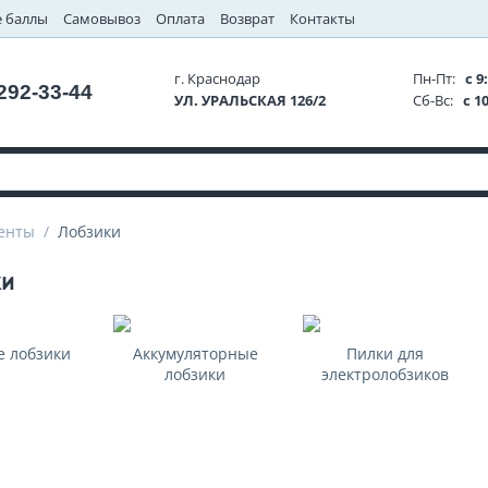
 баллы
Самовывоз
Оплата
Возврат
Контакты
г. Краснодар
Пн-Пт:
с 9:
 292-33-44
УЛ. УРАЛЬСКАЯ 126/2
Сб-Вс:
с 10
енты
/
Лобзики
ки
е лобзики
Аккумуляторные
Пилки для
лобзики
электролобзиков