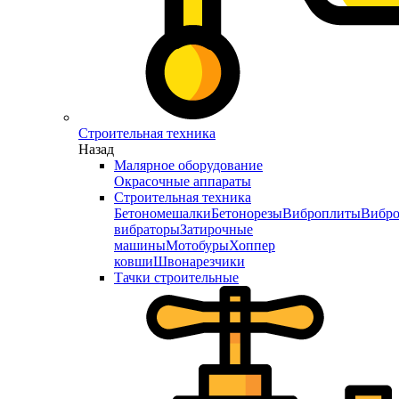
Строительная техника
Назад
Малярное оборудование
Окрасочные аппараты
Строительная техника
Бетономешалки
Бетонорезы
Виброплиты
Вибро
вибраторы
Затирочные
машины
Мотобуры
Хоппер
ковши
Швонарезчики
Тачки строительные