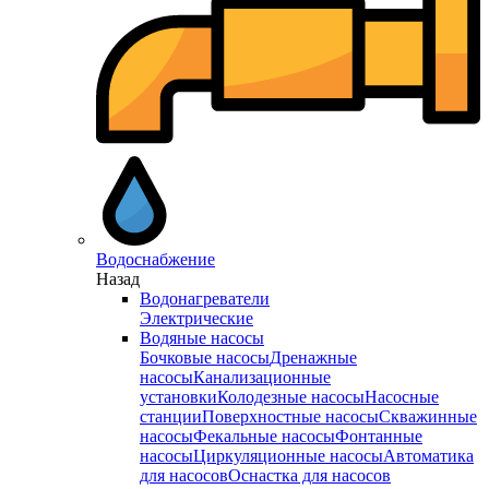
Водоснабжение
Назад
Водонагреватели
Электрические
Водяные насосы
Бочковые насосы
Дренажные
насосы
Канализационные
установки
Колодезные насосы
Насосные
станции
Поверхностные насосы
Скважинные
насосы
Фекальные насосы
Фонтанные
насосы
Циркуляционные насосы
Автоматика
для насосов
Оснастка для насосов