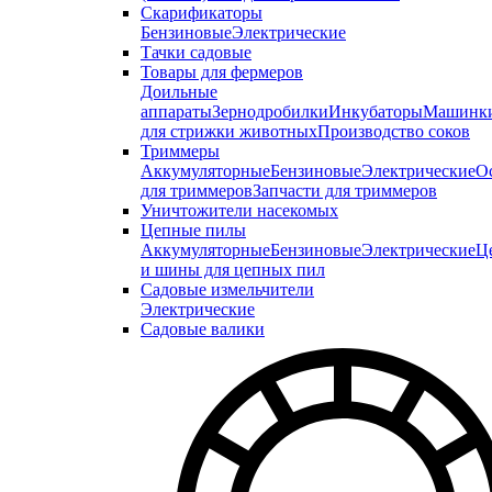
Скарификаторы
Бензиновые
Электрические
Тачки садовые
Товары для фермеров
Доильные
аппараты
Зернодробилки
Инкубаторы
Машинк
для стрижки животных
Производство соков
Триммеры
Аккумуляторные
Бензиновые
Электрические
О
для триммеров
Запчасти для триммеров
Уничтожители насекомых
Цепные пилы
Аккумуляторные
Бензиновые
Электрические
Ц
и шины для цепных пил
Садовые измельчители
Электрические
Садовые валики