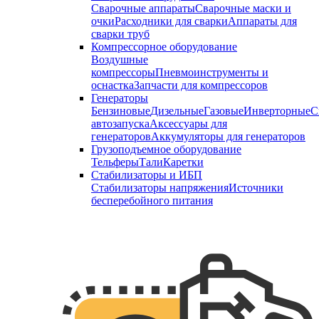
Сварочные аппараты
Сварочные маски и
очки
Расходники для сварки
Аппараты для
сварки труб
Компрессорное оборудование
Воздушные
компрессоры
Пневмоинструменты и
оснастка
Запчасти для компрессоров
Генераторы
Бензиновые
Дизельные
Газовые
Инверторные
С
автозапуска
Аксессуары для
генераторов
Аккумуляторы для генераторов
Грузоподъемное оборудование
Тельферы
Тали
Каретки
Стабилизаторы и ИБП
Стабилизаторы напряжения
Источники
бесперебойного питания