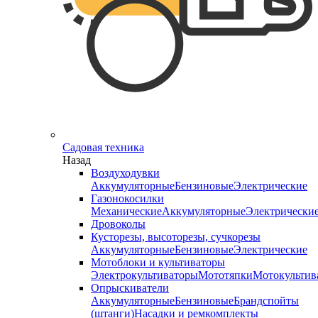
Садовая техника
Назад
Воздуходувки
Аккумуляторные
Бензиновые
Электрические
Газонокосилки
Механические
Аккумуляторные
Электрически
Дровоколы
Кусторезы, высоторезы, сучкорезы
Аккумуляторные
Бензиновые
Электрические
Мотоблоки и культиваторы
Электрокультиваторы
Мототяпки
Мотокультив
Опрыскиватели
Аккумуляторные
Бензиновые
Брандспойты
(штанги)
Насадки и ремкомплекты