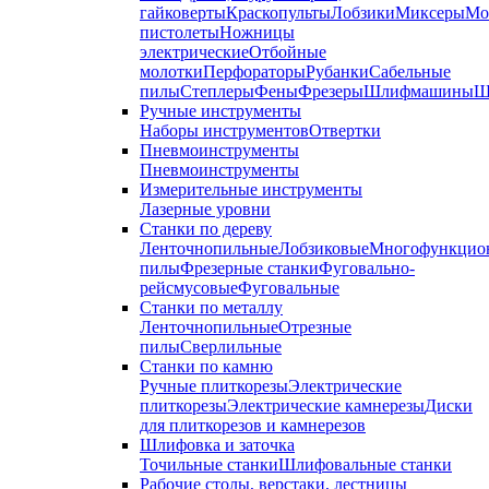
гайковерты
Краскопульты
Лобзики
Миксеры
Мо
пистолеты
Ножницы
электрические
Отбойные
молотки
Перфораторы
Рубанки
Сабельные
пилы
Степлеры
Фены
Фрезеры
Шлифмашины
Ш
Ручные инструменты
Наборы инструментов
Отвертки
Пневмоинструменты
Пневмоинструменты
Измерительные инструменты
Лазерные уровни
Станки по дереву
Ленточнопильные
Лобзиковые
Многофункцио
пилы
Фрезерные станки
Фуговально-
рейсмусовые
Фуговальные
Станки по металлу
Ленточнопильные
Отрезные
пилы
Сверлильные
Станки по камню
Ручные плиткорезы
Электрические
плиткорезы
Электрические камнерезы
Диски
для плиткорезов и камнерезов
Шлифовка и заточка
Точильные станки
Шлифовальные станки
Рабочие столы, верстаки, лестницы