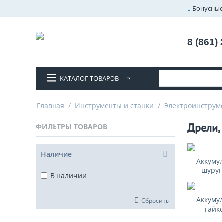
Бонусные
8 (861)
КАТАЛОГ ТОВАРОВ
Главная
/
Инструменты и станки
/
Электроинструм
Дрели,
ФИЛЬТРЫ ТОВАРОВ
Наличие
Аккуму
шуру
В наличии
Аккуму
Сбросить
гайк