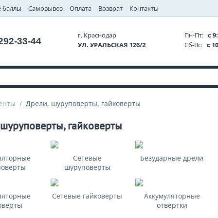
 баллы
Самовывоз
Оплата
Возврат
Контакты
г. Краснодар
Пн-Пт:
с 9:
 292-33-44
УЛ. УРАЛЬСКАЯ 126/2
Сб-Вс:
с 10
енты
/
Дрели, шуруповерты, гайковерты
 шуруповерты, гайковерты
ляторные
Сетевые
Безударные дрели
поверты
шуруповерты
ляторные
Сетевые гайковерты
Аккумуляторные
оверты
отвертки