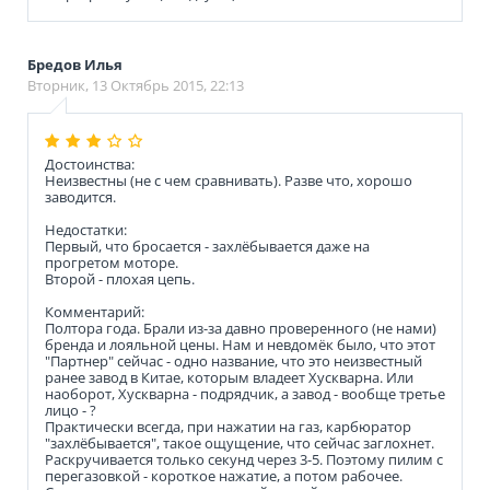
Бредов Илья
Вторник, 13 Октябрь 2015, 22:13
Достоинства:
Неизвестны (не с чем сравнивать). Разве что, хорошо
заводится.
Недостатки:
Первый, что бросается - захлёбывается даже на
прогретом моторе.
Второй - плохая цепь.
Комментарий:
Полтора года. Брали из-за давно проверенного (не нами)
бренда и лояльной цены. Нам и невдомёк было, что этот
"Партнер" сейчас - одно название, что это неизвестный
ранее завод в Китае, которым владеет Хускварна. Или
наоборот, Хускварна - подрядчик, а завод - вообще третье
лицо - ?
Практически всегда, при нажатии на газ, карбюратор
"захлёбывается", такое ощущение, что сейчас заглохнет.
Раскручивается только секунд через 3-5. Поэтому пилим с
перегазовкой - короткое нажатие, а потом рабочее.