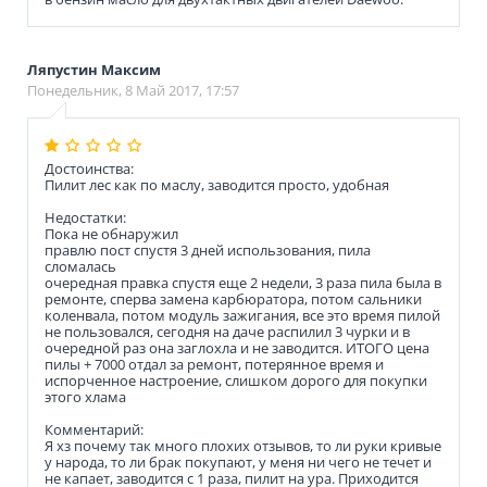
Ляпустин Максим
Понедельник, 8 Май 2017, 17:57
Достоинства:
Пилит лес как по маслу, заводится просто, удобная
Недостатки:
Пока не обнаружил
правлю пост спустя 3 дней использования, пила
сломалась
очередная правка спустя еще 2 недели, 3 раза пила была в
ремонте, сперва замена карбюратора, потом сальники
коленвала, потом модуль зажигания, все это время пилой
не пользовался, сегодня на даче распилил 3 чурки и в
очередной раз она заглохла и не заводится. ИТОГО цена
пилы + 7000 отдал за ремонт, потерянное время и
испорченное настроение, слишком дорого для покупки
этого хлама
Комментарий:
Я хз почему так много плохих отзывов, то ли руки кривые
у народа, то ли брак покупают, у меня ни чего не течет и
не капает, заводится с 1 раза, пилит на ура. Приходится