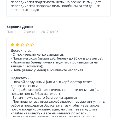
переодически подтягивать цепь, но вас же не смущает
переодическая заправка пилы, вообщем за эти деньги
аппарат что надо
Боровик Денис
Пятница, 17 Февраль 2017, 04:05
Достоинства:
- Относительно легко заводится;
- Пилит неплохо (пилил дуб, березу до 30 см в диаметре);
- Именитый бренд (имею в виду что производится на
заводе husqkvarna);
- Цепь (лично у меня) в комплекте неплохая.
Недостатки:
- Плохой воздушный фильтр, в карбюратор летит
древесная пыль;
- У неработающей пилы очень сильно течет масло (за
неделю полный бак вытекает);
- Бензин тоже кудато быстро испаряется;
- При подаче газа пила захлебывается первые минут пять
работы приходится сбрасывать газ чтобы не заглохла,
потом вроде нормально идет, но стоит ее заглушить
хотябы на минуту - и все начинается по новой...;