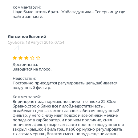
Комментарий:
Надо было штиль брать. Жаба задушила... Теперь ищу где
найти запчасти.
Логвинов Евгений
Суббота, 13 Август 2016, 07:54
Достоинства:
Заводится не плохо.
Недостатки:
Постоянно приходится регулировать цепь,забивается
воздушный фильтр.
Комментарий:
Впринцепе пила нормальноя,пилит не плохо 25-30см
бревно,строю баню все пилой,недостатки есть ,
ослабевает цепь, а самое главное забивает воздушный
фильтр, у него с низу идет подсос и все опилки мелкие
попадают в карбюратор, и при чем прилично, снял
почистил , фильтр вырезал с авто простого воздушного и
закрыл крышкой фильтра,. Карбюр нужно регулировать,
т.к свеча черная , богатоя смесь но туда еще не лазил ,