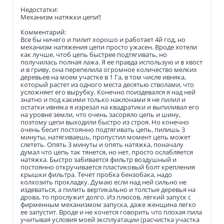
Недостатки:
Механизм натяжки цепи!!
Комментарий:
Все бы ничего и пилит хорошо и работает 4й год, но
механизм натяжения цепи просто ужасен. Вроде хотели
как лучше, чтоб цепь быстрее подтягивать, но
получилась полная лажа. Я ее правда использую и в хвост
и в гриву, она перепелила огромное количество мелких
деревьев на моем участке в 1 Га, в том числе ивняка,
который растет из одного места десятью стволами, что
усложняет его вырубку. Конечно поиздевался я над ней
знатно и под какими только наклонами я не пилил и
остатки ивняка я изрезал на квадратики и выпиливал его
на уровне земли, что очень засоряло цепь и шину,
поэтому цепи выходили быстро из строя. Но конечно
очень бесит постоянно подтягивать цепь, пилишь 3
минуты, натягиваешь, пропустил момент цепь может
слететь. Опять 3 минуты и опять натяжка, поначалу
думал что цепь так тянется, но нет, просто ослабляется
натяжка. Быстро забивается фильтр воздушный и
постоянно откручивается пластиковый болт крепления
крышки фильтра. Течет пробка бензобака, надо
колхозить прокладку. Думаю если над ней сильно не
издеваться, а пилить вертикально и толстые деревья на
дрова, то прослужит долго. Из плюсов, лёгкий запуск с
фирменным механизмом запуска, даже женщина легко
ее запустит. Вроде и не хочется говорить что плохая пила
учитывая условия моей эксплуатации (расчистка участка