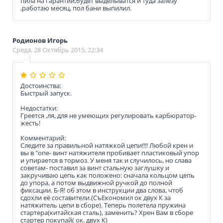
пила на гарантии,будет выделыватся и туда залезу
,работаю месяц, пол бани выпилил.
Родионов Игорь
Среда, 28 Октябрь 2015, 22:34
Достоинства:
Быстрый запуск.
Недостатки:
Греется ,ля, для не умеющих регулировать карбюратор-
жесть!
Комментарий:
Следите за правильной натяжкой цепи!!!! Любой крен и
вы в "опе- винт натяжителя пробивает пластиковый упор
и упирается в тормоз. У меня так и случилось, но слава
советам- поставил за винт стальную заглушку и
закручиваю цепь как положено: сначала кольцом цепь
до упора, а потом выдвижной ручкой до полной
фиксации. Б-Я! об этом в инструкции два слова, чтоб
сдохли её составители.(СъЕкономил ок двух К за
натяжитель цепи в сборе). Теперь полетела пружина
стартера(китайская сталь), заменить? Хрен Вам в сборе
стартер покупай( ок. двух К)