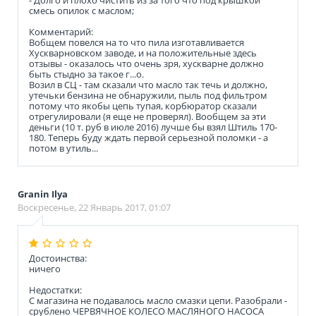
- Долго и плохо чистить из за того что под крышкой
смесь опилок с маслом;
Комментарий:
Вобщем повелся на то что пила изготавливается
Хускварновском заводе, и на положительные здесь
отзывы - оказалось что очень зря, хускварне должно
быть стыдно за такое г...о.
Возил в СЦ - там сказали что масло так течь и должно,
утечьки бензина не обнаружили, пыль под фильтром
потому что якобы цепь тупая, корбюратор сказали
отрегулировали (я еще не проверял). Вообщем за эти
деньги (10 т. руб в июле 2016) лучше бы взял Штиль 170-
180. Теперь буду ждать первой серьезной поломки - а
потом в утиль...
Granin Ilya
Воскресенье, 22 Январь 2017, 01:07
Достоинства:
ничего
Недостатки:
С магазина не подавалось масло смазки цепи. Разобрали -
срублено ЧЕРВЯЧНОЕ КОЛЕСО МАСЛЯНОГО НАСОСА