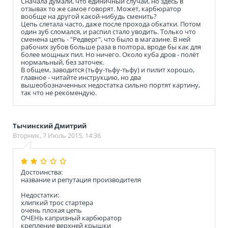
Сначала думали, что единичный случай, но здесь в
отзывах то же самое говорят. Может, карбюратор
вообще на другой какой-нибудь сменить?
Цепь слетала часто, даже после прохода обкатки. Потом
один зуб сломался, и распил стало уводить. Только что
сменена цепь - "Редверг", что было в магазине. В ней
рабочих зубов больше раза в полтора, вроде бы как для
более мощных пил. Но ничего. Около куба дров - полёт
нормальный, без заточек.
В общем, заводится (тьфу-тьфу-тьфу) и пилит хорошо,
главное - читайте инструкцию, но два
вышеобозначенных недостатка сильно портят картину,
так что не рекомендую.
Тычинский Дмитрий
Вторник, 7 Июль 2015, 14:36
Достоинства:
название и репутация производителя
Недостатки:
хлипкий трос стартера
очень плохая цепь
ОЧЕНЬ капризный карбюратор
крепление верхней крышки