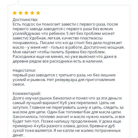
Достоинства:
Есть подсос он помогает завести с первого раза, после
первого завода заводится с первого раза без всяких
усилий(думаю что ребенок 5 лет без проблем может
завести) Удобная, легкая, качество пластмассы
понравилось. Писали что когда стоит без дела подтекает
масло - у меня нет - только в работе. Достаточно мощная.
Мне хватает чтобы пилить бревна без проблем.
Расходники еще не менял, но уже выяснил что даже в
деревне рядом все расходники есть в наличии.
Недостатки:
первый раз заводится с третьего раза, но без лишних
усилий и рывков. Нет резервуара для приготовления
смеси.
Комментарий:
Долго изучал рынок бензопил и понял что за эти деньги
самый лучший вариант! Куб уже перепилил. Цепь не
затупил. Главное не перегревать шину и цепь, следить за
маслом для цепи. Один бак топлива=бак для масла цепи.
Закончилось топливо значит и масло нужно налить, и все
будет тип-топ. Позже напишу продолжение. У дома еще
примерно 4 куба разного хлама, доски, бревна-и дуб
сухой тоже валяется. Я ни капли не жалею потраченных
денег.