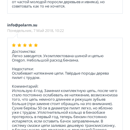
от частой молодой поросли деревьев и ивняка), но
советовать как то не хочется.
info@polarm.su
Понедельник, 7 Май 2018, 10:22
Достоинства:
Легко заводится. Укомплектована шиной и цепью
Oregon. Небольшой расход бензина.
Недостатки:
Ослабевает натяжение цепи. Твёрдые породы дерева
пилит с трудом.
Комментарий:
Использую 4 год. Заменил комплектную цепь, после чего
стало постоянно ослабевать ее натяжение, возможноизза
того, что цепь немного длиннее и режущих зубьев
больше (при замене стоит обращать на это внимание).
Сухие берёзы 50 см в диаметре пилит легко, но яблоню
уже с трудом. Уплотнительной кольцо в бензобаке
протерлось в первый год, теперь бензин постоянно
испаряется, если оставить бачок заправленным. В
систему смазки цепи заливаю дешевую трансмиссионку,
в бензин масло для двухтактных двигателей Daewoo.