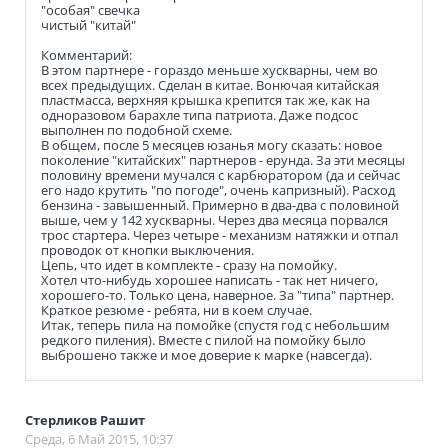
"особая" свечка
чистый "китай"
Комментарий:
В этом партнере - гораздо меньше хускварны, чем во
всех предыдущих. Сделан в китае. Вонючая китайская
пластмасса, верхняя крышка крепится так же, как на
одноразовом барахле типа патриота. Даже подсос
выполнен по подобной схеме.
В общем, после 5 месяцев юзанья могу сказать: новое
поколение "китайских" партнеров - ерунда. За эти месяцы
половину времени мучался с карбюратором (да и сейчас
его надо крутить "по погоде", очень капризный). Расход
бензина - завышенный. Примерно в два-два с половиной
выше, чем у 142 хускварны. Через два месяца порвался
трос стартера. Через четыре - механизм натяжки и отпал
проводок от кнопки выключения.
Цепь, что идет в комплекте - сразу на помойку.
Хотел что-нибудь хорошее написать - так нет ничего,
хорошего-то. Только цена, наверное. За "типа" партнер.
Краткое резюме - ребята, ни в коем случае.
Итак, теперь пила на помойке (спустя год с небольшим
редкого пиления). Вместе с пилой на помойку было
выброшено также и мое доверие к марке (навсегда).
Стерликов Рашит
Среда, 6 Май 2015, 10:37