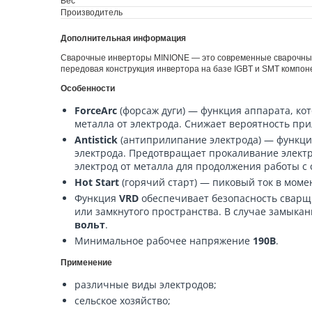
Вес
Производитель
Дополнительная информация
Сварочные инверторы MINIONE — это современные сварочные
передовая конструкция инвертора на базе IGBT и SMT компон
Особенности
ForceArc
(форсаж дуги) — функция аппарата, ко
металла от электрода. Снижает вероятность пр
Antistick
(антиприлипание электрода) — функц
электрода. Предотвращает прокаливание электро
электрод от металла для продолжения работы с
Hot Start
(горячий старт) — пиковый ток в момен
Функция
VRD
обеспечивает безопасность сварщ
или замкнутого пространства. В случае замыка
вольт
.
Минимальное рабочее напряжение
190В
.
Применение
различные виды электродов;
сельское хозяйство;