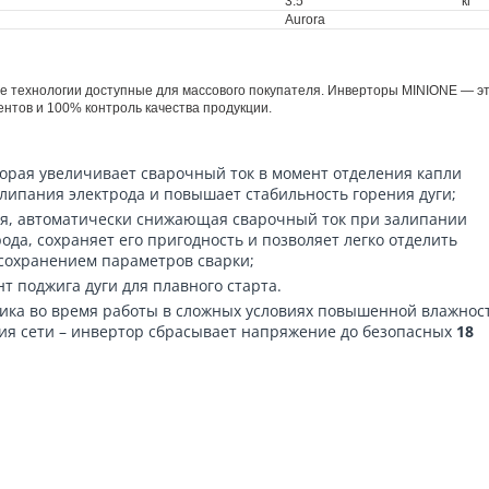
3.5
кг
Aurora
 технологии доступные для массового покупателя. Инверторы MINIONE — э
ентов и 100% контроль качества продукции.
торая увеличивает сварочный ток в момент отделения капли
илипания электрода и повышает стабильность горения дуги;
ия, автоматически снижающая сварочный ток при залипании
да, сохраняет его пригодность и позволяет легко отделить
 сохранением параметров сварки;
т поджига дуги для плавного старта.
ика во время работы в сложных условиях повышенной влажнос
ния сети – инвертор сбрасывает напряжение до безопасных
18