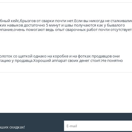
ный кейс,брызгов от сварки почти нет.Если вы никогда не сталкивали
яких навыков достаточно 5 минут и швы получаются как у бывалого
пание,очень помогают ведь опыт сварочных работ почти отсутствует
молоток со щеткой однако на коробке и на фотках продавцов они
ктацию у продавца.Хороший аппарат своих денег стоит.Не понятно
аших скидках!