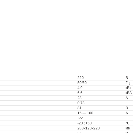
220
В
50/60
Гц
4.9
кВт
6.6
кВА
28
А
0.73
81
В
15 — 160
А
IP21
-20 ; +50
°C
288x123x220
мм