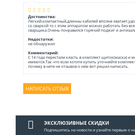
Достоинства:
Легкий,компактный,длинны кабелей вполне хватает,удоб
со сваркой то с этим аппаратом можно работать без вс
сварщика.Очень понравился горячий поджиг и антизали
Недостатки:
не обнаружил
Комментарий:
С 14 года перестали класть в комплект щиток(маска) и 
имеются.Так что если хотите купить уточняйте компле
почему в нете не отзывов о нем вот решил написать.
НАПИСАТЬ ОТЗЫВ
ЭКСКЛЮЗИВНЫЕ СКИДКИ
Подпишитесь на новости и узнайте первым о н