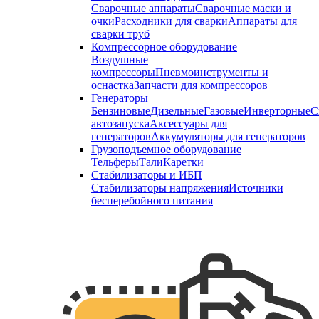
Сварочные аппараты
Сварочные маски и
очки
Расходники для сварки
Аппараты для
сварки труб
Компрессорное оборудование
Воздушные
компрессоры
Пневмоинструменты и
оснастка
Запчасти для компрессоров
Генераторы
Бензиновые
Дизельные
Газовые
Инверторные
С
автозапуска
Аксессуары для
генераторов
Аккумуляторы для генераторов
Грузоподъемное оборудование
Тельферы
Тали
Каретки
Стабилизаторы и ИБП
Стабилизаторы напряжения
Источники
бесперебойного питания