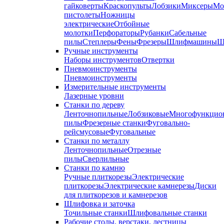
гайковерты
Краскопульты
Лобзики
Миксеры
Мо
пистолеты
Ножницы
электрические
Отбойные
молотки
Перфораторы
Рубанки
Сабельные
пилы
Степлеры
Фены
Фрезеры
Шлифмашины
Ш
Ручные инструменты
Наборы инструментов
Отвертки
Пневмоинструменты
Пневмоинструменты
Измерительные инструменты
Лазерные уровни
Станки по дереву
Ленточнопильные
Лобзиковые
Многофункцио
пилы
Фрезерные станки
Фуговально-
рейсмусовые
Фуговальные
Станки по металлу
Ленточнопильные
Отрезные
пилы
Сверлильные
Станки по камню
Ручные плиткорезы
Электрические
плиткорезы
Электрические камнерезы
Диски
для плиткорезов и камнерезов
Шлифовка и заточка
Точильные станки
Шлифовальные станки
Рабочие столы, верстаки, лестницы