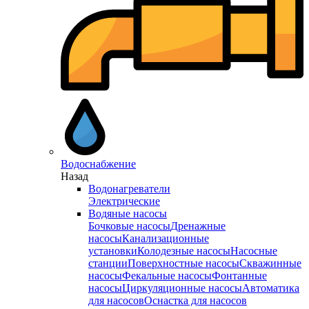
Водоснабжение
Назад
Водонагреватели
Электрические
Водяные насосы
Бочковые насосы
Дренажные
насосы
Канализационные
установки
Колодезные насосы
Насосные
станции
Поверхностные насосы
Скважинные
насосы
Фекальные насосы
Фонтанные
насосы
Циркуляционные насосы
Автоматика
для насосов
Оснастка для насосов