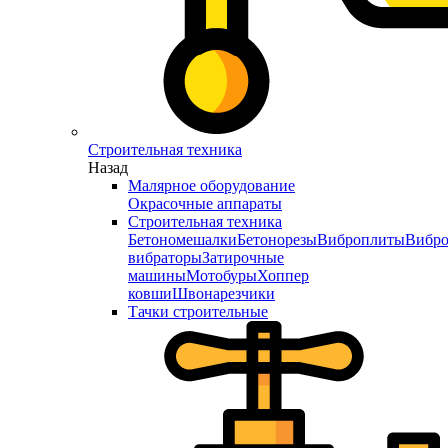
Строительная техника
Назад
Малярное оборудование
Окрасочные аппараты
Строительная техника
Бетономешалки
Бетонорезы
Виброплиты
Вибро
вибраторы
Затирочные
машины
Мотобуры
Хоппер
ковши
Швонарезчики
Тачки строительные