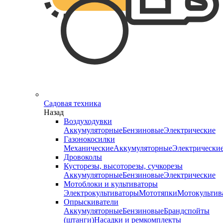
Садовая техника
Назад
Воздуходувки
Аккумуляторные
Бензиновые
Электрические
Газонокосилки
Механические
Аккумуляторные
Электрически
Дровоколы
Кусторезы, высоторезы, сучкорезы
Аккумуляторные
Бензиновые
Электрические
Мотоблоки и культиваторы
Электрокультиваторы
Мототяпки
Мотокультив
Опрыскиватели
Аккумуляторные
Бензиновые
Брандспойты
(штанги)
Насадки и ремкомплекты