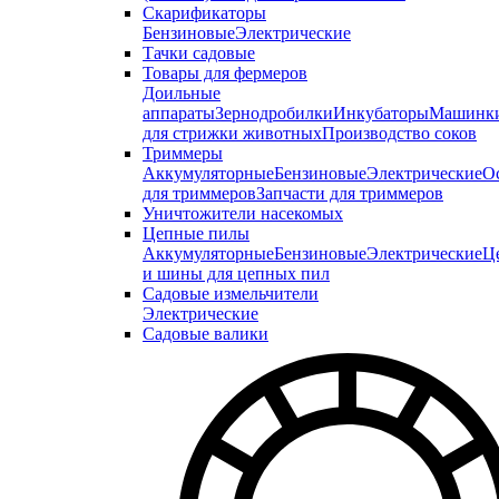
Скарификаторы
Бензиновые
Электрические
Тачки садовые
Товары для фермеров
Доильные
аппараты
Зернодробилки
Инкубаторы
Машинк
для стрижки животных
Производство соков
Триммеры
Аккумуляторные
Бензиновые
Электрические
О
для триммеров
Запчасти для триммеров
Уничтожители насекомых
Цепные пилы
Аккумуляторные
Бензиновые
Электрические
Ц
и шины для цепных пил
Садовые измельчители
Электрические
Садовые валики