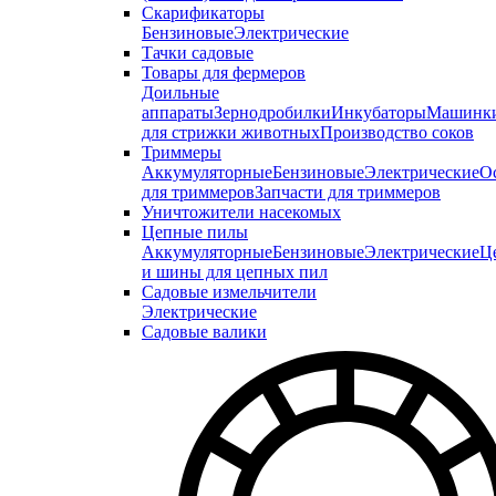
Скарификаторы
Бензиновые
Электрические
Тачки садовые
Товары для фермеров
Доильные
аппараты
Зернодробилки
Инкубаторы
Машинк
для стрижки животных
Производство соков
Триммеры
Аккумуляторные
Бензиновые
Электрические
О
для триммеров
Запчасти для триммеров
Уничтожители насекомых
Цепные пилы
Аккумуляторные
Бензиновые
Электрические
Ц
и шины для цепных пил
Садовые измельчители
Электрические
Садовые валики