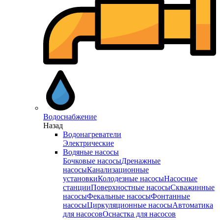
Водоснабжение
Назад
Водонагреватели
Электрические
Водяные насосы
Бочковые насосы
Дренажные
насосы
Канализационные
установки
Колодезные насосы
Насосные
станции
Поверхностные насосы
Скважинные
насосы
Фекальные насосы
Фонтанные
насосы
Циркуляционные насосы
Автоматика
для насосов
Оснастка для насосов