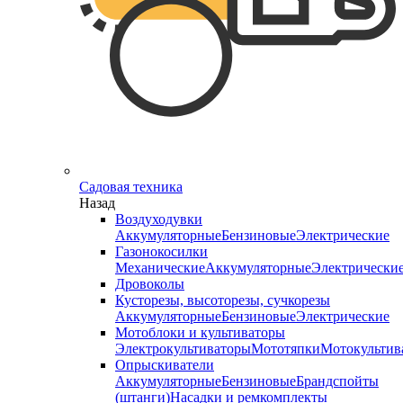
Садовая техника
Назад
Воздуходувки
Аккумуляторные
Бензиновые
Электрические
Газонокосилки
Механические
Аккумуляторные
Электрически
Дровоколы
Кусторезы, высоторезы, сучкорезы
Аккумуляторные
Бензиновые
Электрические
Мотоблоки и культиваторы
Электрокультиваторы
Мототяпки
Мотокультив
Опрыскиватели
Аккумуляторные
Бензиновые
Брандспойты
(штанги)
Насадки и ремкомплекты