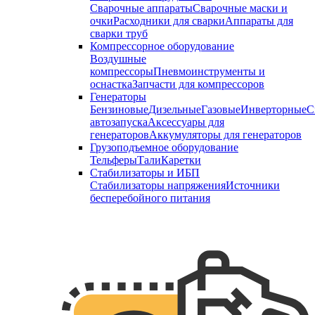
Сварочные аппараты
Сварочные маски и
очки
Расходники для сварки
Аппараты для
сварки труб
Компрессорное оборудование
Воздушные
компрессоры
Пневмоинструменты и
оснастка
Запчасти для компрессоров
Генераторы
Бензиновые
Дизельные
Газовые
Инверторные
С
автозапуска
Аксессуары для
генераторов
Аккумуляторы для генераторов
Грузоподъемное оборудование
Тельферы
Тали
Каретки
Стабилизаторы и ИБП
Стабилизаторы напряжения
Источники
бесперебойного питания