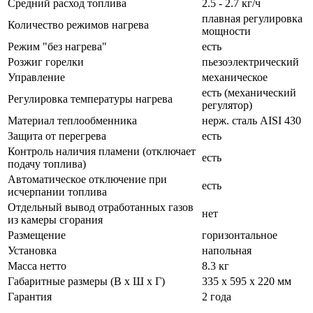
Средний расход топлива
2.5 - 2.7 кг/ч
плавная регулировка
Количество режимов нагрева
мощности
Режим "без нагрева"
есть
Розжиг горелки
пьезоэлектрический
Управление
механическое
есть (механический
Регулировка температуры нагрева
регулятор)
Материал теплообменника
нерж. сталь AISI 430
Защита от перегрева
есть
Контроль наличия пламени (отключает
есть
подачу топлива)
Автоматическое отключение при
есть
исчерпании топлива
Отдельный вывод отработанных газов
нет
из камеры сгорания
Размещение
горизонтальное
Установка
напольная
Масса нетто
8.3 кг
Габаритные размеры (В x Ш x Г)
335 x 595 x 220 мм
Гарантия
2 года