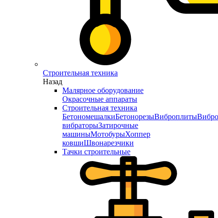
Строительная техника
Назад
Малярное оборудование
Окрасочные аппараты
Строительная техника
Бетономешалки
Бетонорезы
Виброплиты
Вибро
вибраторы
Затирочные
машины
Мотобуры
Хоппер
ковши
Швонарезчики
Тачки строительные