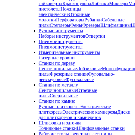
гайковерты
Краскопульты
Лобзики
Миксеры
Мо
пистолеты
Ножницы
электрические
Отбойные
молотки
Перфораторы
Рубанки
Сабельные
пилы
Степлеры
Фены
Фрезеры
Шлифмашины
Ш
Ручные инструменты
Наборы инструментов
Отвертки
Пневмоинструменты
Пневмоинструменты
Измерительные инструменты
Лазерные уровни
Станки по дереву
Ленточнопильные
Лобзиковые
Многофункцио
пилы
Фрезерные станки
Фуговально-
рейсмусовые
Фуговальные
Станки по металлу
Ленточнопильные
Отрезные
пилы
Сверлильные
Станки по камню
Ручные плиткорезы
Электрические
плиткорезы
Электрические камнерезы
Диски
для плиткорезов и камнерезов
Шлифовка и заточка
Точильные станки
Шлифовальные станки
Рабочие столы, верстаки, лестницы