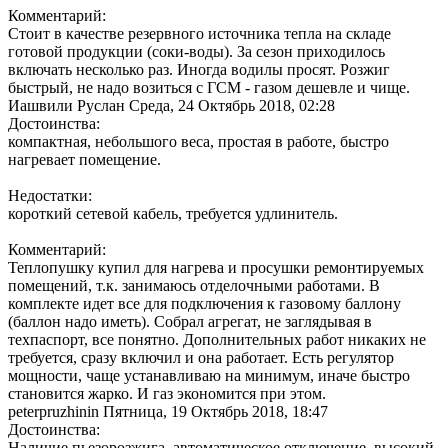
Комментарий:
Стоит в качестве резервного источника тепла на складе
готовой продукции (соки-воды). За сезон приходилось
включать несколько раз. Иногда водилы просят. Розжиг
быстрый, не надо возиться с ГСМ - газом дешевле и чище.
Иашвили Руслан
Среда, 24 Октябрь 2018, 02:28
Достоинства:
компактная, небольшого веса, простая в работе, быстро
нагревает помещение.
Недостатки:
короткий сетевой кабель, требуется удлинитель.
Комментарий:
Теплопушку купил для нагрева и просушки ремонтируемых
помещений, т.к. занимаюсь отделочными работами. В
комплекте идет все для подключения к газовому баллону
(баллон надо иметь). Собрал агрегат, не заглядывая в
техпаспорт, все понятно. Дополнительных работ никаких не
требуется, сразу включил и она работает. Есть регулятор
мощности, чаще устанавливаю на минимум, иначе быстро
становится жарко. И газ экономится при этом.
peterpruzhinin
Пятница, 19 Октябрь 2018, 18:47
Достоинства:
Наличие пьезорозжига, автоматическое отключение, высокий