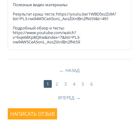
Полезные видео материалы:
Результат краш теста: https://youtu.be/1WBD5xzZs9A?
list=PL3-nw94W5CeA5onL_AosZiXnlBn2fNtS9&t=491
Подробный обзор и тесты:
https://www.youtube.com/watch?
v=bqe68XpBQKw&index=7&list=PL3-
nw94W5CeA5onL_AosZiXnlBn2fNtS9
НАЗАД
1
2
3
4
5
6
ВПЕРЕД
НАПИСАТЬ ОТЗЫВ