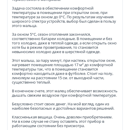
Задача состояла в обеспечении комфортной
температуры в помещении при открытом окне, при
температуре за окном до 0°C. По результатам изучения
широкого спектра устройств, выбор был сделан в пользу
этого мальца.
За окном 5°C, сезон отопления закончился,
соответственно батареи холодные. В помещении и без
того холодно, даже в теплой одежде, а если открыть окно
хотя бы в режим проветривания, то становится
невыносимо холодно даже в шерстяной одежде.
Этот малыш, за пару минут, при настежь открытом окне,
нагревает помещение площадью 17 м² до комфортной
температуры так, что в помещении становится
комфортно находиться даже в футболке. Стоит на полу,
линолеум на расстоянии 15 см. от выходной части,
существенно теплый.
В конечном счете, этот малец обеспечивает возможность
дышать свежим воздухом при комфортной температуре.
Безусловно стоит своих денег. На мой взгляд, один из
наиболее безопасных и достойных вариантов решений.
Классненькая вещица. Очень доволен приобретением.
Ни в коем случае не стану оставлять этот прибор в
работающем состоянии без присмотра.