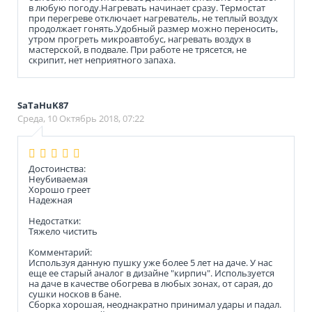
в любую погоду.Нагревать начинает сразу. Термостат
при перегреве отключает нагреватель, не теплый воздух
продолжает гонять.Удобный размер можно переносить,
утром прогреть микроавтобус, нагревать воздух в
мастерской, в подвале. При работе не трясется, не
скрипит, нет неприятного запаха.
SaTaHuK87
Среда, 10 Октябрь 2018, 07:22
Достоинства:
Неубиваемая
Хорошо греет
Надежная
Недостатки:
Тяжело чистить
Комментарий:
Используя данную пушку уже более 5 лет на даче. У нас
еще ее старый аналог в дизайне "кирпич". Используется
на даче в качестве обогрева в любых зонах, от сарая, до
сушки носков в бане.
Сборка хорошая, неоднакратно принимал удары и падал.