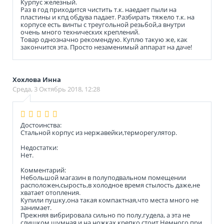
Курпус железный.
Раз в год приходится чистить т.к. наедает пыли на
пластины и кпд обдува падает. Разбирать тяжело т.к. на
корпусе есть винты с треугольной резьбой,а внутри
очень много технических креплений.
Товар однозначно рекомендую. Куплю такую же, как
закончится эта. Просто незаменимый аппарат на даче!
Хохлова Инна
Среда, 3 Октябрь 2018, 12:28
Достоинства:
Стальной корпус из нержавейки,терморегулятор.
Недостатки:
Нет.
Комментарий:
Небольшой магазин в полуподвальном помещении
расположен,сырость,в холодное время стылость даже,не
хватает отопления.
Купили пушку,она такая компактная,что места много не
занимает.
Прежняя вибрировала сильно по полу,гудела, а эта не
слишком шумная и на ножках крепко стоит.Немного при