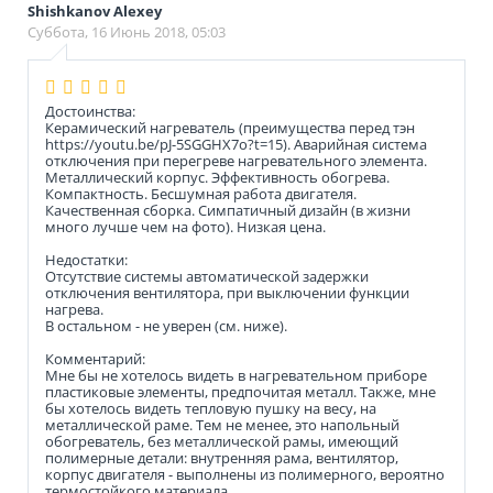
Shishkanov Alexey
Суббота, 16 Июнь 2018, 05:03
Достоинства:
Керамический нагреватель (преимущества перед тэн
https://youtu.be/pJ-5SGGHX7o?t=15). Аварийная система
отключения при перегреве нагревательного элемента.
Металлический корпус. Эффективность обогрева.
Компактность. Бесшумная работа двигателя.
Качественная сборка. Симпатичный дизайн (в жизни
много лучше чем на фото). Низкая цена.
Недостатки:
Отсутствие системы автоматической задержки
отключения вентилятора, при выключении функции
нагрева.
В остальном - не уверен (см. ниже).
Комментарий:
Мне бы не хотелось видеть в нагревательном приборе
пластиковые элементы, предпочитая металл. Также, мне
бы хотелось видеть тепловую пушку на весу, на
металлической раме. Тем не менее, это напольный
обогреватель, без металлической рамы, имеющий
полимерные детали: внутренняя рама, вентилятор,
корпус двигателя - выполнены из полимерного, вероятно
термостойкого материала.