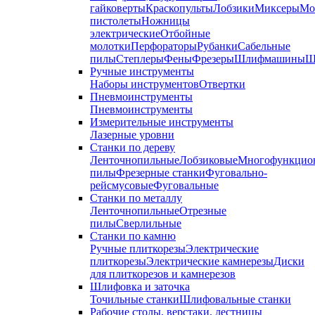
гайковерты
Краскопульты
Лобзики
Миксеры
Мо
пистолеты
Ножницы
электрические
Отбойные
молотки
Перфораторы
Рубанки
Сабельные
пилы
Степлеры
Фены
Фрезеры
Шлифмашины
Ш
Ручные инструменты
Наборы инструментов
Отвертки
Пневмоинструменты
Пневмоинструменты
Измерительные инструменты
Лазерные уровни
Станки по дереву
Ленточнопильные
Лобзиковые
Многофункцио
пилы
Фрезерные станки
Фуговально-
рейсмусовые
Фуговальные
Станки по металлу
Ленточнопильные
Отрезные
пилы
Сверлильные
Станки по камню
Ручные плиткорезы
Электрические
плиткорезы
Электрические камнерезы
Диски
для плиткорезов и камнерезов
Шлифовка и заточка
Точильные станки
Шлифовальные станки
Рабочие столы, верстаки, лестницы