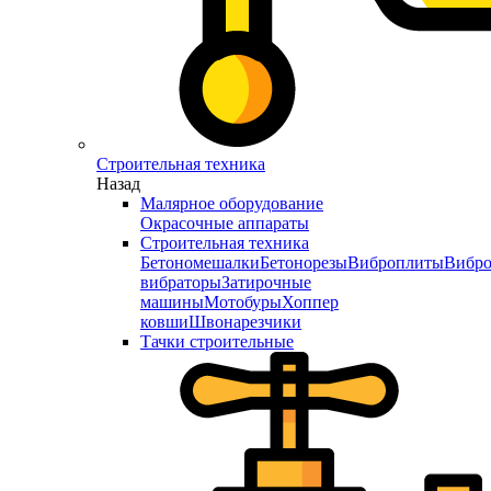
Строительная техника
Назад
Малярное оборудование
Окрасочные аппараты
Строительная техника
Бетономешалки
Бетонорезы
Виброплиты
Вибро
вибраторы
Затирочные
машины
Мотобуры
Хоппер
ковши
Швонарезчики
Тачки строительные