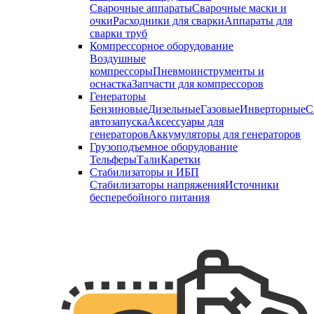
Сварочные аппараты
Сварочные маски и
очки
Расходники для сварки
Аппараты для
сварки труб
Компрессорное оборудование
Воздушные
компрессоры
Пневмоинструменты и
оснастка
Запчасти для компрессоров
Генераторы
Бензиновые
Дизельные
Газовые
Инверторные
С
автозапуска
Аксессуары для
генераторов
Аккумуляторы для генераторов
Грузоподъемное оборудование
Тельферы
Тали
Каретки
Стабилизаторы и ИБП
Стабилизаторы напряжения
Источники
бесперебойного питания