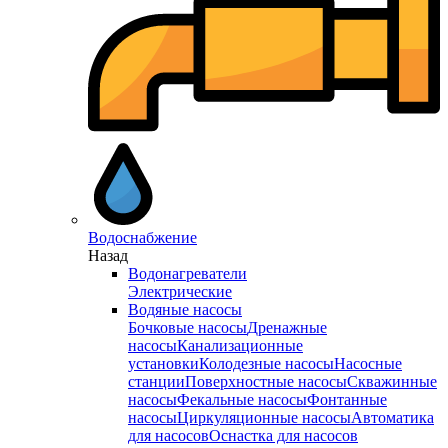
Водоснабжение
Назад
Водонагреватели
Электрические
Водяные насосы
Бочковые насосы
Дренажные
насосы
Канализационные
установки
Колодезные насосы
Насосные
станции
Поверхностные насосы
Скважинные
насосы
Фекальные насосы
Фонтанные
насосы
Циркуляционные насосы
Автоматика
для насосов
Оснастка для насосов