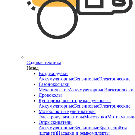
Садовая техника
Назад
Воздуходувки
Аккумуляторные
Бензиновые
Электрические
Газонокосилки
Механические
Аккумуляторные
Электрически
Дровоколы
Кусторезы, высоторезы, сучкорезы
Аккумуляторные
Бензиновые
Электрические
Мотоблоки и культиваторы
Электрокультиваторы
Мототяпки
Мотокультив
Опрыскиватели
Аккумуляторные
Бензиновые
Брандспойты
(штанги)
Насадки и ремкомплекты