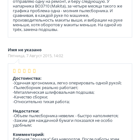
отправляю одну на ремонт, и беру следующую. У
напарника BO3710 (Makita), за четыре месяца такого же
графика проблема одна - молния пылесборника. И
сравнивая, в каждой руке по машинке,
производительность макиты выше, и вибрации на руке
меньше, хотя оборотов у макиты меньше. На одной из
трёх, замена подошвы.
Имя не указано
Пятница, 7 Август 2015, 14:02
Достоинства:
-Удачная эргономика, легко оперировать одной рукой;
-Пылесборник реально работает;
-Металлическая шлифовальная подошва;
-Качество сборки;
-Относительно тихая работа;
Недостатки:
-Объем пылесборника невелик - быстро наполняется;
-Зажим для наждачной бумаги показался не особо
удобным;
Комментарий:
Рабочая "лошадка" без наворотов. После работы этим