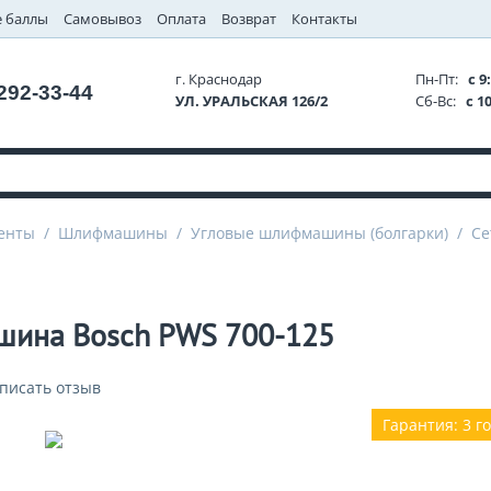
 баллы
Самовывоз
Оплата
Возврат
Контакты
г. Краснодар
Пн-Пт:
с 9:
 292-33-44
УЛ. УРАЛЬСКАЯ 126/2
Сб-Вс:
с 10
енты
/
Шлифмашины
/
Угловые шлифмашины (болгарки)
/
Се
шина Bosch PWS 700-125
писать отзыв
Гарантия: 3 г