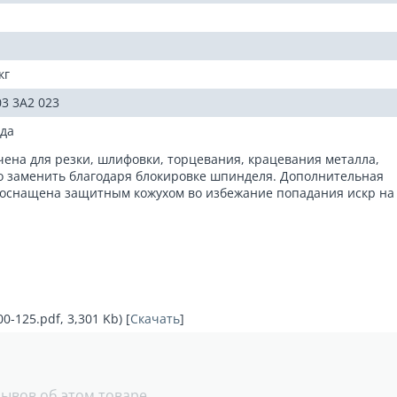
кг
03 3A2 023
ода
ена для резки, шлифовки, торцевания, крацевания металла,
о заменить благодаря блокировке шпинделя. Дополнительная
ь оснащена защитным кожухом во избежание попадания искр на
-125.pdf, 3,301 Kb) [
Скачать
]
зывов об этом товаре