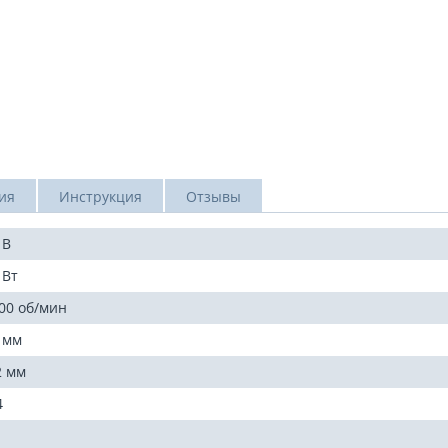
ия
Инструкция
Отзывы
 В
 Вт
00 об/мин
 мм
2 мм
4