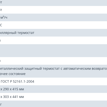
Вт
Вт
 м³/ч
°С
иллярный термостат
ч
0
еталлический защитный термостат с автоматическим возврато
очее состояние
о ГОСТ Р 52161.1-2004
 x 290 x 415 мм
 x 303 x 441 мм
кг