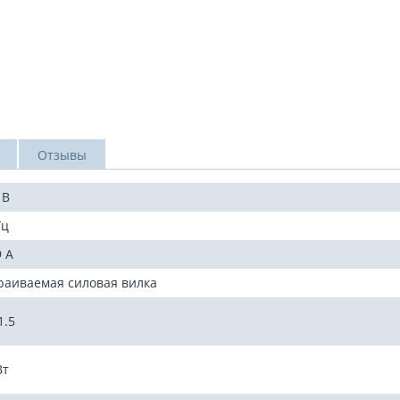
Отзывы
 В
Гц
9 А
раиваемая силовая вилка
1.5
Вт