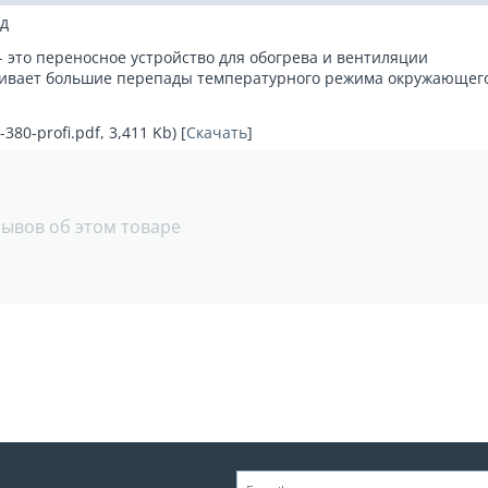
од
 - это переносное устройство для обогрева и вентиляции
живает большие перепады температурного режима окружающег
80-profi.pdf, 3,411 Kb) [
Скачать
]
зывов об этом товаре