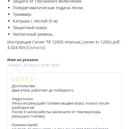
Защита от случайного включения.
Полуавтоматическая подача лески.
Триммер.
Катушка с леской (5 м).
Защитный кожух.
Наплечный ремень.
Инструкция Carver TR 1200S (manual_carver-tr-1200s.pdf,
3,324 Kb) [
Скачать
]
Имя не указано
Четверг, 23 Август 2018, 18:56
Достоинства:
Двигатель работает до победного.
Недостатки:
Леска из режущей головки выдвигалась только после
разборки её.
После 3 часов работы заклинило от температуры
режущую головку.
Комментарий:
Не тратьте свои нервы и деньги на этот плохой товар.