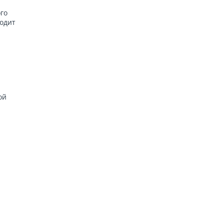
го
ходит
ой