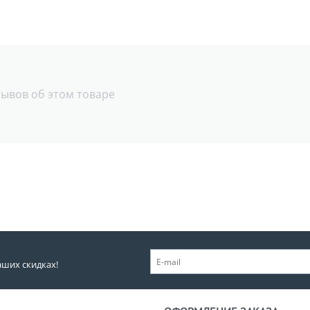
зывов об этом товаре
аших скидках!