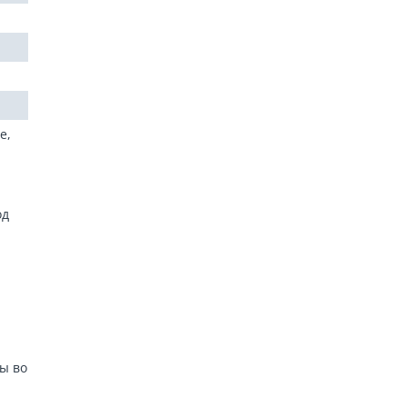
е,
од
ы во