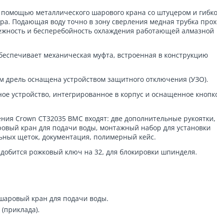
 помощью металлического шарового крана со штуцером и гибко
ора. Подающая воду точно в зону сверления медная трубка про
дежность и бесперебойность охлаждения работающей алмазной
обеспечивает механическая муфта, встроенная в конструкцию
м дрель оснащена устройством защитного отключения (УЗО).
ное устройство, интегрированное в корпус и оснащенное кнопк
ения Crown CT32035 BMC входят: две дополнительные рукоятки,
ровый кран для подачи воды, монтажный набор для установки
льных щеток, документация, полимерный кейс.
адобится рожковый ключ на 32, для блокировки шпинделя.
шаровый кран для подачи воды.
(приклада).