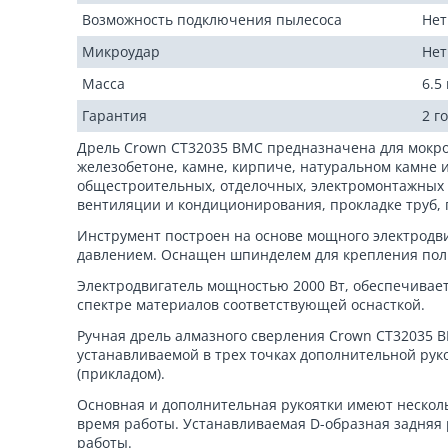
Возможность подключения пылесоса
Нет
Микроудар
Нет
Масса
6.5 
Гарантия
2 г
Дрель Crown CT32035 BMC предназначена для мокро
железобетоне, камне, кирпиче, натуральном камне 
общестроительных, отделочных, электромонтажных р
вентиляции и кондиционирования, прокладке труб, 
Инструмент построен на основе мощного электродви
давлением. Оснащен шпинделем для крепления полы
Электродвигатель мощностью 2000 Вт, обеспечивае
спектре материалов соответствующей оснасткой.
Ручная дрель алмазного сверления Crown CT32035 B
устанавливаемой в трех точках дополнительной рук
(прикладом).
Основная и дополнительная рукоятки имеют нескол
время работы. Устанавливаемая D-образная задняя 
работы.