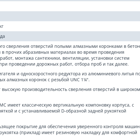
кг
ода
го сверления отверстий полыми алмазными коронками в бетон
и в прочих абразивных материалах во время проведения
абот, монтажа сантехники, вентиляции, установки систем
при проведении дорожных работ, отбора проб и так далее.
гателя и односкоростного редуктора из алюминиевого литья п
х алмазных коронок с резьбой UNC 1¼".
т высокую производительность сверления отверстий в широком
MC имеет классическую вертикальную компоновку корпуса, с
ояткой и с устанавливаемой D-образной задней рукояткой
ьзящее покрытие для обеспечения уверенного контроля машин
рукоятка (приклад) имеет резиновую накладку для комфортной