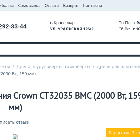
 баллы
Самовывоз
Оплата
Возврат
Контакты
г. Краснодар
Пн-Пт:
с 9:
 292-33-44
УЛ. УРАЛЬСКАЯ 126/2
Сб-Вс:
с 10
енты
/
Дрели, шуруповерты, гайковерты
/
Дрели для алмазно
2000 Вт, 159 мм)
ния Crown CT32035 BMC (2000 Вт, 15
мм)
писать отзыв
Гарантия: 2 г