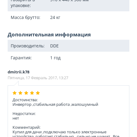
упаковке:
Масса брутто:
24
кг
Дополнительная информация
Производитель:
DDE
Гарантия:
1 год
dmitrii.k78
Пятница, 17 Февраль 2017, 13:27
Достоинства:
Инвертор ,стабильная работа ,малошумный
Недостатки:
нет
Комментарий:
Купил для дачи ,подключаю только электронные
устройства ,работает стабильно , сильно не шумит . Все