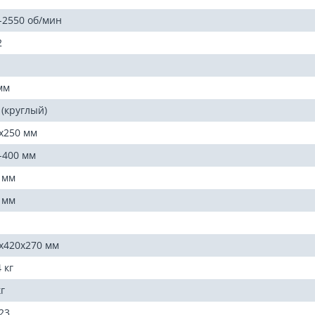
-2550 об/мин
2
мм
 (круглый)
х250 мм
-400 мм
 мм
 мм
х420х270 мм
 кг
кг
23