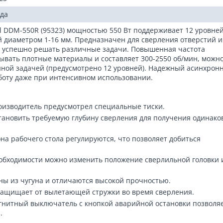
ода
 DDM-550R (95323) мощностью 550 Вт поддерживает 12 уровне
 диаметром 1-16 мм. Предназначен для сверления отверстий и
т успешно решать различные задачи. Повышенная частота
вать плотные материалы и составляет 300-2550 об/мин, можн
нной задачей (предусмотрено 12 уровней). Надежный асинхрон
боту даже при интенсивном использовании.
оизводитель предусмотрел специальные тиски.
тановить требуемую глубину сверления для получения одинако
на рабочего стола регулируются, что позволяет добиться
обходимости можно изменить положение сверлильной головки 
ны из чугуна и отличаются высокой прочностью.
защищает от вылетающей стружки во время сверления.
гнитный выключатель с кнопкой аварийной остановки позволя
.