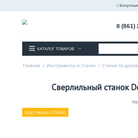
Бонусные
8 (861)
КАТАЛОГ ТОВАРОВ
Главная
/
Инструменты и станки
/
Станки по дерев
Сверлильный станок De
На
Код товара: 016400