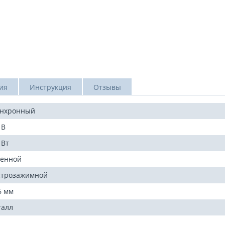
ия
Инструкция
Отзывы
инхронный
 В
 Вт
енной
трозажимной
6 мм
алл