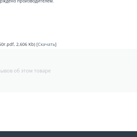
верждено производителем.
.pdf, 2,606 Kb) [
Скачать
]
зывов об этом товаре