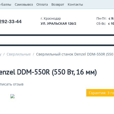
 баллы
Самовывоз
Оплата
Возврат
Контакты
г. Краснодар
Пн-Пт:
с 9:
 292-33-44
УЛ. УРАЛЬСКАЯ 126/2
Сб-Вс:
с 10
у
/
Сверлильные
/
Сверлильный станок Denzel DDM-550R (550 
nzel DDM-550R (550 Вт, 16 мм)
писать отзыв
Гарантия: 3 г