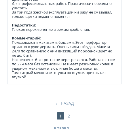
Для профессиональных работ. Практически нереально
ушатать.
За три года жесткой эксплуатации ни разу не смазывал,
только щетки недавно поменял.
Недостатки:
Плохое переключение в режим долбления.
Комментарий:
Пользовался я макитами, бошами. Этот перфоратор
приятно в руке держать. Очень сильный удар. Макита
2470 по сравнению с ним визжящий поросенок(арет но
не долбит).
Нагревается быстро, но не перегревается. Работаю с ним
по 2 - 4 часа без остановки. Не имеет резиновых колец в
ударном механизме, в отличае боша и макиты.
Там хитрый мехонизм, втулка во втулке, прикрытая
втулкой.
НАЗАД
1
2
ВПЕРЕД