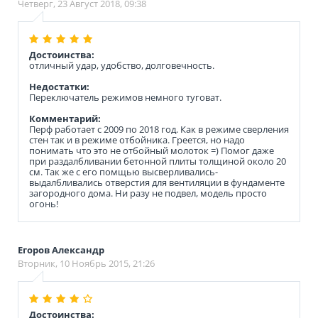
Четверг, 23 Август 2018, 09:38
Достоинства:
отличный удар, удобство, долговечность.
Недостатки:
Переключатель режимов немного туговат.
Комментарий:
Перф работает с 2009 по 2018 год. Как в режиме сверления
стен так и в режиме отбойника. Греется, но надо
понимать что это не отбойный молоток =) Помог даже
при раздалбливании бетонной плиты толщиной около 20
см. Так же с его помщью высверливались-
выдалбливались отверстия для вентиляции в фундаменте
загородного дома. Ни разу не подвел, модель просто
огонь!
Егоров Александр
Вторник, 10 Ноябрь 2015, 21:26
Достоинства: