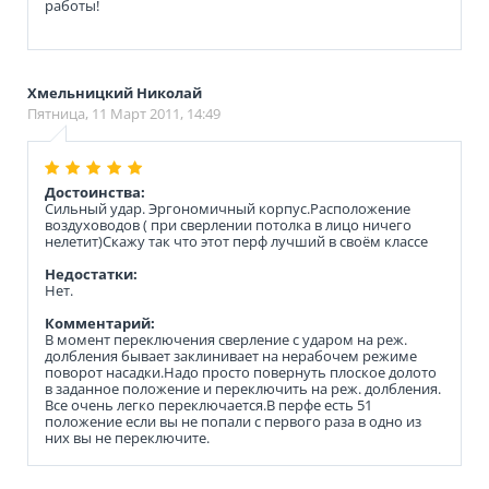
работы!
Хмельницкий Николай
Пятница, 11 Март 2011, 14:49
Достоинства:
Сильный удар. Эргономичный корпус.Расположение
воздуховодов ( при сверлении потолка в лицо ничего
нелетит)Скажу так что этот перф лучший в своём классе
Недостатки:
Нет.
Комментарий:
В момент переключения сверление с ударом на реж.
долбления бывает заклинивает на нерабочем режиме
поворот насадки.Надо просто повернуть плоское долото
в заданное положение и переключить на реж. долбления.
Все очень легко переключается.В перфе есть 51
положение если вы не попали с первого раза в одно из
них вы не переключите.