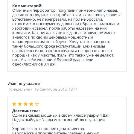
Комментарий:
Отличный перфоратор, покупали примерно лет 5 назад,
до сих пор трудится на стройке в самых жестких условиях.
Естественно, не перегревали, на пол не бросали,
относимся к инструменту должным образом, смазываем
хвостовики сверел, после работы надеваем на них
колпачки. Как писалось ниже, данная модель не имеет
аналогов по своим ценовым/мощностным
характеристикам по сей день. Хочу так же раскрыть
тайну большого срока эксплуатации: механизмы
выполнены из кованного железа а не прессованного
порошка как у макиты. Жаль что таких уже не делают,
взял бы себе еще один! Лучший удар среди
одноклассников 3.4 Дж!
Имя не указано
Понедельник, 10 Сентябрь 2012, 18:41
Достоинства:
Один из самых мощных в своем классе(удар-3,4 Дж).
Надежный(уже 3 года интенсивной эксплуатации
).
Хорошее соотношение цена-качество.
Европейский производитель(сделано в Чехии).