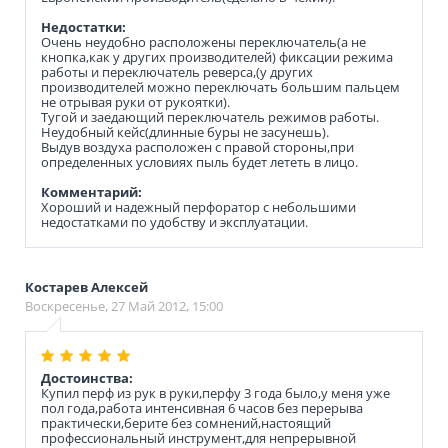
Недостатки:
Очень неудобно расположены переключатель(а не
кнопка,как у других производителей) фиксации режима
работы и переключатель реверса,(у других
производителей можно переключать большим пальцем
не отрывая руки от рукоятки).
Тугой и заедающий переключатель режимов работы.
Неудобный кейс(длинные буры не засунешь).
Выдув воздуха расположен с правой стороны,при
определенных условиях пыль будет лететь в лицо.
Комментарий:
Хороший и надежный перфоратор с небольшими
недостатками по удобству и эксплуатации.
Костарев Алексей
Воскресенье, 27 Май 2012, 15:00
Достоинства:
Купил перф из рук в руки,перфу 3 года было,у меня уже
пол года,работа интенсивная 6 часов без перерыва
практически,берите без сомнений,настоящий
профессиональный инструмент,для непрерывной