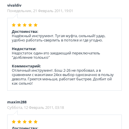
vivaldiv
Понедельник, 21 Февраль 2011, 19:01
Достоинства:
Надёжный инструмент. Тугая муфта, сильный! удар,
удобно работать-сверлить в потолке и где угодно.
Недостатки:
Недостаток один-это заедающий переключатель
"долбление толоько"
Комментарий:
Отличный инструмент. Бош 2-26 не пробовал, а в
сравнении с макитами 24хх-выбор однозначно в пользу
деволта. Греется меньше, работает быстрее. Долбит ой
как сильно!
maxim288
Суббота, 12 Февраль 2011, 03:18
Достоинства: