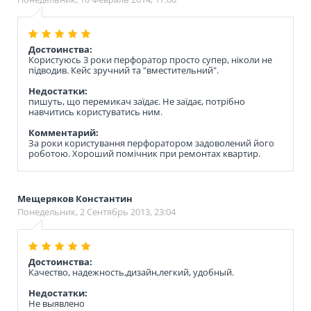
Достоинства:
Користуюсь 3 роки перфоратор просто супер, ніколи не
підводив. Кейс зручний та "вместительний".
Недостатки:
пишуть, що перемикач заїдає. Не заїдає, потрібно
навчитись користуватись ним.
Комментарий:
За роки користування перфоратором задоволений його
роботою. Хороший помічник при ремонтах квартир.
Мещеряков Константин
Понедельник, 2 Сентябрь 2013, 23:04
Достоинства:
Качество, надежность,дизайн,легкий, удобный.
Недостатки:
Не выявлено