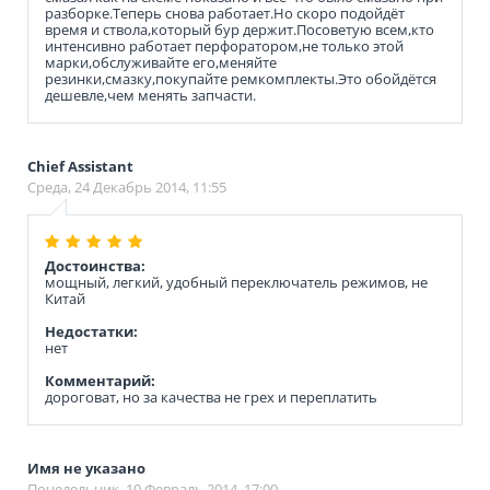
разборке.Теперь снова работает.Но скоро подойдёт
время и ствола,который бур держит.Посоветую всем,кто
интенсивно работает перфоратором,не только этой
марки,обслуживайте его,меняйте
резинки,смазку,покупайте ремкомплекты.Это обойдётся
дешевле,чем менять запчасти.
Chief Assistant
Среда, 24 Декабрь 2014, 11:55
Достоинства:
мощный, легкий, удобный переключатель режимов, не
Китай
Недостатки:
нет
Комментарий:
дороговат, но за качества не грех и переплатить
Имя не указано
Понедельник, 10 Февраль 2014, 17:00