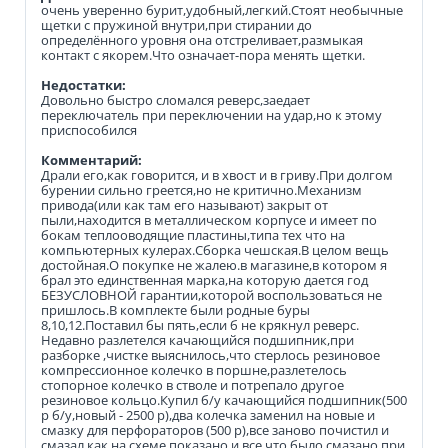
очень уверенно бурит,удобный,легкий.Стоят необычные
щетки с пружиной внутри,при стирании до
определённого уровня она отстреливает,размыкая
контакт с якорем.Что означает-пора менять щетки.
Недостатки:
Довольно быстро сломался реверс,заедает
переключатель при переключении на удар,но к этому
приспособился
Комментарий:
Драли его,как говорится, и в хвост и в гриву.При долгом
бурении сильно греется,но не критично.Механизм
привода(или как там его называют) закрыт от
пыли,находится в металлическом корпусе и имеет по
бокам теплооводящие пластины,типа тех что на
компьютерных кулерах.Сборка чешская.В целом вещь
достойная.О покупке не жалею.в магазине,в котором я
брал это единственная марка,на которую дается год
БЕЗУСЛОВНОЙ гарантии,которой воспользоваться не
пришлось.В комплекте были родные буры
8,10,12.Поставил бы пять,если б не крякнул реверс.
Недавно разлетелся качающийся подшипник,при
разборке ,чистке выяснилось,что стерлось резиновое
компрессионное колечко в поршне,разлетелось
стопорное колечко в стволе и потрепало другое
резиновое кольцо.Купил б/у качающийся подшипник(500
р б/у,новый - 2500 р),два колечка заменил на новые и
смазку для перфораторов (500 р),все заново почистил и
смазал как на схеме показано и все что было смазано при