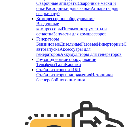
Сварочные аппараты
Сварочные маски и
очки
Расходники для сварки
Аппараты для
сварки труб
Компрессорное оборудование
Воздушные
компрессоры
Пневмоинструменты и
оснастка
Запчасти для компрессоров
Генераторы
Бензиновые
Дизельные
Газовые
Инверторные
С
автозапуска
Аксессуары для
генераторов
Аккумуляторы для генераторов
Грузоподъемное оборудование
Тельферы
Тали
Каретки
Стабилизаторы и ИБП
Стабилизаторы напряжения
Источники
бесперебойного питания