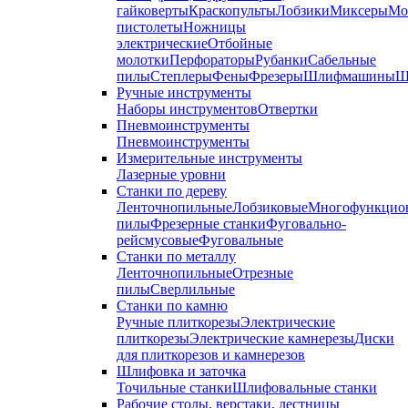
гайковерты
Краскопульты
Лобзики
Миксеры
Мо
пистолеты
Ножницы
электрические
Отбойные
молотки
Перфораторы
Рубанки
Сабельные
пилы
Степлеры
Фены
Фрезеры
Шлифмашины
Ш
Ручные инструменты
Наборы инструментов
Отвертки
Пневмоинструменты
Пневмоинструменты
Измерительные инструменты
Лазерные уровни
Станки по дереву
Ленточнопильные
Лобзиковые
Многофункцио
пилы
Фрезерные станки
Фуговально-
рейсмусовые
Фуговальные
Станки по металлу
Ленточнопильные
Отрезные
пилы
Сверлильные
Станки по камню
Ручные плиткорезы
Электрические
плиткорезы
Электрические камнерезы
Диски
для плиткорезов и камнерезов
Шлифовка и заточка
Точильные станки
Шлифовальные станки
Рабочие столы, верстаки, лестницы