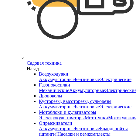
Садовая техника
Назад
Воздуходувки
Аккумуляторные
Бензиновые
Электрические
Газонокосилки
Механические
Аккумуляторные
Электрически
Дровоколы
Кусторезы, высоторезы, сучкорезы
Аккумуляторные
Бензиновые
Электрические
Мотоблоки и культиваторы
Электрокультиваторы
Мототяпки
Мотокультив
Опрыскиватели
Аккумуляторные
Бензиновые
Брандспойты
(штанги)
Насадки и ремкомплекты