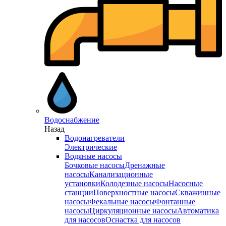
Водоснабжение
Назад
Водонагреватели
Электрические
Водяные насосы
Бочковые насосы
Дренажные
насосы
Канализационные
установки
Колодезные насосы
Насосные
станции
Поверхностные насосы
Скважинные
насосы
Фекальные насосы
Фонтанные
насосы
Циркуляционные насосы
Автоматика
для насосов
Оснастка для насосов