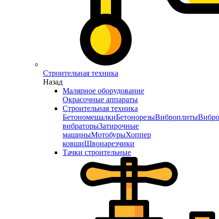
Строительная техника
Назад
Малярное оборудование
Окрасочные аппараты
Строительная техника
Бетономешалки
Бетонорезы
Виброплиты
Вибро
вибраторы
Затирочные
машины
Мотобуры
Хоппер
ковши
Швонарезчики
Тачки строительные