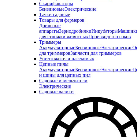
Скарификаторы
Бензиновые
Электрические
Тачки садовые
Товары для фермеров
Доильные
аппараты
Зернодробилки
Инкубаторы
Машинк
для стрижки животных
Производство соков
Триммеры
Аккумуляторные
Бензиновые
Электрические
О
для триммеров
Запчасти для триммеров
Уничтожители насекомых
Цепные пилы
Аккумуляторные
Бензиновые
Электрические
Ц
и шины для цепных пил
Садовые измельчители
Электрические
Садовые валики