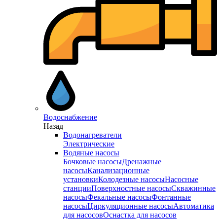
Водоснабжение
Назад
Водонагреватели
Электрические
Водяные насосы
Бочковые насосы
Дренажные
насосы
Канализационные
установки
Колодезные насосы
Насосные
станции
Поверхностные насосы
Скважинные
насосы
Фекальные насосы
Фонтанные
насосы
Циркуляционные насосы
Автоматика
для насосов
Оснастка для насосов