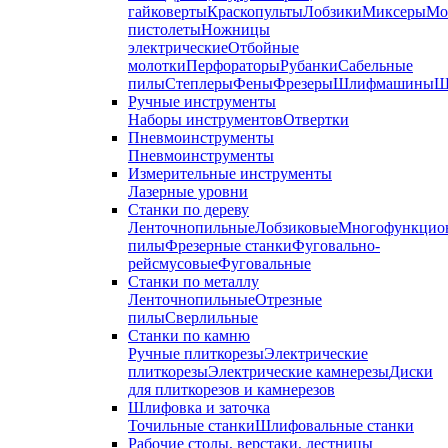
гайковерты
Краскопульты
Лобзики
Миксеры
Мо
пистолеты
Ножницы
электрические
Отбойные
молотки
Перфораторы
Рубанки
Сабельные
пилы
Степлеры
Фены
Фрезеры
Шлифмашины
Ш
Ручные инструменты
Наборы инструментов
Отвертки
Пневмоинструменты
Пневмоинструменты
Измерительные инструменты
Лазерные уровни
Станки по дереву
Ленточнопильные
Лобзиковые
Многофункцио
пилы
Фрезерные станки
Фуговально-
рейсмусовые
Фуговальные
Станки по металлу
Ленточнопильные
Отрезные
пилы
Сверлильные
Станки по камню
Ручные плиткорезы
Электрические
плиткорезы
Электрические камнерезы
Диски
для плиткорезов и камнерезов
Шлифовка и заточка
Точильные станки
Шлифовальные станки
Рабочие столы, верстаки, лестницы