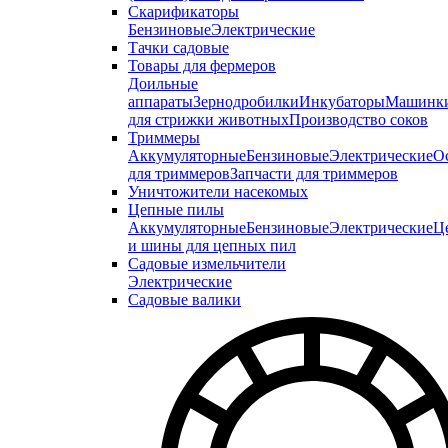
Скарификаторы
Бензиновые
Электрические
Тачки садовые
Товары для фермеров
Доильные
аппараты
Зернодробилки
Инкубаторы
Машинк
для стрижки животных
Производство соков
Триммеры
Аккумуляторные
Бензиновые
Электрические
О
для триммеров
Запчасти для триммеров
Уничтожители насекомых
Цепные пилы
Аккумуляторные
Бензиновые
Электрические
Ц
и шины для цепных пил
Садовые измельчители
Электрические
Садовые валики