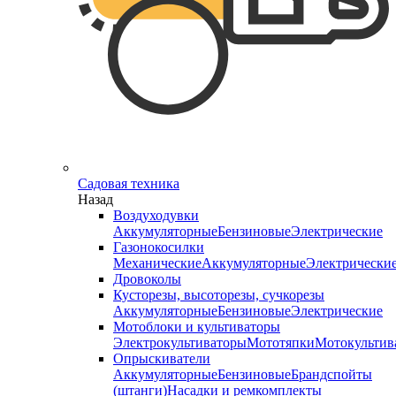
Садовая техника
Назад
Воздуходувки
Аккумуляторные
Бензиновые
Электрические
Газонокосилки
Механические
Аккумуляторные
Электрически
Дровоколы
Кусторезы, высоторезы, сучкорезы
Аккумуляторные
Бензиновые
Электрические
Мотоблоки и культиваторы
Электрокультиваторы
Мототяпки
Мотокультив
Опрыскиватели
Аккумуляторные
Бензиновые
Брандспойты
(штанги)
Насадки и ремкомплекты