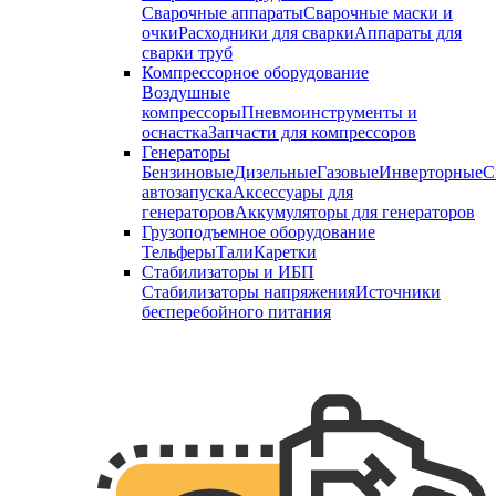
Сварочные аппараты
Сварочные маски и
очки
Расходники для сварки
Аппараты для
сварки труб
Компрессорное оборудование
Воздушные
компрессоры
Пневмоинструменты и
оснастка
Запчасти для компрессоров
Генераторы
Бензиновые
Дизельные
Газовые
Инверторные
С
автозапуска
Аксессуары для
генераторов
Аккумуляторы для генераторов
Грузоподъемное оборудование
Тельферы
Тали
Каретки
Стабилизаторы и ИБП
Стабилизаторы напряжения
Источники
бесперебойного питания