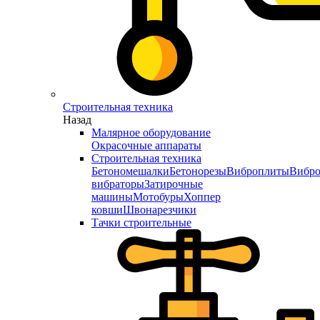
Строительная техника
Назад
Малярное оборудование
Окрасочные аппараты
Строительная техника
Бетономешалки
Бетонорезы
Виброплиты
Вибро
вибраторы
Затирочные
машины
Мотобуры
Хоппер
ковши
Швонарезчики
Тачки строительные