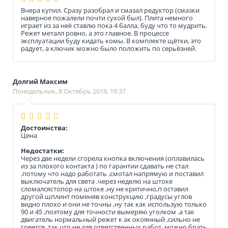
Вчера купил. Сразу разобрал и смазал редуктор (смазки
наверное пожалели почти сухой был). Плита немного
играет из за неё ставлю пока 4 балла, буду что то мудрить.
Режет металл ровно, а это главное. В процессе
эксплуатации буду кидать комы. В комплекте щётки, это
радует, а ключик можно было положить по серьёзней.
Долгий Максим
Понедельник, 8 Октябрь 2018, 19:37
Достоинства:
Цена
Недостатки:
Через две недели сгорела кнопка включения (оплавилась
из за плохого контакта ) по гарантии сдавать не стал
,потому что надо работать ,смотал напрямую и поставил
выключатель для света .через неделю на штоке
сломалсястопор на штоке ,ну не критично,п оставил
другой шплинт поменяв конструкцию ,градусы углов
видно плохо и они не точны ,ну так как использую только
90 и 45 ,поэтому для точности вымеряю уголком .а так
двигатель нормальный режет к ак окоянный ,сильно не
греется ,так что не для ответственных работ ,можно брать