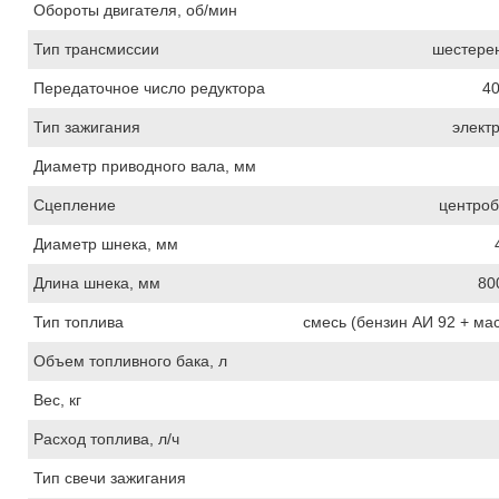
Обороты двигателя, об/мин
Тип трансмиссии
шестере
Передаточное число редуктора
40
Тип зажигания
элект
Диаметр приводного вала, мм
Сцепление
центро
Диаметр шнека, мм
Длина шнека, мм
80
Тип топлива
смесь (бензин АИ 92 + мас
Объем топливного бака, л
Вес, кг
Расход топлива, л/ч
Тип свечи зажигания