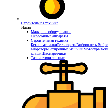
Строительная техника
Назад
Малярное оборудование
Окрасочные аппараты
Строительная техника
Бетономешалки
Бетонорезы
Виброплиты
Вибро
вибраторы
Затирочные машины
Мотобуры
Хоп
ковши
Швонарезчики
Тачки строительные