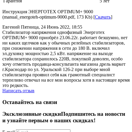
Гарантия
5 лет
Инструкция ЭНЕРГОТЕХ OPTIMUM+ 9000
(manual_energoteh-optimum-9000.pdf, 173 Kb) [
Скачать
]
Евгений
Пятница, 24 Июнь 2022, 18:55
Стабилизатор напряжения однофазный Энерготех
OPTIMUM+ 9000 приобрёл 23.06.22г. работает безшумно, нет
ни каких щелчков как у обычных релейных стабилизаторов,
при снижении напряжения в сети до 180 В. включил
эл.духовку мощностью 2,5 кВт. напряжение на выходе
стабилизатора сохранилось 220В, покупкой доволен, особо
хочу отметить продавца-консультанта магазина дрель маркет
г.Краснодар по ул. Уральской 126-2 при выборе мной
стабилизатора проявил себя как грамотный специалист
терпеливо отвечал на все мои вопросы хотя в настоящее время
это редкость.
Написать отзыв
Оставайтесь на связи
Эксклюзивные скидки
Подпишитесь на новости
и узнайте первым о наших скидках!