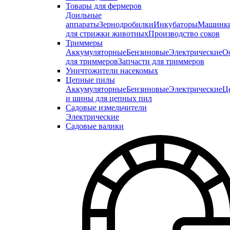
Товары для фермеров
Доильные
аппараты
Зернодробилки
Инкубаторы
Машинк
для стрижки животных
Производство соков
Триммеры
Аккумуляторные
Бензиновые
Электрические
О
для триммеров
Запчасти для триммеров
Уничтожители насекомых
Цепные пилы
Аккумуляторные
Бензиновые
Электрические
Ц
и шины для цепных пил
Садовые измельчители
Электрические
Садовые валики