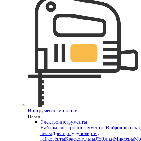
Инструменты и станки
Назад
Электроинструменты
Наборы электроинструментов
Виброприсоски
пилы
Дрели, шуруповерты,
гайковерты
Краскопульты
Лобзики
Миксеры
Мо