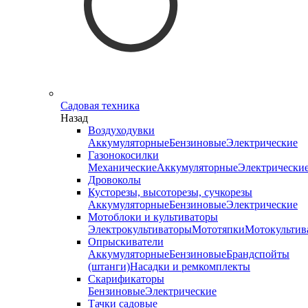
Садовая техника
Назад
Воздуходувки
Аккумуляторные
Бензиновые
Электрические
Газонокосилки
Механические
Аккумуляторные
Электрически
Дровоколы
Кусторезы, высоторезы, сучкорезы
Аккумуляторные
Бензиновые
Электрические
Мотоблоки и культиваторы
Электрокультиваторы
Мототяпки
Мотокультив
Опрыскиватели
Аккумуляторные
Бензиновые
Брандспойты
(штанги)
Насадки и ремкомплекты
Скарификаторы
Бензиновые
Электрические
Тачки садовые