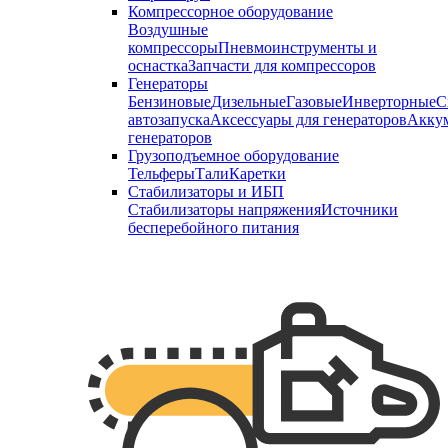
Компрессорное оборудование
Воздушные
компрессоры
Пневмоинструменты и
оснастка
Запчасти для компрессоров
Генераторы
Бензиновые
Дизельные
Газовые
Инверторные
С
автозапуска
Аксессуары для генераторов
Аккум
генераторов
Грузоподъемное оборудование
Тельферы
Тали
Каретки
Стабилизаторы и ИБП
Стабилизаторы напряжения
Источники
бесперебойного питания