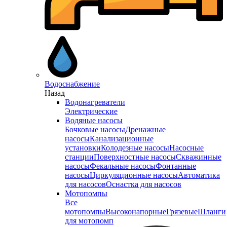
Водоснабжение
Назад
Водонагреватели
Электрические
Водяные насосы
Бочковые насосы
Дренажные
насосы
Канализационные
установки
Колодезные насосы
Насосные
станции
Поверхностные насосы
Скважинные
насосы
Фекальные насосы
Фонтанные
насосы
Циркуляционные насосы
Автоматика
для насосов
Оснастка для насосов
Мотопомпы
Все
мотопомпы
Высоконапорные
Грязевые
Шланги
для мотопомп