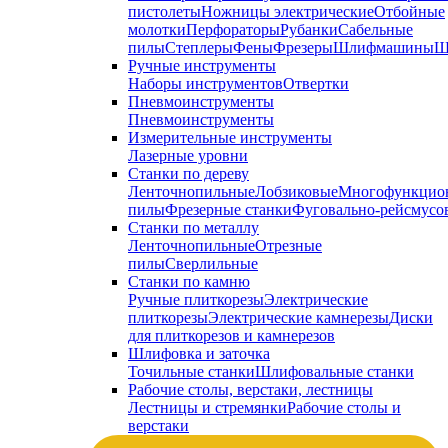
пистолеты
Ножницы электрические
Отбойные
молотки
Перфораторы
Рубанки
Сабельные
пилы
Степлеры
Фены
Фрезеры
Шлифмашины
Ш
Ручные инструменты
Наборы инструментов
Отвертки
Пневмоинструменты
Пневмоинструменты
Измерительные инструменты
Лазерные уровни
Станки по дереву
Ленточнопильные
Лобзиковые
Многофункцио
пилы
Фрезерные станки
Фуговально-рейсмусо
Станки по металлу
Ленточнопильные
Отрезные
пилы
Сверлильные
Станки по камню
Ручные плиткорезы
Электрические
плиткорезы
Электрические камнерезы
Диски
для плиткорезов и камнерезов
Шлифовка и заточка
Точильные станки
Шлифовальные станки
Рабочие столы, верстаки, лестницы
Лестницы и стремянки
Рабочие столы и
верстаки