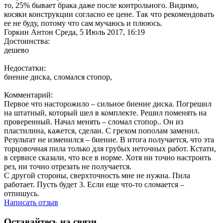
то, 25% бывает брака даже после контрольного. Видимо,
косяки конструкции согласно ее цене. Так что рекомендовать
ее не буду, потому что сам мучаюсь и плююсь.
Горкин Антон
Среда, 5 Июль 2017, 16:19
Достоинства:
дешево
Недостатки:
биение диска, сломался стопор,
Комментарий:
Первое что насторожило – сильное биение диска. Погрешил
на штатный, который шел в комплекте. Решил поменять на
проверенный. Начал менять – сломал стопор.. Он из
пластилина, кажется, сделан. С грехом пополам заменил.
Результат не изменился – биение. В итога получается, что эта
торцовочная пила только для грубых неточных работ. Кстати,
в сервисе сказали, что все в норме. Хотя ни точно настроить
рез, ни точно отрезать не получается.
С другой стороны, сверхточность мне не нужна. Пила
работает. Пусть будет 3. Если еще что-то сломается –
отпишусь.
Написать отзыв
Оставайтесь на связи