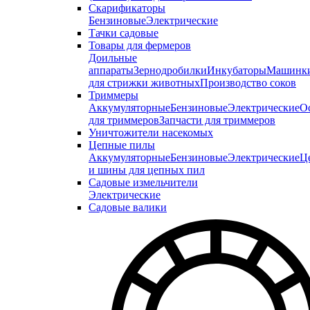
Скарификаторы
Бензиновые
Электрические
Тачки садовые
Товары для фермеров
Доильные
аппараты
Зернодробилки
Инкубаторы
Машинк
для стрижки животных
Производство соков
Триммеры
Аккумуляторные
Бензиновые
Электрические
О
для триммеров
Запчасти для триммеров
Уничтожители насекомых
Цепные пилы
Аккумуляторные
Бензиновые
Электрические
Ц
и шины для цепных пил
Садовые измельчители
Электрические
Садовые валики