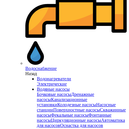
Водоснабжение
Назад
Водонагреватели
Электрические
Водяные насосы
Бочковые насосы
Дренажные
насосы
Канализационные
установки
Колодезные насосы
Насосные
станции
Поверхностные насосы
Скважинные
насосы
Фекальные насосы
Фонтанные
насосы
Циркуляционные насосы
Автоматика
для насосов
Оснастка для насосов