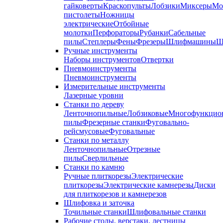
гайковерты
Краскопульты
Лобзики
Миксеры
Мо
пистолеты
Ножницы
электрические
Отбойные
молотки
Перфораторы
Рубанки
Сабельные
пилы
Степлеры
Фены
Фрезеры
Шлифмашины
Ш
Ручные инструменты
Наборы инструментов
Отвертки
Пневмоинструменты
Пневмоинструменты
Измерительные инструменты
Лазерные уровни
Станки по дереву
Ленточнопильные
Лобзиковые
Многофункцио
пилы
Фрезерные станки
Фуговально-
рейсмусовые
Фуговальные
Станки по металлу
Ленточнопильные
Отрезные
пилы
Сверлильные
Станки по камню
Ручные плиткорезы
Электрические
плиткорезы
Электрические камнерезы
Диски
для плиткорезов и камнерезов
Шлифовка и заточка
Точильные станки
Шлифовальные станки
Рабочие столы, верстаки, лестницы