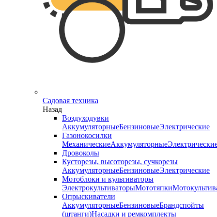
Садовая техника
Назад
Воздуходувки
Аккумуляторные
Бензиновые
Электрические
Газонокосилки
Механические
Аккумуляторные
Электрически
Дровоколы
Кусторезы, высоторезы, сучкорезы
Аккумуляторные
Бензиновые
Электрические
Мотоблоки и культиваторы
Электрокультиваторы
Мототяпки
Мотокультив
Опрыскиватели
Аккумуляторные
Бензиновые
Брандспойты
(штанги)
Насадки и ремкомплекты