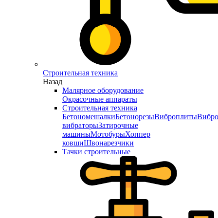
Строительная техника
Назад
Малярное оборудование
Окрасочные аппараты
Строительная техника
Бетономешалки
Бетонорезы
Виброплиты
Вибро
вибраторы
Затирочные
машины
Мотобуры
Хоппер
ковши
Швонарезчики
Тачки строительные