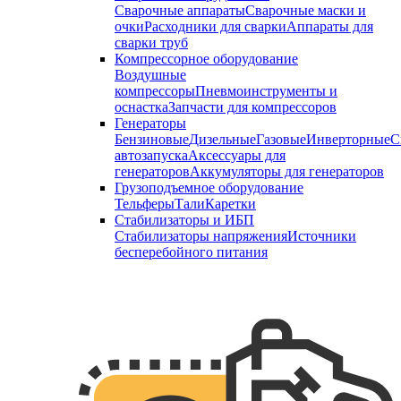
Сварочные аппараты
Сварочные маски и
очки
Расходники для сварки
Аппараты для
сварки труб
Компрессорное оборудование
Воздушные
компрессоры
Пневмоинструменты и
оснастка
Запчасти для компрессоров
Генераторы
Бензиновые
Дизельные
Газовые
Инверторные
С
автозапуска
Аксессуары для
генераторов
Аккумуляторы для генераторов
Грузоподъемное оборудование
Тельферы
Тали
Каретки
Стабилизаторы и ИБП
Стабилизаторы напряжения
Источники
бесперебойного питания