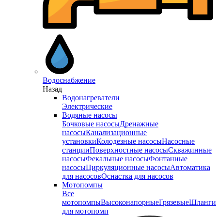
Водоснабжение
Назад
Водонагреватели
Электрические
Водяные насосы
Бочковые насосы
Дренажные
насосы
Канализационные
установки
Колодезные насосы
Насосные
станции
Поверхностные насосы
Скважинные
насосы
Фекальные насосы
Фонтанные
насосы
Циркуляционные насосы
Автоматика
для насосов
Оснастка для насосов
Мотопомпы
Все
мотопомпы
Высоконапорные
Грязевые
Шланги
для мотопомп