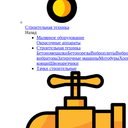
Строительная техника
Назад
Малярное оборудование
Окрасочные аппараты
Строительная техника
Бетономешалки
Бетонорезы
Виброплиты
Вибро
вибраторы
Затирочные машины
Мотобуры
Хоп
ковши
Швонарезчики
Тачки строительные