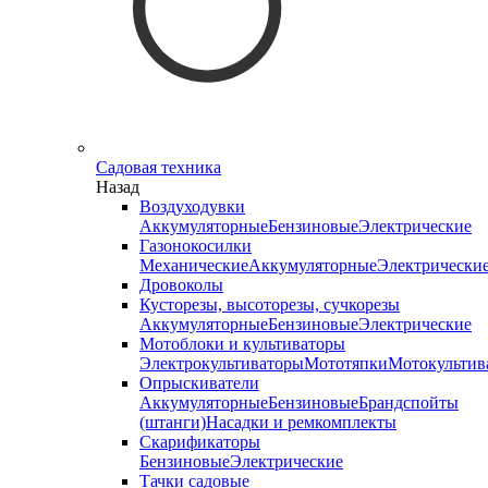
Садовая техника
Назад
Воздуходувки
Аккумуляторные
Бензиновые
Электрические
Газонокосилки
Механические
Аккумуляторные
Электрически
Дровоколы
Кусторезы, высоторезы, сучкорезы
Аккумуляторные
Бензиновые
Электрические
Мотоблоки и культиваторы
Электрокультиваторы
Мототяпки
Мотокультив
Опрыскиватели
Аккумуляторные
Бензиновые
Брандспойты
(штанги)
Насадки и ремкомплекты
Скарификаторы
Бензиновые
Электрические
Тачки садовые