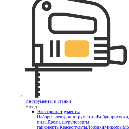
Инструменты и станки
Назад
Электроинструменты
Наборы электроинструментов
Виброприсоски
пилы
Дрели, шуруповерты,
гайковерты
Краскопульты
Лобзики
Миксеры
Мо