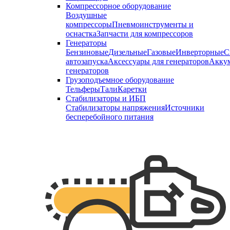
Компрессорное оборудование
Воздушные
компрессоры
Пневмоинструменты и
оснастка
Запчасти для компрессоров
Генераторы
Бензиновые
Дизельные
Газовые
Инверторные
С
автозапуска
Аксессуары для генераторов
Аккум
генераторов
Грузоподъемное оборудование
Тельферы
Тали
Каретки
Стабилизаторы и ИБП
Стабилизаторы напряжения
Источники
бесперебойного питания