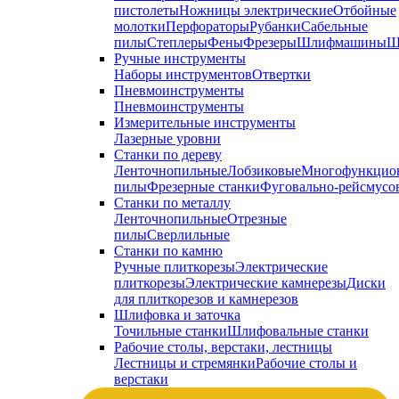
пистолеты
Ножницы электрические
Отбойные
молотки
Перфораторы
Рубанки
Сабельные
пилы
Степлеры
Фены
Фрезеры
Шлифмашины
Ш
Ручные инструменты
Наборы инструментов
Отвертки
Пневмоинструменты
Пневмоинструменты
Измерительные инструменты
Лазерные уровни
Станки по дереву
Ленточнопильные
Лобзиковые
Многофункцио
пилы
Фрезерные станки
Фуговально-рейсмусо
Станки по металлу
Ленточнопильные
Отрезные
пилы
Сверлильные
Станки по камню
Ручные плиткорезы
Электрические
плиткорезы
Электрические камнерезы
Диски
для плиткорезов и камнерезов
Шлифовка и заточка
Точильные станки
Шлифовальные станки
Рабочие столы, верстаки, лестницы
Лестницы и стремянки
Рабочие столы и
верстаки