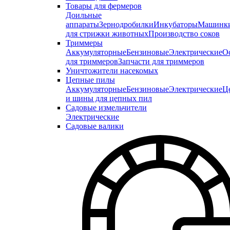
Товары для фермеров
Доильные
аппараты
Зернодробилки
Инкубаторы
Машинк
для стрижки животных
Производство соков
Триммеры
Аккумуляторные
Бензиновые
Электрические
О
для триммеров
Запчасти для триммеров
Уничтожители насекомых
Цепные пилы
Аккумуляторные
Бензиновые
Электрические
Ц
и шины для цепных пил
Садовые измельчители
Электрические
Садовые валики