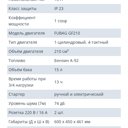
Класс защиты
IP 23
Коэффициент
1 cosφ
мощности
Модель двигателя
FUBAG GF210
Тип двигателя
1-цилиндровый, 4-тактный
Объём двигателя
210 см³
Топливо
Бензин А-92
Объём бака
15 л
Время работы при
13 ч
3/4 нагрузки
Стартер
ручной и электрический
Уровень шума (7м)
74 дБ
Розетка 220 В / 16 А
2 шт.
Габариты (Д x Ш x В)
600 x 450 x 461 мм