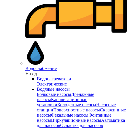
Водоснабжение
Назад
Водонагреватели
Электрические
Водяные насосы
Бочковые насосы
Дренажные
насосы
Канализационные
установки
Колодезные насосы
Насосные
станции
Поверхностные насосы
Скважинные
насосы
Фекальные насосы
Фонтанные
насосы
Циркуляционные насосы
Автоматика
для насосов
Оснастка для насосов