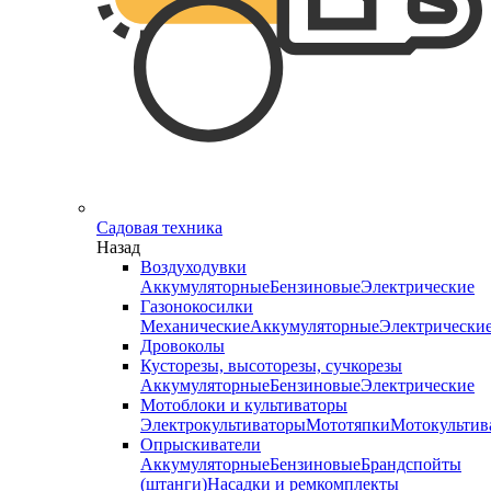
Садовая техника
Назад
Воздуходувки
Аккумуляторные
Бензиновые
Электрические
Газонокосилки
Механические
Аккумуляторные
Электрически
Дровоколы
Кусторезы, высоторезы, сучкорезы
Аккумуляторные
Бензиновые
Электрические
Мотоблоки и культиваторы
Электрокультиваторы
Мототяпки
Мотокультив
Опрыскиватели
Аккумуляторные
Бензиновые
Брандспойты
(штанги)
Насадки и ремкомплекты