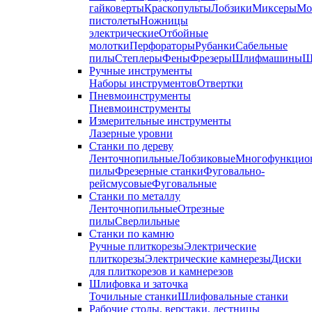
гайковерты
Краскопульты
Лобзики
Миксеры
Мо
пистолеты
Ножницы
электрические
Отбойные
молотки
Перфораторы
Рубанки
Сабельные
пилы
Степлеры
Фены
Фрезеры
Шлифмашины
Ш
Ручные инструменты
Наборы инструментов
Отвертки
Пневмоинструменты
Пневмоинструменты
Измерительные инструменты
Лазерные уровни
Станки по дереву
Ленточнопильные
Лобзиковые
Многофункцио
пилы
Фрезерные станки
Фуговально-
рейсмусовые
Фуговальные
Станки по металлу
Ленточнопильные
Отрезные
пилы
Сверлильные
Станки по камню
Ручные плиткорезы
Электрические
плиткорезы
Электрические камнерезы
Диски
для плиткорезов и камнерезов
Шлифовка и заточка
Точильные станки
Шлифовальные станки
Рабочие столы, верстаки, лестницы