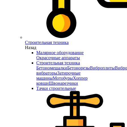
Строительная техника
Назад
Малярное оборудование
Окрасочные аппараты
Строительная техника
Бетономешалки
Бетонорезы
Виброплиты
Вибро
вибраторы
Затирочные
машины
Мотобуры
Хоппер
ковши
Швонарезчики
Тачки строительные