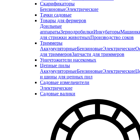
Скарификаторы
Бензиновые
Электрические
Тачки садовые
Товары для фермеров
Доильные
аппараты
Зернодробилки
Инкубаторы
Машинк
для стрижки животных
Производство соков
Триммеры
Аккумуляторные
Бензиновые
Электрические
О
для триммеров
Запчасти для триммеров
Уничтожители насекомых
Цепные пилы
Аккумуляторные
Бензиновые
Электрические
Ц
и шины для цепных пил
Садовые измельчители
Электрические
Садовые валики