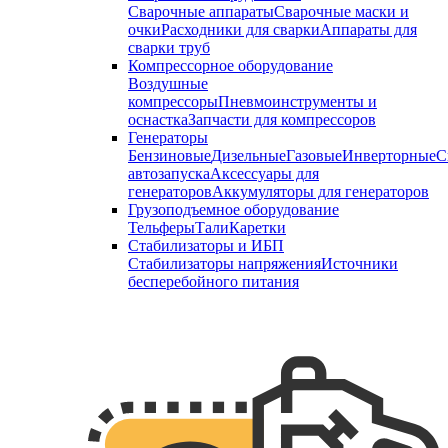
Сварочные аппараты
Сварочные маски и
очки
Расходники для сварки
Аппараты для
сварки труб
Компрессорное оборудование
Воздушные
компрессоры
Пневмоинструменты и
оснастка
Запчасти для компрессоров
Генераторы
Бензиновые
Дизельные
Газовые
Инверторные
С
автозапуска
Аксессуары для
генераторов
Аккумуляторы для генераторов
Грузоподъемное оборудование
Тельферы
Тали
Каретки
Стабилизаторы и ИБП
Стабилизаторы напряжения
Источники
бесперебойного питания