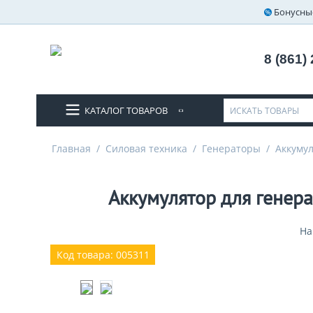
Бонусны
8 (861)
КАТАЛОГ ТОВАРОВ
Главная
/
Силовая техника
/
Генераторы
/
Аккуму
Аккумулятор для генерат
На
Код товара: 005311