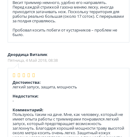
Весит триммер немного, удобно его направлять.
Перед каждой стрижкой газона меняю леску, иногда
приходится затачивать нож. Поскольку территория для
работы реально большая (около 17 соток). С перерывами
за полдня справляюсь.
Пробовал косить побеги от кустарников – проблем не
было.
Деордица Виталик
Пятница, 4 Май 2018, 08:38
Достоинства:
легкий запуск, защита, мощность
Недостатки:
-
Комментарий:
Пользуюсь таким на даче. Мне, как человеку, который не
имеет опыта работы с триммерами понравился легкий
запуск, который предотвращает возможность
заглохнуть. Благодаря хорошей мощности траву высотой
около метра косить очень легко. Защитный кожух