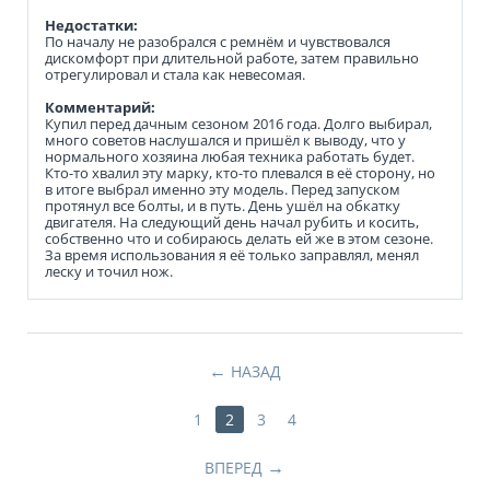
Недостатки:
По началу не разобрался с ремнём и чувствовался
дискомфорт при длительной работе, затем правильно
отрегулировал и стала как невесомая.
Комментарий:
Купил перед дачным сезоном 2016 года. Долго выбирал,
много советов наслушался и пришёл к выводу, что у
нормального хозяина любая техника работать будет.
Кто-то хвалил эту марку, кто-то плевался в её сторону, но
в итоге выбрал именно эту модель. Перед запуском
протянул все болты, и в путь. День ушёл на обкатку
двигателя. На следующий день начал рубить и косить,
собственно что и собираюсь делать ей же в этом сезоне.
За время использования я её только заправлял, менял
леску и точил нож.
НАЗАД
1
2
3
4
ВПЕРЕД