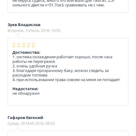
не берусь судить, много это или мало для 1900 Вт, 2,5-
сильного двигла v=51.7см3, сравнивать не с чем.
Зуев Владислав
Вторник, 5 Июнь 2018, 19:55
Достоинства:
1. система охлаждения работает хорошо, после часа
работы не перегрелся.
2. очень удобная ручка
3. благодаря прозрачному баку, можно следить за
расходом топлива
4. при использовании трава совсем на меня не попадает
Недостатки:
не обнаружил
Гафаров Евгений
Среда, 30 Май 2018, 08:53