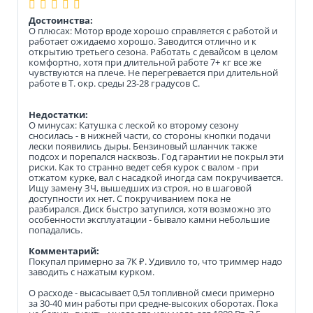
Достоинства:
О плюсах: Мотор вроде хорошо справляется с работой и
работает ожидаемо хорошо. Заводится отлично и к
открытию третьего сезона. Работать с девайсом в целом
комфортно, хотя при длительной работе 7+ кг все же
чувствуются на плече. Не перегревается при длительной
работе в T. окр. среды 23-28 градусов C.
Недостатки:
О минусах: Катушка с леской ко второму сезону
сносилась - в нижней части, со стороны кнопки подачи
лески появились дыры. Бензиновый шланчик также
подсох и порепался насквозь. Год гарантии не покрыл эти
риски. Как то странно ведет себя курок с валом - при
отжатом курке, вал с насадкой иногда сам покручивается.
Ищу замену ЗЧ, вышедших из строя, но в шаговой
доступности их нет. С покручиванием пока не
разбирался. Диск быстро затупился, хотя возможно это
особенности эксплуатации - бывало камни небольшие
попадались.
Комментарий:
Покупал примерно за 7К ₽. Удивило то, что триммер надо
заводить с нажатым курком.
О расходе - высасывает 0,5л топливной смеси примерно
за 30-40 мин работы при средне-высоких оборотах. Пока