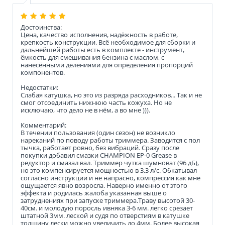
Достоинства:
Цена, качество исполнения, надёжность в работе,
крепкость конструкции. Всё необходимое для сборки и
дальнейшей работы есть в комплекте - инструмент,
ёмкость для смешивания бензина с маслом, с
нанесёнными делениями для определения пропорций
компонентов.
Недостатки:
Слабая катушка, но это из разряда расходников... Так и не
смог отсоединить нижнюю часть кожуха. Но не
исключаю, что дело не в нём, а во мне ))).
Комментарий:
В течении пользования (один сезон) не возникло
нареканий по поводу работы триммера. Заводится с пол
тычка, работает ровно, без вибраций. Сразу после
покупки добавил смазки CHAMPION EP-0 Grease в
редуктор и смазал вал. Триммер чутка шумноват (96 дБ),
но это компенсируется мощностью в 3,3 л/с. Обкатывал
согласно инструкции и не напрасно, компрессия как мне
ощущается явно возросла. Наверно именно от этого
эффекта и родилась жалоба указанная выше о
затруднениях при запуске триммера.Траву высотой 30-
40см. и молодую поросль ивняка 3-6 мм. легко срезает
штатной 3мм. леской и судя по отверстиям в катушке
толщину лески можно увеличить до 4мм. Более высокая