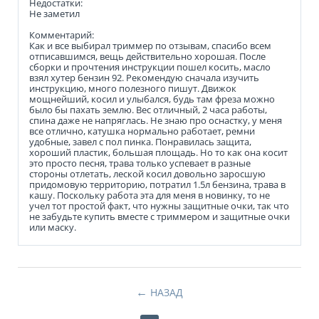
Недостатки:
Не заметил
Комментарий:
Как и все выбирал триммер по отзывам, спасибо всем
отписавшимся, вещь действительно хорошая. После
сборки и прочтения инструкции пошел косить, масло
взял хутер бензин 92. Рекомендую сначала изучить
инструкцию, много полезного пишут. Движок
мощнейший, косил и улыбался, будь там фреза можно
было бы пахать землю. Вес отличный, 2 часа работы,
спина даже не напряглась. Не знаю про оснастку, у меня
все отлично, катушка нормально работает, ремни
удобные, завел с пол пинка. Понравилась защита,
хороший пластик, большая площадь. Но то как она косит
это просто песня, трава только успевает в разные
стороны отлетать, леской косил довольно заросшую
придомовую территорию, потратил 1.5л бензина, трава в
кашу. Поскольку работа эта для меня в новинку, то не
учел тот простой факт, что нужны защитные очки, так что
не забудьте купить вместе с триммером и защитные очки
или маску.
НАЗАД