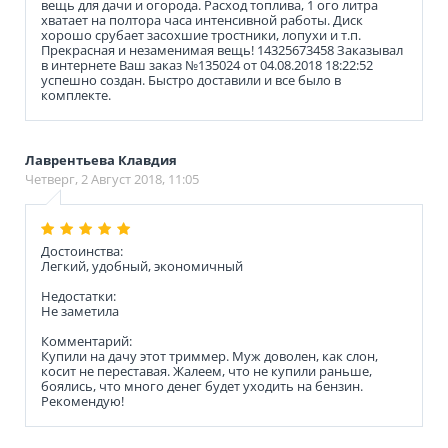
вещь для дачи и огорода. Расход топлива, 1 ого литра
хватает на полтора часа интенсивной работы. Диск
хорошо срубает засохшие тростники, лопухи и т.п.
Прекрасная и незаменимая вещь! 14325673458 Заказывал
в интернете Ваш заказ №135024 от 04.08.2018 18:22:52
успешно создан. Быстро доставили и все было в
комплекте.
Лаврентьева Клавдия
Четверг, 2 Август 2018, 11:05
Достоинства:
Легкий, удобный, экономичный
Недостатки:
Не заметила
Комментарий:
Купили на дачу этот триммер. Муж доволен, как слон,
косит не переставая. Жалеем, что не купили раньше,
боялись, что много денег будет уходить на бензин.
Рекомендую!