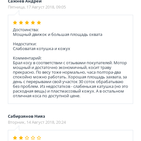
Сажнев Андрей
Пятница, 17 Август 2018, 09:05
Достоинства:
Мощный движок и большая площадь охвата
Недостатки:
Слабоватая котушка и кожух
Комментарий:
Брал косу в соответствии с отзывами покупателей. Мотор
мощный и достаточно экономичный, косит траву
прекрасно. По весу тоже нормально, часа полтора-два
спокойно можно работать. Хорошая площадь захвата, за
день с перерывами свой участок 30 соток обрабатываю
без проблем. Из недостатков - слабенькая катушка (но это
расходная вещь) и пластмассовый кожух. А в остальном
отличная коса по доступной цене.
Сабирзянов Нияз
Вторник, 14 Август 2018, 20:24