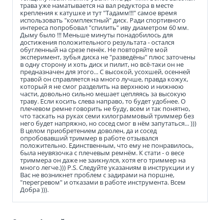
трава уже наматывается на вал редуктора в месте
крепления к катушке и тут "Тадамм!!!" самое время
использовать "комплектный" диск. Ради спортивного
интереса попробовал "спилить" иву диаметром 60 мм.
Дыму было !!! Меньше минуты понадобилось для
достижения положительного результата - остался
обугленный на срезе пенёк. Не повторяйте мой
эксперимент, зубья диска не "разведёны" плюс заточены
в одну сторону и хоть диск и пилит, но всё-таки он не
предназначен для этого... С высокой, усохшей, осенней
травой он справляется на много лучше, правда кожух,
который я не смог разделить на верхнюю и нижнюю
части, довольно сильно мешает цепляясь за высокую
траву. Если косить слева направо, то будет удобнее. О
плечевом ремне говорить не буду, всем и так понятно,
что таскать на руках семи килограммовый триммер без
него будет напряжно, но сосед смог в нём запутаться... )))
В целом приобретением доволен, да и сосед
опробовавший триммер в работе отзывался
положительно. Единственным, что ему не понравилось,
была неувязочка с плечевым ремнём. К стати - о весе
триммера он даже не заикнулся, хотя его триммер на
много легче.))) P.S. Следуйте указаниям в инструкции и у
Вас не возникнет проблем с задирами на поршне,
"перегревом" и отказами в работе инструмента. Всем
Добра ))).