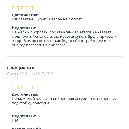
Достоинства:
Работает не шумно. Патрон не люфтит.
Недостатки:
На малых оборотах, при сверлении металла не хватает
мощности. Легко останавливается рукой. Дрель привезли
в коробке. но грязную . как будто ей уже работали или
она год валялась на прилавке.
Синицын Лев
Среда, 19 Июль 2017, 21:06
Достоинства:
Цена, малый вес, точная, хорошая регулировка скорости,
под стойку подходит
Недостатки:
Нет
Комментарий: