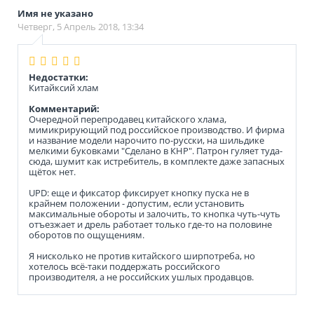
Имя не указано
Четверг, 5 Апрель 2018, 13:34
Недостатки:
Китайксий хлам
Комментарий:
Очередной перепродавец китайского хлама,
мимикрирующий под российское производство. И фирма
и название модели нарочито по-русски, на шильдике
мелкими буковками "Сделано в КНР". Патрон гуляет туда-
сюда, шумит как истребитель, в комплекте даже запасных
щёток нет.
UPD: еще и фиксатор фиксирует кнопку пуска не в
крайнем положении - допустим, если установить
максимальные обороты и залочить, то кнопка чуть-чуть
отъезжает и дрель работает только где-то на половине
оборотов по ощущениям.
Я нисколько не против китайского ширпотреба, но
хотелось всё-таки поддержать российского
производителя, а не российских ушлых продавцов.