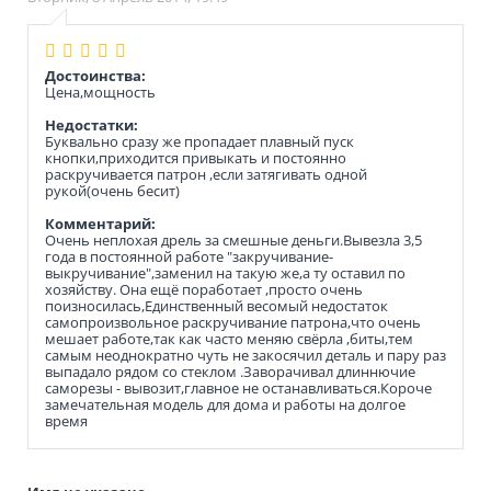
Достоинства:
Цена,мощность
Недостатки:
Буквально сразу же пропадает плавный пуск
кнопки,приходится привыкать и постоянно
раскручивается патрон ,если затягивать одной
рукой(очень бесит)
Комментарий:
Очень неплохая дрель за смешные деньги.Вывезла 3,5
года в постоянной работе "закручивание-
выкручивание",заменил на такую же,а ту оставил по
хозяйству. Она ещё поработает ,просто очень
поизносилась,Единственный весомый недостаток
самопроизвольное раскручивание патрона,что очень
мешает работе,так как часто меняю свёрла ,биты,тем
самым неоднократно чуть не закосячил деталь и пару раз
выпадало рядом со стеклом .Заворачивал длиннючие
саморезы - вывозит,главное не останавливаться.Короче
замечательная модель для дома и работы на долгое
время