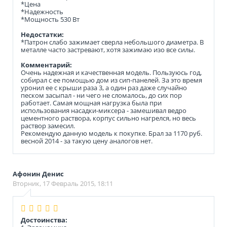
*Цена
*Надежность
*Мощность 530 Вт
Недостатки:
*Патрон слабо зажимает сверла небольшого диаметра. В
металле часто застревают, хотя зажимаю изо все силы.
Комментарий:
Очень надежная и качественная модель. Пользуюсь год,
собирал с ее помощью дом из сип-панелей. За это время
уронил ее с крыши раза 3, а один раз даже случайно
песком засыпал - ни чего не сломалось, до сих пор
работает. Самая мощная нагрузка была при
использования насадки-миксера - замешивал ведро
цементного раствора, корпус сильно нагрелся, но весь
раствор замесил.
Рекомендую данную модель к покупке. Брал за 1170 руб.
весной 2014 - за такую цену аналогов нет.
Афонин Денис
Вторник, 17 Февраль 2015, 18:11
Достоинства: