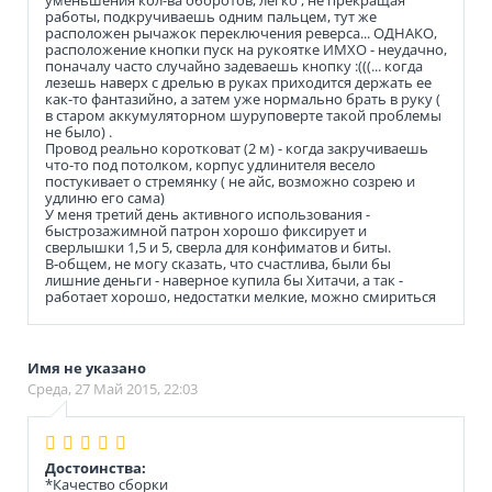
работы, подкручиваешь одним пальцем, тут же
расположен рычажок переключения реверса... ОДНАКО,
расположение кнопки пуск на рукоятке ИМХО - неудачно,
поначалу часто случайно задеваешь кнопку :(((... когда
лезешь наверх с дрелью в руках приходится держать ее
как-то фантазийно, а затем уже нормально брать в руку (
в старом аккумуляторном шуруповерте такой проблемы
не было) .
Провод реально коротковат (2 м) - когда закручиваешь
что-то под потолком, корпус удлинителя весело
постукивает о стремянку ( не айс, возможно созрею и
удлиню его сама)
У меня третий день активного использования -
быстрозажимной патрон хорошо фиксирует и
сверлышки 1,5 и 5, сверла для конфиматов и биты.
В-общем, не могу сказать, что счастлива, были бы
лишние деньги - наверное купила бы Хитачи, а так -
работает хорошо, недостатки мелкие, можно смириться
Имя не указано
Среда, 27 Май 2015, 22:03
Достоинства:
*Качество сборки