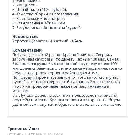
1. Эргономика.
2. Мощность .
3. Цена(брал за 1020 рублей).
4. Качество сборки и изготовления.
5. Быстрозажимной патрон.
6. Стандартная шейка 43 мм.
7. Регулировка оборотов на "курке".
Недостатки:
Короткий (2 метра) и жесткий кабель.
Комментарий:
Покупал для самой разнообразной работы. Сверлил,
закручивал саморезы (по дереву черные 100 мм). Самая
большая нагрузка была коронкой по дереву около 100
мм, дрель справилась отлично, даже не задымила, только
немного нагрелся корпус в районе двигателя.
По поводу патрона: все зависит от того какой силы у вас
руки! Я затягиваю сверла (не 6-ти гранный хвостовик) так
что их не проворачивает даже при заклинивании в
металле.
p.s. Лучшая дрель из всех что я пользовался, китайский
ноу нейм и многие бренды остаются в стороне. В общем
удачной вам покупки, и будьте внимательнее в магазине
!
Гриненко Илья
Вторник, 8 Апрель 2014, 19:49