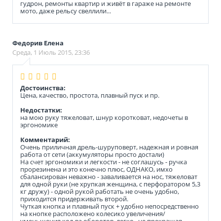
гудрон, ремонты квартир и живёт в гараже на ремонте
мото, даже рельсу свеллили...
Федорив Елена
Среда, 1 Июль 2015, 23:36
Достоинства:
Цена, качество, простота, плавный пуск и пр.
Недостатки:
на мою руку тяжеловат, шнур коротковат, недочеты в
эргономике
Комментарий:
Очень приличная дрель-шуруповерт, надежная и ровная
работа от сети (аккумуляторы просто достали)
На счет эргономики и легкости - не соглашусь - ручка
прорезинена и это конечно плюс, ОДНАКО, имхо
сбалансирован неважно - заваливается на нос, тяжеловат
для одной руки (не хрупкая женщина, с перфоратором 5,3
кг дружу) - одной рукой работать не очень удобно,
приходится придерживать второй.
Чуткая кнопка и плавный пуск + удобно непосредственно
на кнопке расположено колесико увеличения/
уменьшения кол-ва оборотов, легко , не прекращая