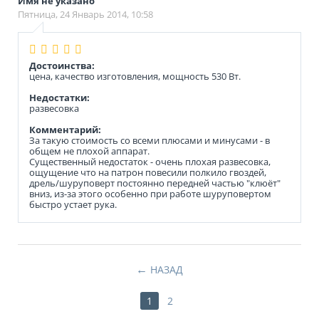
Имя не указано
Пятница, 24 Январь 2014, 10:58
Достоинства:
цена, качество изготовления, мощность 530 Вт.
Недостатки:
развесовка
Комментарий:
За такую стоимость со всеми плюсами и минусами - в
общем не плохой аппарат.
Существенный недостаток - очень плохая развесовка,
ощущение что на патрон повесили полкило гвоздей,
дрель/шуруповерт постоянно передней частью "клюёт"
вниз, из-за этого особенно при работе шуруповертом
быстро устает рука.
НАЗАД
1
2