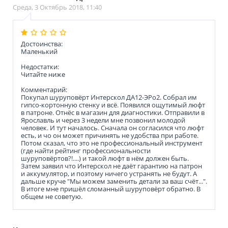
Среда, 3 Октябрь 2018, 11:40
Достоинства:
Маленький
Недостатки:
Читайте ниже
Комментарий:
Покупал шуруповёрт Интерскол ДА12-ЭРо2. Собрал им
гипсо-кортонную стенку и всё. Появился ощутимый люфт
в патроне. Отнёс в магазин для диагностики. Отправили в
Ярославль и через 3 недели мне позвонил молодой
человек. И тут началось. Сначала он согласился что люфт
есть, и чо он может причинять не удобства при работе.
Потом сказал, что это не профессиональный инструмент
(где найти рейтинг профессиональности
шуруповёртов?!....) и такой люфт в нём должен быть.
Затем заявил что Интерскол не даёт гарантию на патрон
и аккумулятор, и поэтому ничего устранять не будут. А
дальше круче "Мы можем заменить детали за ваш счёт...".
В итоге мне пришёл сломанный шуруповёрт обратно. В
общем не советую.