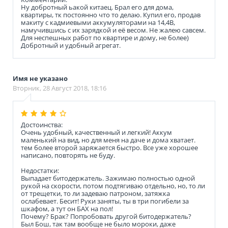
Ну добротный ьакой китаец. Брал его для дома,
квартиры, тк постоянно что то делаю. Купил его, продав
макиту с кадмиевыми аккумуляторами на 14,4В,
намучившись с их зарядкой и её весом. Не жалею савсем.
Для неспешных работ по квартире и дому, не более)
Добротный и удобный агрегат.
Имя не указано
Вторник, 28 Август 2018, 18:16
Достоинства:
Очень удобный, качественный и легкий! Аккум
маленький на вид, но для меня на даче и дома хватает.
тем более второй заряжается быстро. Все уже хорошее
написано, повторять не буду.
Недостатки:
Выпадает битодержатель. Зажимаю полностью одной
рукой на скорости, потом подтягиваю отдельно, но, то ли
от трещетки, то ли задеваю патроном, затяжка
ослабевает. Бесит! Руки заняты, ты в три погибели за
шкафом, а тут он БАХ на пол!
Почему? Брак? Попробовать другой битодержатель?
Был Бош, так там вообще не было мороки, даже