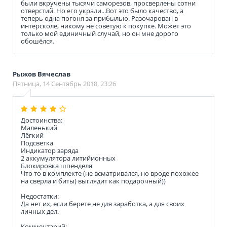
были вкручены тысячи саморезов, просверлены сотни
отверстий. Но его украли...Вот это было качество, а
теперь одна погоня за прибылью. Разочарован в
интерсколе, никому не советую к покупке. Может это
только мой единичный случай, но он мне дорого
обошёлся.
Рыжов Вячеслав
Пятница, 14 Сентябрь 2018, 23:26
Достоинства:
Маленький
Лёгкий
Подсветка
Индикатор заряда
2 аккумулятора литийионных
Блокировка шпенделя
Что то в комплекте (не всматривался, но вроде похожее
на сверла и биты) выглядит как подарочный))
Недостатки:
Да нет их, если берете не для заработка, а для своих
личных дел.
Комментарий: