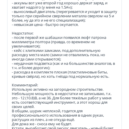
- аккумы вот уже второй год хорошо держат заряд, и
хватает надолго (у меня на 1.5Ач);
- выносливый двигатель (перегревается и уходит в защиту
только при серийном сверлении металла сверлом на 5 и
более, ну да это и не его специализация);
- невысокая цена - быстро окупается.
Недостатки:
- после первой же шабашки появился люфт патрона
миллиметра полтора (правда, со временем не
увеличивается);
- кейс с хлипкими замками, под дополнительную
расходку места мало (замки не отвалились пока, но
иногда сами открываются);
- неудачная подсветка (как и на большинстве аналогов, в
т.ч. и более дорогих);
- расходка в комплекте плохая (пластилиновые биты,
кривые свёрла), но хоть гнёзда под нормальную есть.
Комментарий:
Использую активно на загородном строительстве.
Небольшую мощность в недостатки не записываю, т.к.
это - 12 (10.8)В, а не 36. Для более тяжёлых работ у меня
есть соответствующий инструмент, а этот хорош для
своих целей.
В общем, шурик неплохой, годится для
профессионального использования в одних руках,
растущих из плеч, а не откуда ещё.
Для дома же - сноса ему не будет.
Кстати, выработает свой ресурс двигатель - новый будет