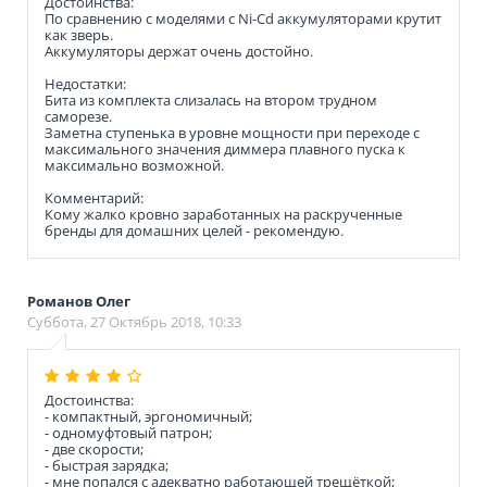
Достоинства:
По сравнению с моделями с Ni-Cd аккумуляторами крутит
как зверь.
Аккумуляторы держат очень достойно.
Недостатки:
Бита из комплекта слизалась на втором трудном
саморезе.
Заметна ступенька в уровне мощности при переходе с
максимального значения диммера плавного пуска к
максимально возможной.
Комментарий:
Кому жалко кровно заработанных на раскрученные
бренды для домашних целей - рекомендую.
Романов Олег
Суббота, 27 Октябрь 2018, 10:33
Достоинства:
- компактный, эргономичный;
- одномуфтовый патрон;
- две скорости;
- быстрая зарядка;
- мне попался с адекватно работающей трещёткой;