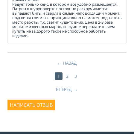
Радует только кейс, в котором все удобно размещается.
Патрон в шуруповерте постоянно раскручивается -
выпадают биты и сверла в самый неподходящий момент;
подсветка светит но принципиально не может подсветить
место работы, т.к. светит куда-то вниз. Цена в 2-3 раза
меньше известных марок, но лучше переплатить, чем
купить не за дорого такое не способное работать
изделие.
НАЗАД
1
2
3
ВПЕРЕД
НАПИСАТЬ ОТЗЫВ