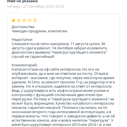
Имя не указано
Четверг, 27 Сентябрь 2018, 05:30
Достоинства:
Чемодан продуман, компактен.
Недостатки:
Сломался после пяти саморезов. 11 августа купил, 30
августа сдал в ремонт, 14 сентября забрал из ремонта.
Диагностика выявила "перегруз крутящего момента"
случай не гарантийный!
Комментарий:
Написал отзыв на оф сайте интерскола. Но его не
опубликовали, да и мне не ответили на почту. Отзыв в
интернет - магазине, где покупал, через некоторое время
удалили. Кстати, за ремонт просили 1т.р.,за редуктор и его
замену. Но я отказался, надеялся на ответ от интерскола.
Ведь у шуруповерта есть муфта ограничения усилия и
контроллер с функцией отключения двигателя при
перегрузке. Потому и "перегруза крутящего момента" не
может быть впринципе. Качество китайского интерскола
никакое, гарантии никакой. Поломка случилась не по
окончании второго года интенсивной эксплуатации, а в
первые минуты. Что говорит о заводском дефекте, а не об
естественном износе, или и вовсе нелепом "перегрузе". У
меня был шуруповерт интерскол 2013 или 2014 г.в. и им