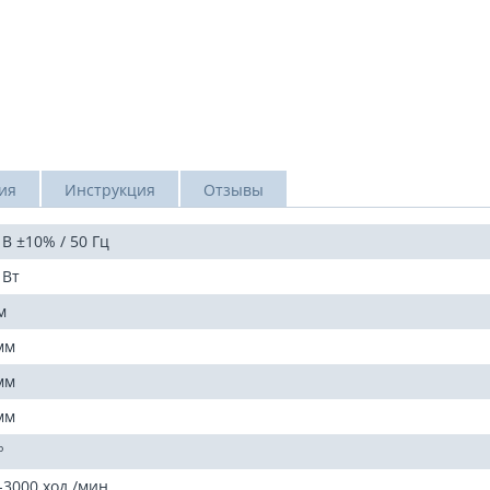
ия
Инструкция
Отзывы
 В ±10% / 50 Гц
 Вт
м
мм
мм
мм
º
-3000 ход./мин