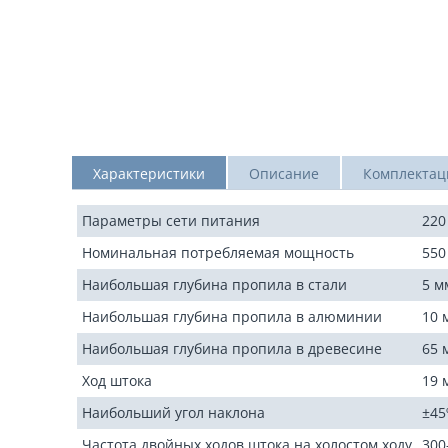
Характеристики
Описание
Комплектац
Параметры сети питания
220
Номинальная потребляемая мощность
550
Наибольшая глубина пропила в стали
5 м
Наибольшая глубина пропила в алюминии
10 
Наибольшая глубина пропила в древесине
65 
Ход штока
19 
Наибольший угол наклона
±45
Частота двойных ходов штока на холостом ходу
300