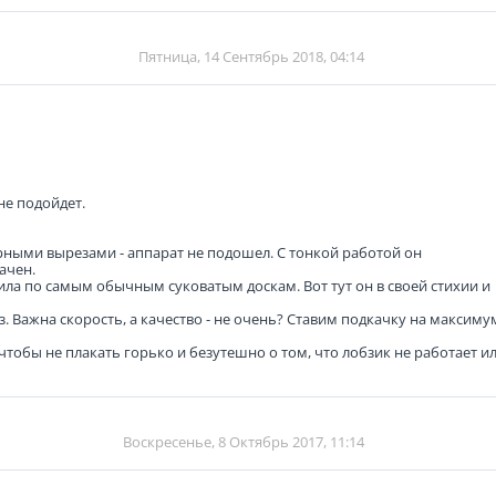
Пятница, 14 Сентябрь 2018, 04:14
не подойдет.
рными вырезами - аппарат не подошел. С тонкой работой он
ачен.
ла по самым обычным суковатым доскам. Вот тут он в своей стихии и
 Важна скорость, а качество - не очень? Ставим подкачку на максимум
чтобы не плакать горько и безутешно о том, что лобзик не работает и
Воскресенье, 8 Октябрь 2017, 11:14