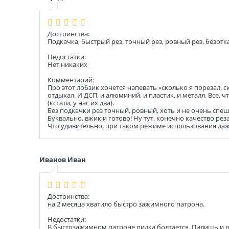
Достоинства:
Подкачка, быстрый рез, точный рез, ровный рез, безотк
Недостатки:
Нет никаких
Комментарий:
Про этот лобзик хочется напевать «сколько я порезал, с
отдыхал. И ДСП, и алюминий, и пластик, и металл. Все, ч
(кстати, у нас их два).
Без подкачки рез точный, ровный, хоть и не очень спеш
Буквально, вжик и готово! Ну тут, конечно качество реза
Что удивительно, при таком режиме использования даж
Иванов Иван
Достоинства:
на 2 месяца хватило быстро зажимного патрона.
Недостатки:
В быстозажимном патроне пилка болтается. Пилишь и ло