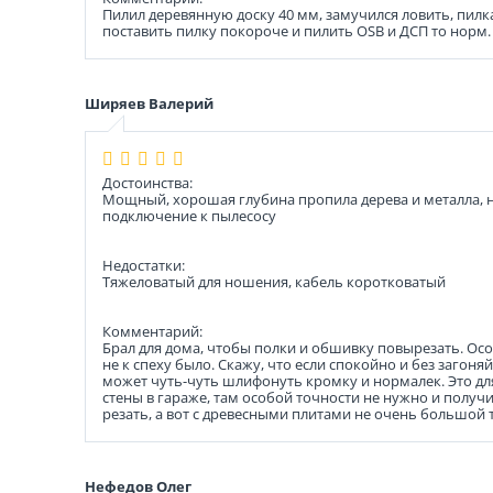
Пилил деревянную доску 40 мм, замучился ловить, пилка
поставить пилку покороче и пилить OSB и ДСП то норм.
Ширяев Валерий
Достоинства:
Мощный, хорошая глубина пропила дерева и металла, но
подключение к пылесосу
Недостатки:
Тяжеловатый для ношения, кабель коротковатый
Комментарий:
Брал для дома, чтобы полки и обшивку повырезать. Особ
не к спеху было. Скажу, что если спокойно и без загон
может чуть-чуть шлифонуть кромку и нормалек. Это дл
стены в гараже, там особой точности не нужно и получи
резать, а вот с древесными плитами не очень большой
Нефедов Олег