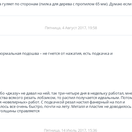
 гуляет по сторонам (пилка для дерева с пропилом 65 мм). Думаю если
Пятница, 4 Август 2017, 19:58
рмальная подошва – не гнется от нажатия, есть подкачка и
о «джазу» не давал на ней, так три-четыре дня в недельку работал, мн
яйства всякого резать лобзиком, то распил получается идеальным. Пото
я «ювелирных» работ. С подкачкой резал настил фанерный на пол и
лось все очень быстро, почти на лету. Металл и пластик не доводилось
 толщины справляется
Пятница, 14 Июль 2017, 15:36