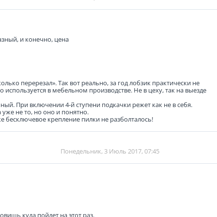
азный, и конечно, цена
колько перерезал». Так вот реально, за год лобзик практически не
то используется в мебельном производстве. Не в цеху, так на выезде
ный. При включении 4-й ступени подкачки режет как не в себя.
 уже не то, но оно и понятно.
е бесключевое крепление пилки не разболталось!
Понедельник, 3 Июль 2017, 07:45
вишь куда пойдет на этот раз.