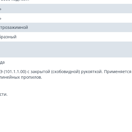
ь
ь
трозажимной
бразный
ода
(101.1.1.00) с закрытой (скобовидной) рукояткой. Применяется
линейных пропилов.
сти.