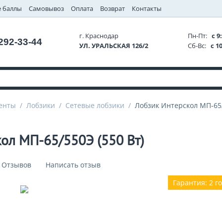
 баллы
Самовывоз
Оплата
Возврат
Контакты
г. Краснодар
Пн-Пт:
с 9:
 292-33-44
УЛ. УРАЛЬСКАЯ 126/2
Сб-Вс:
с 10
енты
/
Лобзики
/
Сетевые лобзики
/
Лобзик Интерскол МП-65/
ол МП-65/550Э (550 Вт)
 Отзывов
Написать отзыв
Гарантия: 2 г