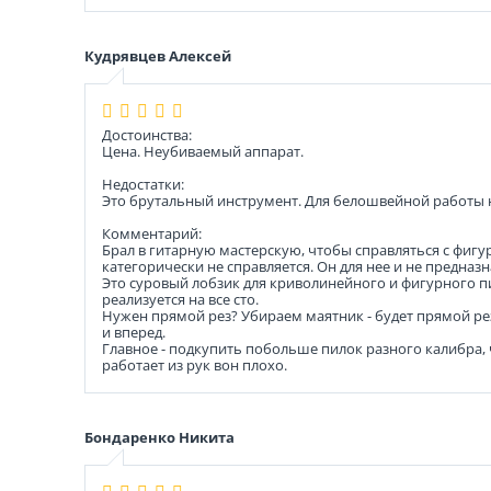
Кудрявцев Алексей
Достоинства:
Цена. Неубиваемый аппарат.
Недостатки:
Это брутальный инструмент. Для белошвейной работы 
Комментарий:
Брал в гитарную мастерскую, чтобы справляться с фигу
категорически не справляется. Он для нее и не предназн
Это суровый лобзик для криволинейного и фигурного пи
реализуется на все сто.
Нужен прямой рез? Убираем маятник - будет прямой рез.
и вперед.
Главное - подкупить побольше пилок разного калибра, 
работает из рук вон плохо.
Бондаренко Никита