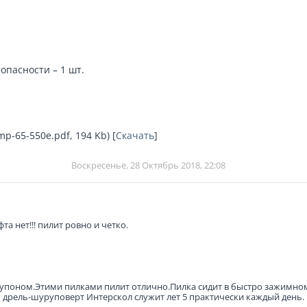
опасности – 1 шт.
p-65-550e.pdf, 194 Kb) [
Скачать
]
Воскресенье, 28 Октябрь 2018, 22:08
а нет!!! пилит ровно и четко.
 купоном.Этими пилками пилит отлично.Пилка сидит в быстро зажимно
ь дрель-шуруповерт Интерскол служит лет 5 практически каждый день.