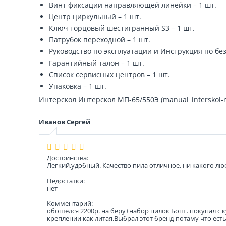
Винт фиксации направляющей линейки – 1 шт.
Центр циркульный – 1 шт.
Ключ торцовый шестигранный S3 – 1 шт.
Патрубок переходной – 1 шт.
Руководство по эксплуатации и Инструкция по без
Гарантийный талон – 1 шт.
Список сервисных центров – 1 шт.
Упаковка – 1 шт.
Интерскол Интерскол МП-65/550Э (manual_interskol-m
Иванов Сергей
Достоинства:
Легкий.удобный. Качество пила отличное. ни какого люфт
Недостатки:
нет
Комментарий:
обошелся 2200р. на беру+набор пилок Бош . покупал с
креплении как литая.Выбрал этот бренд-потаму что ест