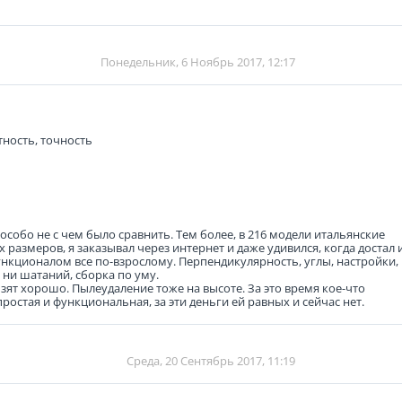
Понедельник, 6 Ноябрь 2017, 12:17
ность, точность
, особо не с чем было сравнить. Тем более, в 216 модели итальянские
размеров, я заказывал через интернет и даже удивился, когда достал 
функционалом все по-взрослому. Перпендикулярность, углы, настройки,
в ни шатаний, сборка по уму.
зят хорошо. Пылеудаление тоже на высоте. За это время кое-что
ростая и функциональная, за эти деньги ей равных и сейчас нет.
Среда, 20 Сентябрь 2017, 11:19