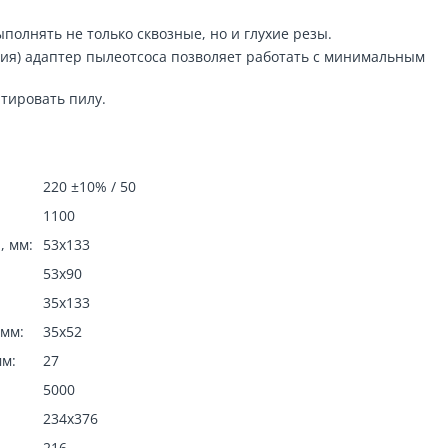
полнять не только сквозные, но и глухие резы.
я) адаптер пылеотсоса позволяет работать с минимальным
тировать пилу.
220 ±10% / 50
1100
, мм:
53х133
53x90
35x133
 мм:
35х52
мм:
27
5000
234х376
216