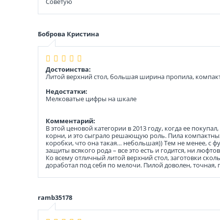
Советую
Боброва Кристина
Достоинства:
Литой верхний стол, большая ширина пропила, компакт
Недостатки:
Мелковатые цифры на шкале
Комментарий:
В этой ценовой категории в 2013 году, когда ее покупал
корни, и это сыграло решающую роль. Пила компактных 
коробки, что она такая… небольшая)) Тем не менее, с 
защиты всякого рода – все это есть и годится, ни люфто
Ко всему отличный литой верхний стол, заготовки сколь
доработал под себя по мелочи. Пилой доволен, точная, п
ramb35178