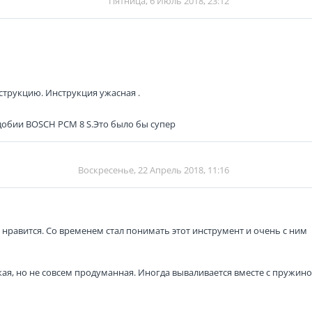
Пятница, 6 Июль 2018, 23:12
струкцию. Инструкция ужасная .
добии BOSCH PCM 8 S.Это было бы супер
Воскресенье, 22 Апрель 2018, 11:16
 нравится. Со временем стал понимать этот инструмент и очень с ним
кая, но не совсем продуманная. Иногда вываливается вместе с пружино