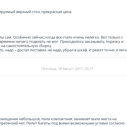
лируемый верхний стол, прекрасная цена
ы сам. Особенно сейчас, когда все стало очень нелегко. Вот только с
емени ничего поделать не мог. Приходилось заказывать порезку и
л на самостоятельную сборку.
о, надо – достал поставил, не надо, убрал в шкаф. И режет точно и легк
Пятница, 18 Август 2017, 20:21
 Помещение небольшое, пила компактная, занимает мало места на
 претензий нет. Пилит багеты под всеми возможными углами согласно