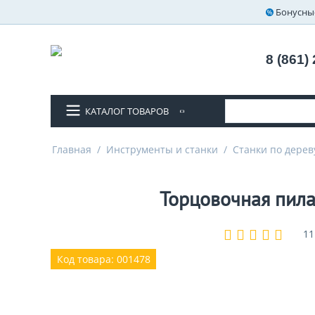
Бонусны
8 (861)
КАТАЛОГ ТОВАРОВ
Главная
/
Инструменты и станки
/
Станки по дерев
Торцовочная пил
11
Код товара: 001478