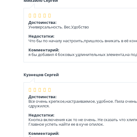
Михайло Сергей
Достоинства:
Универсальность. Вес.Удобство
Недостатки:
Что бы по началу настроить,пришлось вникать в её кон
Комментарий:
я бы добавил 4 боковых удлинительных элемента,на по
Кузнецов Сергей
Достоинства:
Все очень крепкое,настраиваемое, удобное. Пила очень
сдружился.
Недостатки:
Кнопка включения как то не очень. Не сказать что хлип
Главное успеть найти ее в куче опилок.
Комментарий: