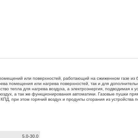
а помещений или поверхностей, работающий на сжиженном газе из 
грева помещения или нагрева поверхностей, так и для дополнительн
тво тепла для нагрева воздуха, а электроэнергия, подводимая к ус
оздух, а так же функционирования автоматики. Газовые пушки пря
КПД, при этом горячий воздух и продукты сгорания из устройства п
5,0-30,0