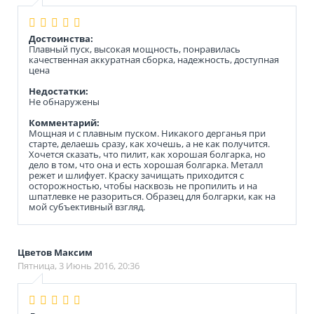
Достоинства:
Плавный пуск, высокая мощность, понравилась
качественная аккуратная сборка, надежность, доступная
цена
Недостатки:
Не обнаружены
Комментарий:
Мощная и с плавным пуском. Никакого дерганья при
старте, делаешь сразу, как хочешь, а не как получится.
Хочется сказать, что пилит, как хорошая болгарка, но
дело в том, что она и есть хорошая болгарка. Металл
режет и шлифует. Краску зачищать приходится с
осторожностью, чтобы насквозь не пропилить и на
шпатлевке не разориться. Образец для болгарки, как на
мой субъективный взгляд.
Цветов Максим
Пятница, 3 Июнь 2016, 20:36