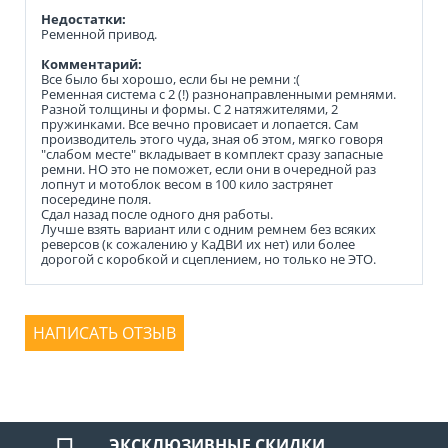
Недостатки:
Ременной привод.
Комментарий:
Все было бы хорошо, если бы не ремни :(
Ременная система с 2 (!) разнонаправленными ремнями.
Разной толщины и формы. С 2 натяжителями, 2
пружинками. Все вечно провисает и лопается. Сам
производитель этого чуда, зная об этом, мягко говоря
"слабом месте" вкладывает в комплект сразу запасные
ремни. НО это не поможет, если они в очередной раз
лопнут и мотоблок весом в 100 кило застрянет
посередине поля.
Сдал назад после одного дня работы.
Лучше взять вариант или с одним ремнем без всяких
реверсов (к сожалению у КаДВИ их нет) или более
дорогой с коробкой и сцеплением, но только не ЭТО.
НАПИСАТЬ ОТЗЫВ
ЭКСКЛЮЗИВНЫЕ СКИДКИ