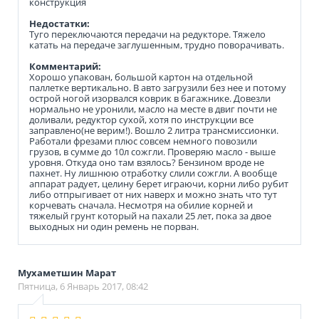
конструкция
Недостатки:
Туго переключаются передачи на редукторе. Тяжело
катать на передаче заглушенным, трудно поворачивать.
Комментарий:
Хорошо упакован, большой картон на отдельной
паллетке вертикально. В авто загрузили без нее и потому
острой ногой изорвался коврик в багажнике. Довезли
нормально не уронили, масло на месте в двиг почти не
доливали, редуктор сухой, хотя по инструкции все
заправлено(не верим!). Вошло 2 литра трансмиссионки.
Работали фрезами плюс совсем немного повозили
грузов, в сумме до 10л сожгли. Проверяю масло - выше
уровня. Откуда оно там взялось? Бензином вроде не
пахнет. Ну лишнюю отработку слили сожгли. А вообще
аппарат радует, целину берет играючи, корни либо рубит
либо отпрыгивает от них наверх и можно знать что тут
корчевать сначала. Несмотря на обилие корней и
тяжелый грунт который на пахали 25 лет, пока за двое
выходных ни один ремень не порван.
Мухаметшин Марат
Пятница, 6 Январь 2017, 08:42