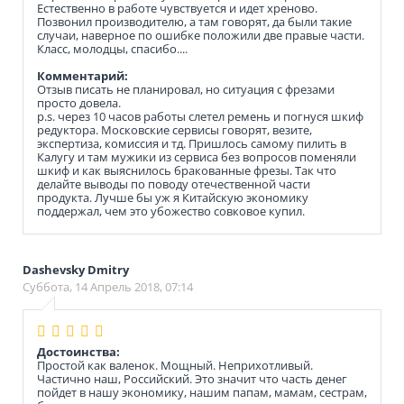
Естественно в работе чувствуется и идет хреново.
Позвонил производителю, а там говорят, да были такие
случаи, наверное по ошибке положили две правые части.
Класс, молодцы, спасибо....
Комментарий:
Отзыв писать не планировал, но ситуация с фрезами
просто довела.
p.s. через 10 часов работы слетел ремень и погнуся шкиф
редуктора. Московские сервисы говорят, везите,
экспертиза, комиссия и тд. Пришлось самому пилить в
Калугу и там мужики из сервиса без вопросов поменяли
шкиф и как выяснилось бракованные фрезы. Так что
делайте выводы по поводу отечественной части
продукта. Лучше бы уж я Китайскую экономику
поддержал, чем это убожество совковое купил.
Dashevsky Dmitry
Суббота, 14 Апрель 2018, 07:14
Достоинства:
Простой как валенок. Мощный. Неприхотливый.
Частично наш, Российский. Это значит что часть денег
пойдет в нашу экономику, нашим папам, мамам, сестрам,