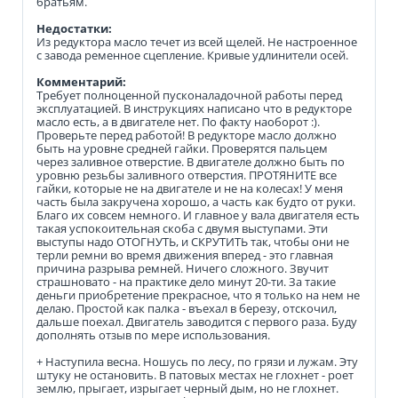
братьям.
Недостатки:
Из редуктора масло течет из всей щелей. Не настроенное
с завода ременное сцепление. Кривые удлинители осей.
Комментарий:
Требует полноценной пусконаладочной работы перед
эксплуатацией. В инструкциях написано что в редукторе
масло есть, а в двигателе нет. По факту наоборот :).
Проверьте перед работой! В редукторе масло должно
быть на уровне средней гайки. Проверятся пальцем
через заливное отверстие. В двигателе должно быть по
уровню резьбы заливного отверстия. ПРОТЯНИТЕ все
гайки, которые не на двигателе и не на колесах! У меня
часть была закручена хорошо, а часть как будто от руки.
Благо их совсем немного. И главное у вала двигателя есть
такая успокоительная скоба с двумя выступами. Эти
выступы надо ОТОГНУТЬ, и СКРУТИТЬ так, чтобы они не
терли ремни во время движения вперед - это главная
причина разрыва ремней. Ничего сложного. Звучит
страшновато - на практике дело минут 20-ти. За такие
деньги приобретение прекрасное, что я только на нем не
делаю. Простой как палка - въехал в березу, отскочил,
дальше поехал. Двигатель заводится с первого раза. Буду
дополнять отзыв по мере использования.
+ Наступила весна. Ношусь по лесу, по грязи и лужам. Эту
штуку не остановить. В патовых местах не глохнет - роет
землю, прыгает, изрыгает черный дым, но не глохнет.