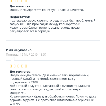
Достоинства:
мощьность,простота конструкции.цена качество.
Недостатки:
подтекаело масло с цепного редуктора, был проблемный
запуск небыло прокладки между карбюратор и
колектором.Слетал ремень заднего хода после
регулировок все в порядке.
Имя не указано
Пятница, 15 Май 2015, 18:57
Достоинства:
Надежный двигатель. Да и именно так - нормальный,
честный Китай, а не Honda с ценником как у
подержанной 2108.
Добротный редуктор, сделанный в лучших традициях
советского производства, дающий нормальную
мощность.
Кованные ножи фрез для обработки почвы. Приятно даже
держать в руках - не противная штамповка, а серьезные
штуки.