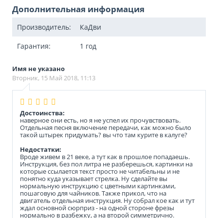
Дополнительная информация
Производитель:
КаДви
Гарантия:
1 год
Имя не указано
Вторник, 15 Май 2018, 11:13
Достоинства:
наверное они есть, но я не успел их прочувствовать.
Отдельная песня включение передачи, как можно было
такой штырек придумать? вы что там курите в калуге?
Недостатки:
Вроде живем в 21 веке, а тут как в прошлое попадаешь.
Инструкция, без пол литра не разберешься, картинки на
которые ссылается текст просто не читабельны и не
понятно куда указывает стрелка. Ну сделайте вы
нормальную инструкцию с цветными картинками,
пошаговую для чайников. Также прикол, что на
двигатель отдельная инструкция. Ну собрал кое как и тут
ждал основной сюрприз - на одной стороне фрезы
нормально в разбежку, а на второй симметрично.