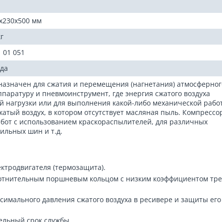
x230x500 мм
кг
1 01 051
ода
азначен для сжатия и перемещения (нагнетания) атмосферног
паратуру и пневмоинструмент, где энергия сжатого воздуха
ой нагрузки или для выполнения какой-либо механической рабо
тый воздух, в котором отсутствует масляная пыль. Компрессо
абот с использованием краскораспылителей, для различных
ильных шин и т.д.
ктродвигателя (термозащита).
отнительным поршневым кольцом с низким коэффициентом тр
имального давления сжатого воздуха в ресивере и защиты его
ельный срок службы.