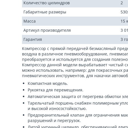
Количество цилиндров
2
Габаритные размеры
530
Масса
15 
Артикул производителя
3 0
Гарантия
3 г
Компрессор с прямой передачей безмасляный предн
воздуха в различное пневмооборудование, пневмоап
преобразуется и используется для создания полезн
Компрессор данной модели вырабатывает чистый сжа
можно использовать, например: для покрасочных р
пневматических инструментов, для накачки автомоб
Компактная модель.
Рукоятка для перемещения.
Автоматическая защита от перегрева обмотки эле
Тарельчатый поршень снабжен полимерным упл
и высокой износостойкостью.
Предохранительный клапан для ограничения макс
разрушений и перегрузок.
Литой чугунный цилиндр, обеспечивающий длит