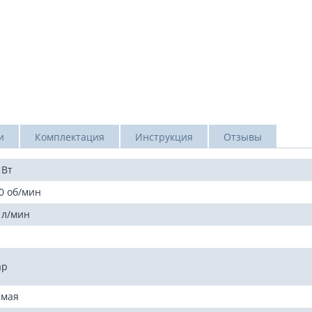
и
Комплектация
Инструкция
Отзывы
 Вт
0 об/мин
 л/мин
ар
ямая