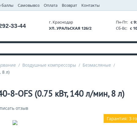
 баллы
Самовывоз
Оплата
Возврат
Контакты
г. Краснодар
Пн-Пт:
с 9:
 292-33-44
УЛ. УРАЛЬСКАЯ 126/2
Сб-Вс:
с 10
дование
/
Воздушные компрессоры
/
Безмасляные
/
 8 л)
-8-OFS (0.75 кВт, 140 л/мин, 8 л)
писать отзыв
Гарантия: 3 г