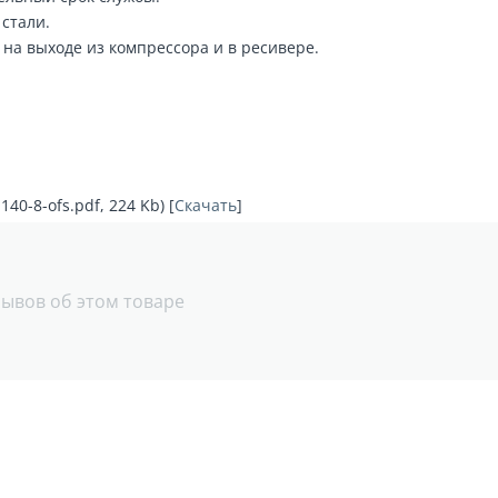
стали.
на выходе из компрессора и в ресивере.
40-8-ofs.pdf, 224 Kb) [
Скачать
]
зывов об этом товаре