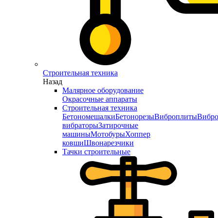
Строительная техника
Назад
Малярное оборудование
Окрасочные аппараты
Строительная техника
Бетономешалки
Бетонорезы
Виброплиты
Вибро
вибраторы
Затирочные
машины
Мотобуры
Хоппер
ковши
Швонарезчики
Тачки строительные