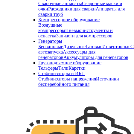
Сварочные аппараты
Сварочные маски и
очки
Расходники для сварки
Аппараты для
сварки труб
Компрессорное оборудование
Воздушные
компрессоры
Пневмоинструменты и
оснастка
Запчасти для компрессоров
Генераторы
Бензиновые
Дизельные
Газовые
Инверторные
С
автозапуска
Аксессуары для
генераторов
Аккумуляторы для генераторов
Грузоподъемное оборудование
Тельферы
Тали
Каретки
Стабилизаторы и ИБП
Стабилизаторы напряжения
Источники
бесперебойного питания