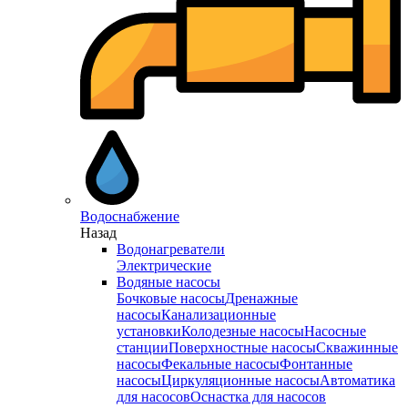
Водоснабжение
Назад
Водонагреватели
Электрические
Водяные насосы
Бочковые насосы
Дренажные
насосы
Канализационные
установки
Колодезные насосы
Насосные
станции
Поверхностные насосы
Скважинные
насосы
Фекальные насосы
Фонтанные
насосы
Циркуляционные насосы
Автоматика
для насосов
Оснастка для насосов