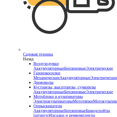
Садовая техника
Назад
Воздуходувки
Аккумуляторные
Бензиновые
Электрические
Газонокосилки
Механические
Аккумуляторные
Электрически
Дровоколы
Кусторезы, высоторезы, сучкорезы
Аккумуляторные
Бензиновые
Электрические
Мотоблоки и культиваторы
Электрокультиваторы
Мототяпки
Мотокультив
Опрыскиватели
Аккумуляторные
Бензиновые
Брандспойты
(штанги)
Насадки и ремкомплекты