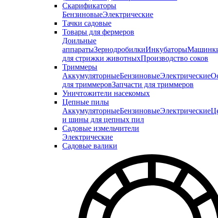
Скарификаторы
Бензиновые
Электрические
Тачки садовые
Товары для фермеров
Доильные
аппараты
Зернодробилки
Инкубаторы
Машинк
для стрижки животных
Производство соков
Триммеры
Аккумуляторные
Бензиновые
Электрические
О
для триммеров
Запчасти для триммеров
Уничтожители насекомых
Цепные пилы
Аккумуляторные
Бензиновые
Электрические
Ц
и шины для цепных пил
Садовые измельчители
Электрические
Садовые валики