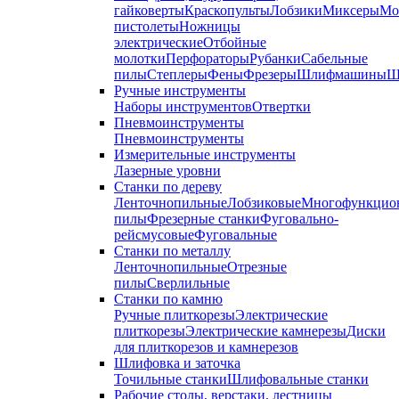
гайковерты
Краскопульты
Лобзики
Миксеры
Мо
пистолеты
Ножницы
электрические
Отбойные
молотки
Перфораторы
Рубанки
Сабельные
пилы
Степлеры
Фены
Фрезеры
Шлифмашины
Ш
Ручные инструменты
Наборы инструментов
Отвертки
Пневмоинструменты
Пневмоинструменты
Измерительные инструменты
Лазерные уровни
Станки по дереву
Ленточнопильные
Лобзиковые
Многофункцио
пилы
Фрезерные станки
Фуговально-
рейсмусовые
Фуговальные
Станки по металлу
Ленточнопильные
Отрезные
пилы
Сверлильные
Станки по камню
Ручные плиткорезы
Электрические
плиткорезы
Электрические камнерезы
Диски
для плиткорезов и камнерезов
Шлифовка и заточка
Точильные станки
Шлифовальные станки
Рабочие столы, верстаки, лестницы