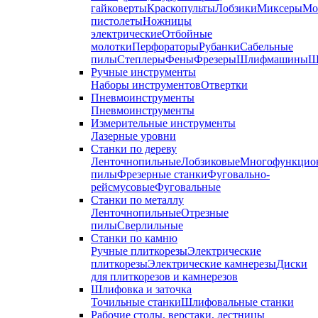
гайковерты
Краскопульты
Лобзики
Миксеры
Мо
пистолеты
Ножницы
электрические
Отбойные
молотки
Перфораторы
Рубанки
Сабельные
пилы
Степлеры
Фены
Фрезеры
Шлифмашины
Ш
Ручные инструменты
Наборы инструментов
Отвертки
Пневмоинструменты
Пневмоинструменты
Измерительные инструменты
Лазерные уровни
Станки по дереву
Ленточнопильные
Лобзиковые
Многофункцио
пилы
Фрезерные станки
Фуговально-
рейсмусовые
Фуговальные
Станки по металлу
Ленточнопильные
Отрезные
пилы
Сверлильные
Станки по камню
Ручные плиткорезы
Электрические
плиткорезы
Электрические камнерезы
Диски
для плиткорезов и камнерезов
Шлифовка и заточка
Точильные станки
Шлифовальные станки
Рабочие столы, верстаки, лестницы