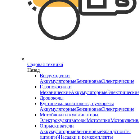
Садовая техника
Назад
Воздуходувки
Аккумуляторные
Бензиновые
Электрические
Газонокосилки
Механические
Аккумуляторные
Электрически
Дровоколы
Кусторезы, высоторезы, сучкорезы
Аккумуляторные
Бензиновые
Электрические
Мотоблоки и культиваторы
Электрокультиваторы
Мототяпки
Мотокультив
Опрыскиватели
Аккумуляторные
Бензиновые
Брандспойты
(штанги)
Насадки и ремкомплекты