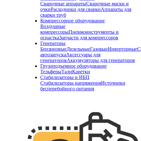
Сварочные аппараты
Сварочные маски и
очки
Расходники для сварки
Аппараты для
сварки труб
Компрессорное оборудование
Воздушные
компрессоры
Пневмоинструменты и
оснастка
Запчасти для компрессоров
Генераторы
Бензиновые
Дизельные
Газовые
Инверторные
С
автозапуска
Аксессуары для
генераторов
Аккумуляторы для генераторов
Грузоподъемное оборудование
Тельферы
Тали
Каретки
Стабилизаторы и ИБП
Стабилизаторы напряжения
Источники
бесперебойного питания