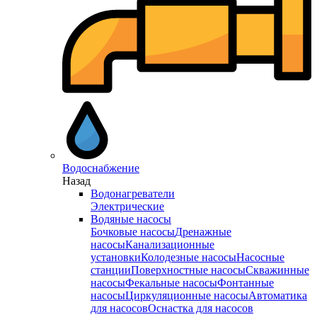
Водоснабжение
Назад
Водонагреватели
Электрические
Водяные насосы
Бочковые насосы
Дренажные
насосы
Канализационные
установки
Колодезные насосы
Насосные
станции
Поверхностные насосы
Скважинные
насосы
Фекальные насосы
Фонтанные
насосы
Циркуляционные насосы
Автоматика
для насосов
Оснастка для насосов