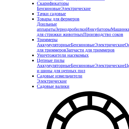
Скарификаторы
Бензиновые
Электрические
Тачки садовые
Товары для фермеров
Доильные
аппараты
Зернодробилки
Инкубаторы
Машинк
для стрижки животных
Производство соков
Триммеры
Аккумуляторные
Бензиновые
Электрические
О
для триммеров
Запчасти для триммеров
Уничтожители насекомых
Цепные пилы
Аккумуляторные
Бензиновые
Электрические
Ц
и шины для цепных пил
Садовые измельчители
Электрические
Садовые валики