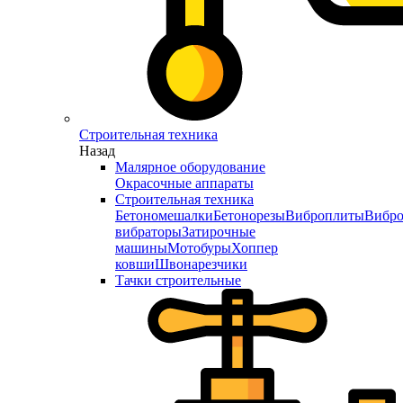
Строительная техника
Назад
Малярное оборудование
Окрасочные аппараты
Строительная техника
Бетономешалки
Бетонорезы
Виброплиты
Вибро
вибраторы
Затирочные
машины
Мотобуры
Хоппер
ковши
Швонарезчики
Тачки строительные