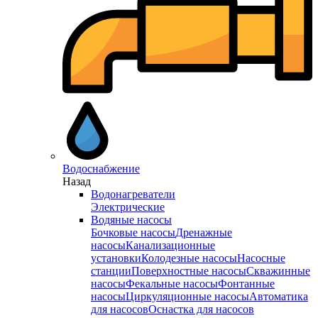
Водоснабжение
Назад
Водонагреватели
Электрические
Водяные насосы
Бочковые насосы
Дренажные
насосы
Канализационные
установки
Колодезные насосы
Насосные
станции
Поверхностные насосы
Скважинные
насосы
Фекальные насосы
Фонтанные
насосы
Циркуляционные насосы
Автоматика
для насосов
Оснастка для насосов