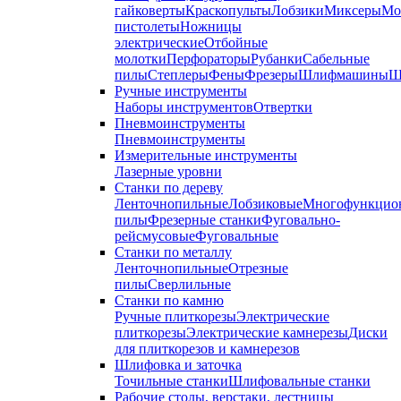
гайковерты
Краскопульты
Лобзики
Миксеры
Мо
пистолеты
Ножницы
электрические
Отбойные
молотки
Перфораторы
Рубанки
Сабельные
пилы
Степлеры
Фены
Фрезеры
Шлифмашины
Ш
Ручные инструменты
Наборы инструментов
Отвертки
Пневмоинструменты
Пневмоинструменты
Измерительные инструменты
Лазерные уровни
Станки по дереву
Ленточнопильные
Лобзиковые
Многофункцио
пилы
Фрезерные станки
Фуговально-
рейсмусовые
Фуговальные
Станки по металлу
Ленточнопильные
Отрезные
пилы
Сверлильные
Станки по камню
Ручные плиткорезы
Электрические
плиткорезы
Электрические камнерезы
Диски
для плиткорезов и камнерезов
Шлифовка и заточка
Точильные станки
Шлифовальные станки
Рабочие столы, верстаки, лестницы