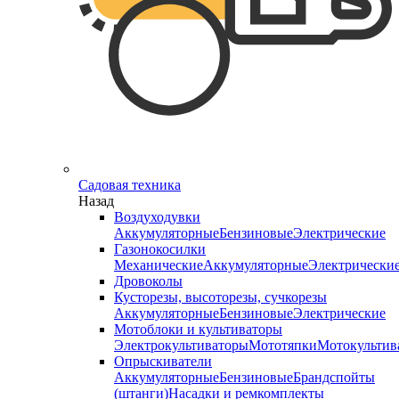
Садовая техника
Назад
Воздуходувки
Аккумуляторные
Бензиновые
Электрические
Газонокосилки
Механические
Аккумуляторные
Электрически
Дровоколы
Кусторезы, высоторезы, сучкорезы
Аккумуляторные
Бензиновые
Электрические
Мотоблоки и культиваторы
Электрокультиваторы
Мототяпки
Мотокультив
Опрыскиватели
Аккумуляторные
Бензиновые
Брандспойты
(штанги)
Насадки и ремкомплекты