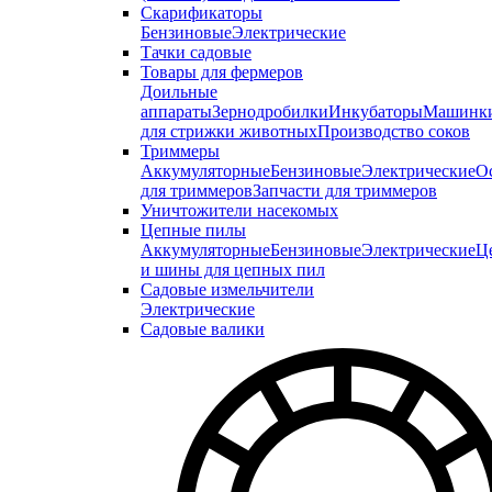
Скарификаторы
Бензиновые
Электрические
Тачки садовые
Товары для фермеров
Доильные
аппараты
Зернодробилки
Инкубаторы
Машинк
для стрижки животных
Производство соков
Триммеры
Аккумуляторные
Бензиновые
Электрические
О
для триммеров
Запчасти для триммеров
Уничтожители насекомых
Цепные пилы
Аккумуляторные
Бензиновые
Электрические
Ц
и шины для цепных пил
Садовые измельчители
Электрические
Садовые валики