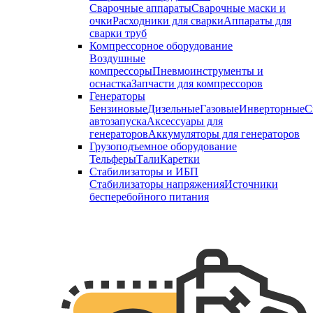
Сварочные аппараты
Сварочные маски и
очки
Расходники для сварки
Аппараты для
сварки труб
Компрессорное оборудование
Воздушные
компрессоры
Пневмоинструменты и
оснастка
Запчасти для компрессоров
Генераторы
Бензиновые
Дизельные
Газовые
Инверторные
С
автозапуска
Аксессуары для
генераторов
Аккумуляторы для генераторов
Грузоподъемное оборудование
Тельферы
Тали
Каретки
Стабилизаторы и ИБП
Стабилизаторы напряжения
Источники
бесперебойного питания