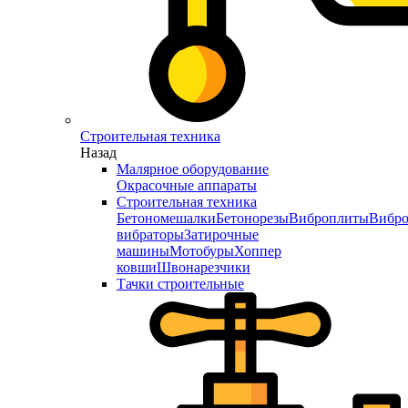
Строительная техника
Назад
Малярное оборудование
Окрасочные аппараты
Строительная техника
Бетономешалки
Бетонорезы
Виброплиты
Вибро
вибраторы
Затирочные
машины
Мотобуры
Хоппер
ковши
Швонарезчики
Тачки строительные