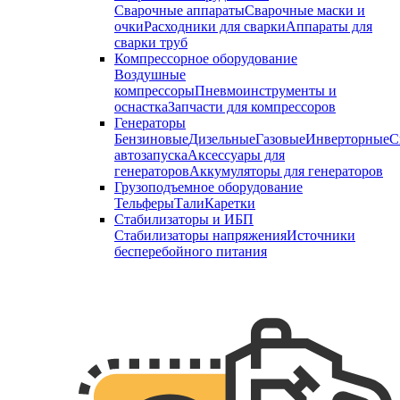
Сварочные аппараты
Сварочные маски и
очки
Расходники для сварки
Аппараты для
сварки труб
Компрессорное оборудование
Воздушные
компрессоры
Пневмоинструменты и
оснастка
Запчасти для компрессоров
Генераторы
Бензиновые
Дизельные
Газовые
Инверторные
С
автозапуска
Аксессуары для
генераторов
Аккумуляторы для генераторов
Грузоподъемное оборудование
Тельферы
Тали
Каретки
Стабилизаторы и ИБП
Стабилизаторы напряжения
Источники
бесперебойного питания