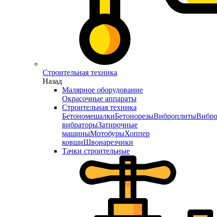
Строительная техника
Назад
Малярное оборудование
Окрасочные аппараты
Строительная техника
Бетономешалки
Бетонорезы
Виброплиты
Вибро
вибраторы
Затирочные
машины
Мотобуры
Хоппер
ковши
Швонарезчики
Тачки строительные