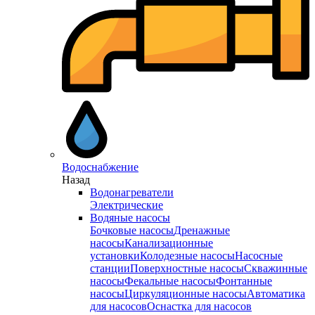
Водоснабжение
Назад
Водонагреватели
Электрические
Водяные насосы
Бочковые насосы
Дренажные
насосы
Канализационные
установки
Колодезные насосы
Насосные
станции
Поверхностные насосы
Скважинные
насосы
Фекальные насосы
Фонтанные
насосы
Циркуляционные насосы
Автоматика
для насосов
Оснастка для насосов