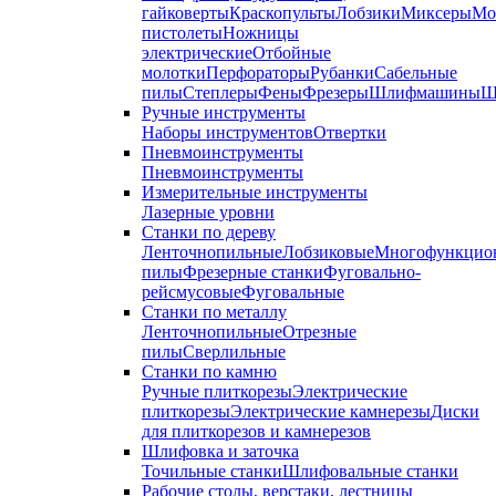
гайковерты
Краскопульты
Лобзики
Миксеры
Мо
пистолеты
Ножницы
электрические
Отбойные
молотки
Перфораторы
Рубанки
Сабельные
пилы
Степлеры
Фены
Фрезеры
Шлифмашины
Ш
Ручные инструменты
Наборы инструментов
Отвертки
Пневмоинструменты
Пневмоинструменты
Измерительные инструменты
Лазерные уровни
Станки по дереву
Ленточнопильные
Лобзиковые
Многофункцио
пилы
Фрезерные станки
Фуговально-
рейсмусовые
Фуговальные
Станки по металлу
Ленточнопильные
Отрезные
пилы
Сверлильные
Станки по камню
Ручные плиткорезы
Электрические
плиткорезы
Электрические камнерезы
Диски
для плиткорезов и камнерезов
Шлифовка и заточка
Точильные станки
Шлифовальные станки
Рабочие столы, верстаки, лестницы