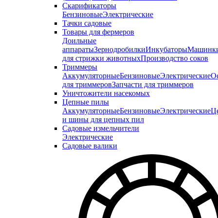
Скарификаторы
Бензиновые
Электрические
Тачки садовые
Товары для фермеров
Доильные
аппараты
Зернодробилки
Инкубаторы
Машинк
для стрижки животных
Производство соков
Триммеры
Аккумуляторные
Бензиновые
Электрические
О
для триммеров
Запчасти для триммеров
Уничтожители насекомых
Цепные пилы
Аккумуляторные
Бензиновые
Электрические
Ц
и шины для цепных пил
Садовые измельчители
Электрические
Садовые валики