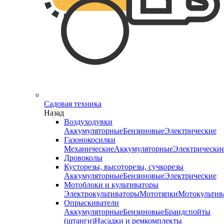
Садовая техника
Назад
Воздуходувки
Аккумуляторные
Бензиновые
Электрические
Газонокосилки
Механические
Аккумуляторные
Электрически
Дровоколы
Кусторезы, высоторезы, сучкорезы
Аккумуляторные
Бензиновые
Электрические
Мотоблоки и культиваторы
Электрокультиваторы
Мототяпки
Мотокультив
Опрыскиватели
Аккумуляторные
Бензиновые
Брандспойты
(штанги)
Насадки и ремкомплекты