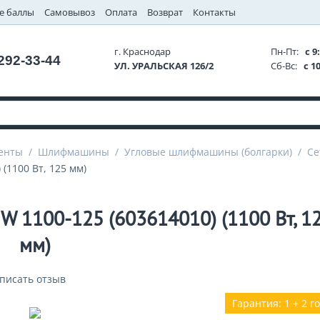
е баллы
Самовывоз
Оплата
Возврат
Контакты
г. Краснодар
Пн-Пт:
с 9:
 292-33-44
УЛ. УРАЛЬСКАЯ 126/2
Сб-Вс:
с 10
енты
/
Шлифмашины
/
Угловые шлифмашины (болгарки)
/
Се
(1100 Вт, 125 мм)
 1100-125 (603614010) (1100 Вт, 1
мм)
писать отзыв
Гарантия: 1 + 2 г