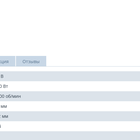
кция
Отзывы
 В
0 Вт
00 об/мин
 мм
2 мм
4