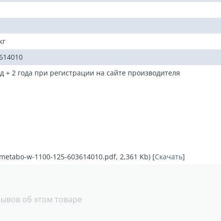
кг
614010
од + 2 года при регистрации на сайте производителя
etabo-w-1100-125-603614010.pdf, 2,361 Kb) [
Скачать
]
зывов об этом товаре