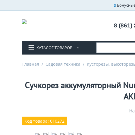
Бонусные
8 (861)
КАТАЛОГ ТОВАРОВ
Главная
/
Садовая техника
/
Кусторезы, высоторез
Сучкорез аккумуляторный Numb
АКБ
На
Код товара: 010272