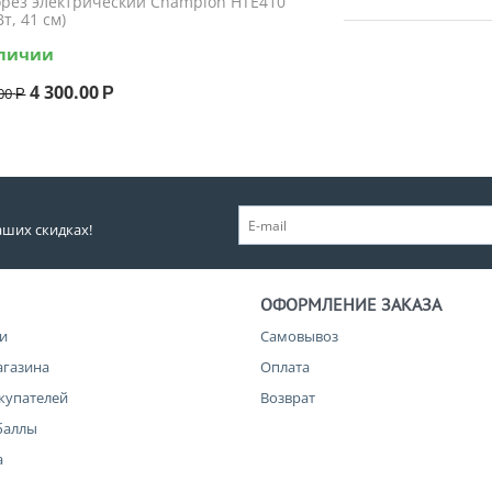
орез электрический Champion HTE410
Вт, 41 см)
аличии
4 300.00
00
Р
Р
аших скидках!
ОФОРМЛЕНИЕ ЗАКАЗА
и
Самовывоз
агазина
Оплата
купателей
Возврат
баллы
а