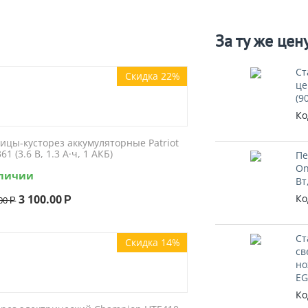
За ту же цен
Ст
Скидка 22%
це
(9
Ко
ицы-кусторез аккумуляторные Patriot
61 (3.6 В, 1.3 А·ч, 1 АКБ)
Пе
On
аличии
Вт
3 100.00
Ко
00
Р
Р
Ст
Скидка 14%
св
но
EG
Ко