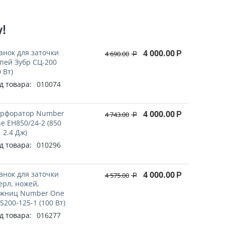
у!
анок для заточки
4 000.00
4 690.00
Р
Р
пей Зубр СЦ-200
0 Вт)
д товара:
010074
рфоратор Number
4 000.00
4 743.00
Р
Р
e EH850/24-2 (850
, 2.4 Дж)
д товара:
010296
анок для заточки
4 000.00
4 575.00
Р
Р
ерл, ножей,
жниц Number One
S200-125-1 (100 Вт)
д товара:
016277