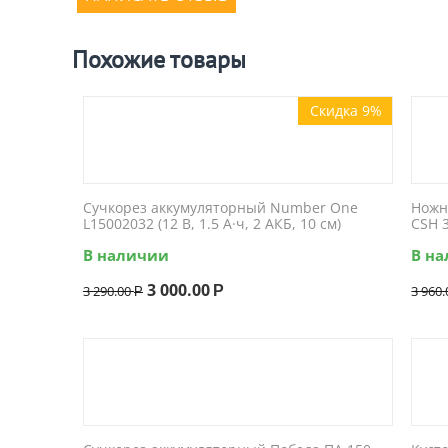
Похожие товары
Скидка 9%
Сучкорез аккумуляторный Number One
Ножн
L15002032 (12 В, 1.5 А·ч, 2 АКБ, 10 см)
CSH 3
В наличии
В н
3 000.00
3 290.00
Р
3 960.
Р