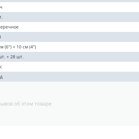
·ч
т.
еречное
В
м (6") + 10 см (4")
шт. + 28 шт.
с
од
зывов об этом товаре