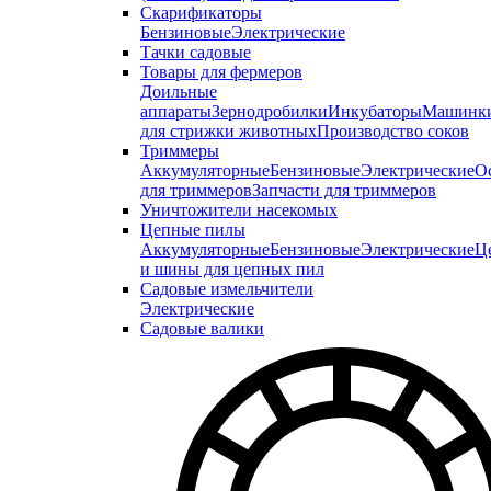
Скарификаторы
Бензиновые
Электрические
Тачки садовые
Товары для фермеров
Доильные
аппараты
Зернодробилки
Инкубаторы
Машинк
для стрижки животных
Производство соков
Триммеры
Аккумуляторные
Бензиновые
Электрические
О
для триммеров
Запчасти для триммеров
Уничтожители насекомых
Цепные пилы
Аккумуляторные
Бензиновые
Электрические
Ц
и шины для цепных пил
Садовые измельчители
Электрические
Садовые валики