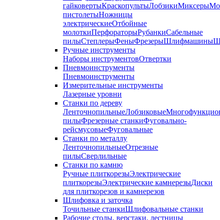
гайковерты
Краскопульты
Лобзики
Миксеры
Мо
пистолеты
Ножницы
электрические
Отбойные
молотки
Перфораторы
Рубанки
Сабельные
пилы
Степлеры
Фены
Фрезеры
Шлифмашины
Ш
Ручные инструменты
Наборы инструментов
Отвертки
Пневмоинструменты
Пневмоинструменты
Измерительные инструменты
Лазерные уровни
Станки по дереву
Ленточнопильные
Лобзиковые
Многофункцио
пилы
Фрезерные станки
Фуговально-
рейсмусовые
Фуговальные
Станки по металлу
Ленточнопильные
Отрезные
пилы
Сверлильные
Станки по камню
Ручные плиткорезы
Электрические
плиткорезы
Электрические камнерезы
Диски
для плиткорезов и камнерезов
Шлифовка и заточка
Точильные станки
Шлифовальные станки
Рабочие столы, верстаки, лестницы