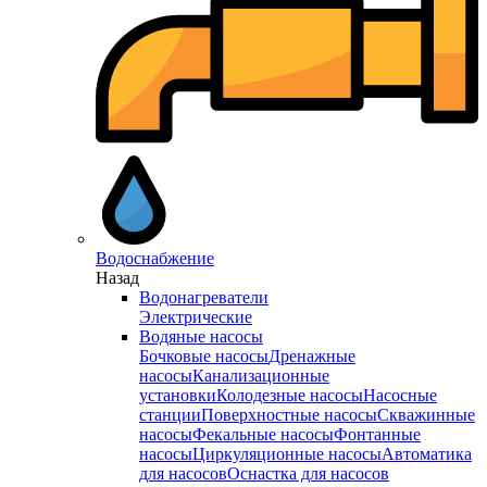
Водоснабжение
Назад
Водонагреватели
Электрические
Водяные насосы
Бочковые насосы
Дренажные
насосы
Канализационные
установки
Колодезные насосы
Насосные
станции
Поверхностные насосы
Скважинные
насосы
Фекальные насосы
Фонтанные
насосы
Циркуляционные насосы
Автоматика
для насосов
Оснастка для насосов