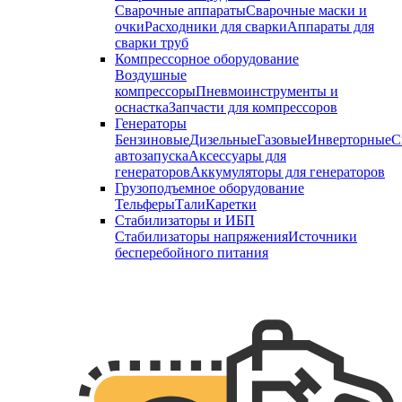
Сварочные аппараты
Сварочные маски и
очки
Расходники для сварки
Аппараты для
сварки труб
Компрессорное оборудование
Воздушные
компрессоры
Пневмоинструменты и
оснастка
Запчасти для компрессоров
Генераторы
Бензиновые
Дизельные
Газовые
Инверторные
С
автозапуска
Аксессуары для
генераторов
Аккумуляторы для генераторов
Грузоподъемное оборудование
Тельферы
Тали
Каретки
Стабилизаторы и ИБП
Стабилизаторы напряжения
Источники
бесперебойного питания