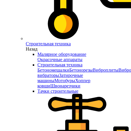
Строительная техника
Назад
Малярное оборудование
Окрасочные аппараты
Строительная техника
Бетономешалки
Бетонорезы
Виброплиты
Вибро
вибраторы
Затирочные
машины
Мотобуры
Хоппер
ковши
Швонарезчики
Тачки строительные