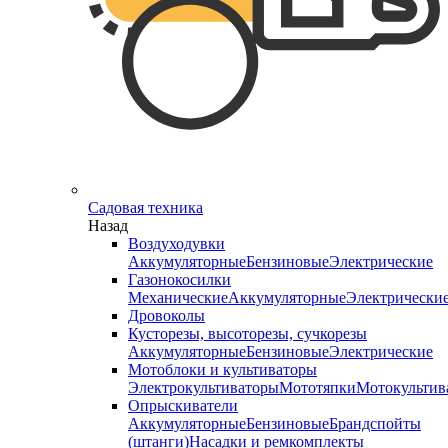
Садовая техника
Назад
Воздуходувки
Аккумуляторные
Бензиновые
Электрические
Газонокосилки
Механические
Аккумуляторные
Электрически
Дровоколы
Кусторезы, высоторезы, сучкорезы
Аккумуляторные
Бензиновые
Электрические
Мотоблоки и культиваторы
Электрокультиваторы
Мототяпки
Мотокультив
Опрыскиватели
Аккумуляторные
Бензиновые
Брандспойты
(штанги)
Насадки и ремкомплекты