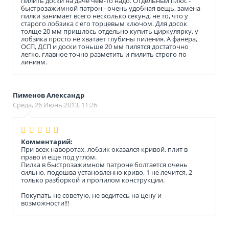
пилить доски на даче чем-то надо. Отдельный плюс -
быстрозажимной патрон - очень удобная вещь, замена
пилки занимает всего несколько секунд, не то, что у
старого лобзика с его торцевым ключом. Для досок
толще 20 мм пришлось отдельно купить циркулярку, у
лобзика просто не хватает глубины пиления. А фанера,
ОСП, ДСП и доски тоньше 20 мм пилятся достаточно
легко, главное точно разметить и пилить строго по
линиям.
Пименов Александр
Среда, 26 Июнь 2013, 11:26
Комментарий:
При всех наворотах, лобзик оказался кривой, плит в
право и еще под углом.
Пилка в быстрозажимном патроне болтается очень
сильно, подошва установленно криво, 1 не лечится, 2
только разборкой и пропилом конструкции.
Покупать не советую, не ведитесь на цену и
возможности!!!