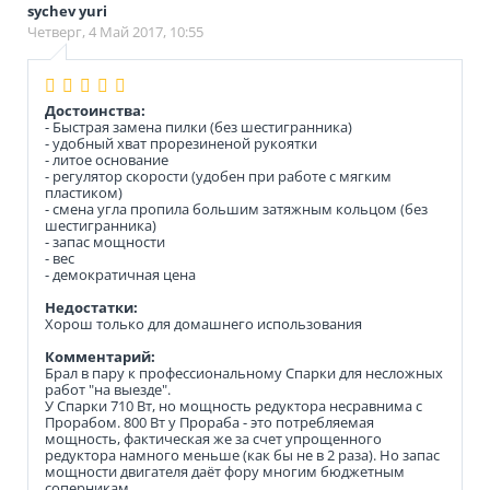
sychev yuri
Четверг, 4 Май 2017, 10:55
Достоинства:
- Быстрая замена пилки (без шестигранника)
- удобный хват прорезиненой рукоятки
- литое основание
- регулятор скорости (удобен при работе с мягким
пластиком)
- смена угла пропила большим затяжным кольцом (без
шестигранника)
- запас мощности
- вес
- демократичная цена
Недостатки:
Хорош только для домашнего использования
Комментарий:
Брал в пару к профессиональному Спарки для несложных
работ "на выезде".
У Спарки 710 Вт, но мощность редуктора несравнима с
Прорабом. 800 Вт у Прораба - это потребляемая
мощность, фактическая же за счет упрощенного
редуктора намного меньше (как бы не в 2 раза). Но запас
мощности двигателя даёт фору многим бюджетным
соперникам.