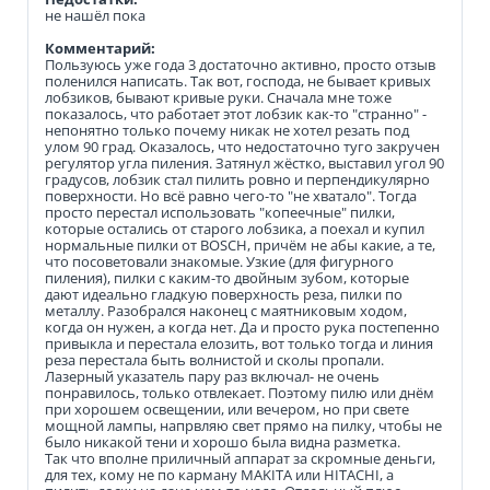
не нашёл пока
Комментарий:
Пользуюсь уже года 3 достаточно активно, просто отзыв
поленился написать. Так вот, господа, не бывает кривых
лобзиков, бывают кривые руки. Сначала мне тоже
показалось, что работает этот лобзик как-то "странно" -
непонятно только почему никак не хотел резать под
улом 90 град. Оказалось, что недостаточно туго закручен
регулятор угла пиления. Затянул жёстко, выставил угол 90
градусов, лобзик стал пилить ровно и перпендикулярно
поверхности. Но всё равно чего-то "не хватало". Тогда
просто перестал использовать "копеечные" пилки,
которые остались от старого лобзика, а поехал и купил
нормальные пилки от BOSCH, причём не абы какие, а те,
что посоветовали знакомые. Узкие (для фигурного
пиления), пилки с каким-то двойным зубом, которые
дают идеально гладкую поверхность реза, пилки по
металлу. Разобрался наконец с маятниковым ходом,
когда он нужен, а когда нет. Да и просто рука постепенно
привыкла и перестала елозить, вот только тогда и линия
реза перестала быть волнистой и сколы пропали.
Лазерный указатель пару раз включал- не очень
понравилось, только отвлекает. Поэтому пилю или днём
при хорошем освещении, или вечером, но при свете
мощной лампы, напрвляю свет прямо на пилку, чтобы не
было никакой тени и хорошо была видна разметка.
Так что вполне приличный аппарат за скромные деньги,
для тех, кому не по карману MAKITA или HITACHI, а