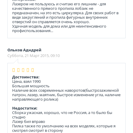
Лазером не пользуюсь и считаю его лишним - для
качественного прямого пропила лобзик не
предназначен, на это есть циркулярка. Для своих работ в
виде закруглений и пропила фигурных внутренних
отверстий он справляется очень хорошо.
Удачная модель для дома или для неинтенсивного
профиспользования...
Ольков Адндрей
Суббота, 21 Март 2015, 09:10
Достоинства:
Цена, взял 1990
Большая мощность
Наличие всех современных наворотов(быстрозажимной
патрон, лазер, маятник, быстрое изменение угла, наличие
направляющего ролика)
Недостатки:
Сборка ужасная, хорошо, что не Россия, а то было бы
стыдно
Лазер бил вправо
Пилка также по умолчанию на всех моделях, которые я
смотрел смотрит в сторону