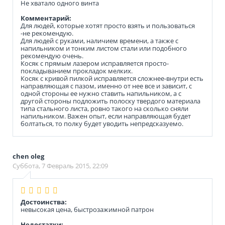
Не хватало одного винта
Комментарий:
Для людей, которые хотят просто взять и пользоваться
-не рекомендую.
Для людей с руками, наличием времени, а также с
напильником и тонким листом стали или подобного
рекомендую очень.
Косяк с прямым лазером исправляется просто-
покладыванием прокладок мелких.
Косяк с кривой пилкой исправляется сложнее-внутри есть
направляющая с пазом, именно от нее все и зависит, с
одной стороны ее нужно ставить напильником, а с
другой стороны подложить полоску твердого материала
типа стального листа, ровно такого на сколько сняли
напильником. Важен опыт, если направляющая будет
болтаться, то полку будет уводить непредсказуемо.
chen oleg
Суббота, 7 Февраль 2015, 22:09
Достоинства:
невысокая цена, быстрозажимной патрон
Недостатки: