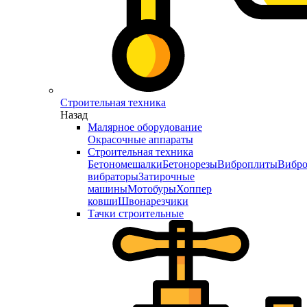
Строительная техника
Назад
Малярное оборудование
Окрасочные аппараты
Строительная техника
Бетономешалки
Бетонорезы
Виброплиты
Вибро
вибраторы
Затирочные
машины
Мотобуры
Хоппер
ковши
Швонарезчики
Тачки строительные