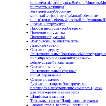
гайковерты
Краскопульты
Лобзики
Миксеры
Мо
пистолеты
Ножницы
электрические
Отбойные
молотки
Перфораторы
Рубанки
Сабельные
пилы
Степлеры
Фены
Фрезеры
Шлифмашины
Ш
Ручные инструменты
Наборы инструментов
Отвертки
Пневмоинструменты
Пневмоинструменты
Измерительные инструменты
Лазерные уровни
Станки по дереву
Ленточнопильные
Лобзиковые
Многофункцио
пилы
Фрезерные станки
Фуговально-
рейсмусовые
Фуговальные
Станки по металлу
Ленточнопильные
Отрезные
пилы
Сверлильные
Станки по камню
Ручные плиткорезы
Электрические
плиткорезы
Электрические камнерезы
Диски
для плиткорезов и камнерезов
Шлифовка и заточка
Точильные станки
Шлифовальные станки
Рабочие столы, верстаки, лестницы