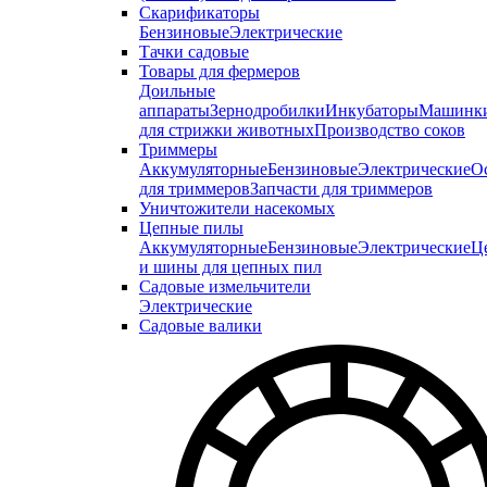
Скарификаторы
Бензиновые
Электрические
Тачки садовые
Товары для фермеров
Доильные
аппараты
Зернодробилки
Инкубаторы
Машинк
для стрижки животных
Производство соков
Триммеры
Аккумуляторные
Бензиновые
Электрические
О
для триммеров
Запчасти для триммеров
Уничтожители насекомых
Цепные пилы
Аккумуляторные
Бензиновые
Электрические
Ц
и шины для цепных пил
Садовые измельчители
Электрические
Садовые валики