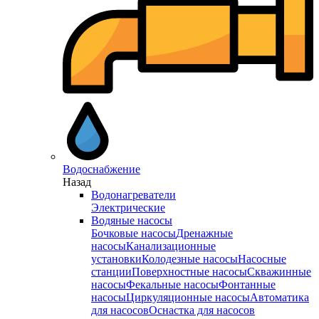
Водоснабжение
Назад
Водонагреватели
Электрические
Водяные насосы
Бочковые насосы
Дренажные
насосы
Канализационные
установки
Колодезные насосы
Насосные
станции
Поверхностные насосы
Скважинные
насосы
Фекальные насосы
Фонтанные
насосы
Циркуляционные насосы
Автоматика
для насосов
Оснастка для насосов