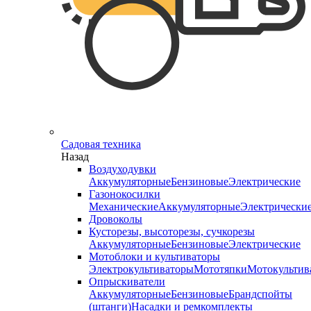
Садовая техника
Назад
Воздуходувки
Аккумуляторные
Бензиновые
Электрические
Газонокосилки
Механические
Аккумуляторные
Электрически
Дровоколы
Кусторезы, высоторезы, сучкорезы
Аккумуляторные
Бензиновые
Электрические
Мотоблоки и культиваторы
Электрокультиваторы
Мототяпки
Мотокультив
Опрыскиватели
Аккумуляторные
Бензиновые
Брандспойты
(штанги)
Насадки и ремкомплекты