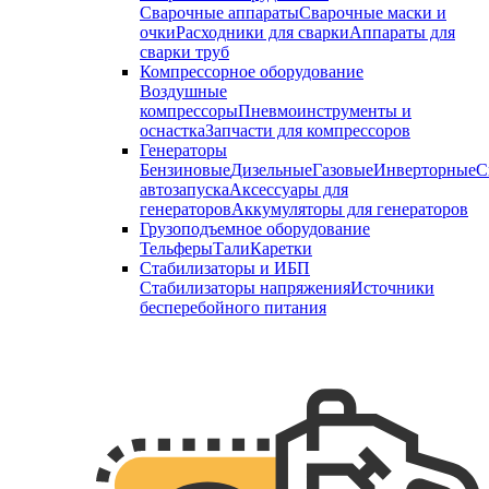
Сварочные аппараты
Сварочные маски и
очки
Расходники для сварки
Аппараты для
сварки труб
Компрессорное оборудование
Воздушные
компрессоры
Пневмоинструменты и
оснастка
Запчасти для компрессоров
Генераторы
Бензиновые
Дизельные
Газовые
Инверторные
С
автозапуска
Аксессуары для
генераторов
Аккумуляторы для генераторов
Грузоподъемное оборудование
Тельферы
Тали
Каретки
Стабилизаторы и ИБП
Стабилизаторы напряжения
Источники
бесперебойного питания