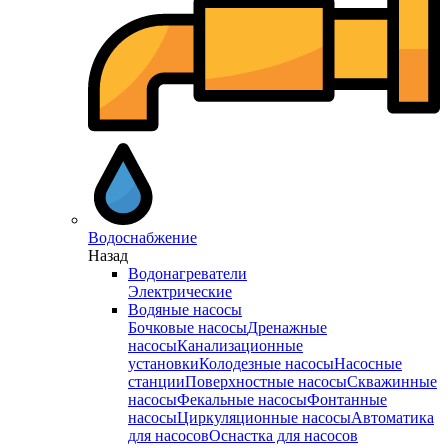
Водоснабжение
Назад
Водонагреватели
Электрические
Водяные насосы
Бочковые насосы
Дренажные
насосы
Канализационные
установки
Колодезные насосы
Насосные
станции
Поверхностные насосы
Скважинные
насосы
Фекальные насосы
Фонтанные
насосы
Циркуляционные насосы
Автоматика
для насосов
Оснастка для насосов