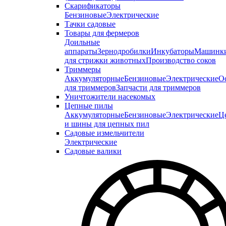
Скарификаторы
Бензиновые
Электрические
Тачки садовые
Товары для фермеров
Доильные
аппараты
Зернодробилки
Инкубаторы
Машинк
для стрижки животных
Производство соков
Триммеры
Аккумуляторные
Бензиновые
Электрические
О
для триммеров
Запчасти для триммеров
Уничтожители насекомых
Цепные пилы
Аккумуляторные
Бензиновые
Электрические
Ц
и шины для цепных пил
Садовые измельчители
Электрические
Садовые валики