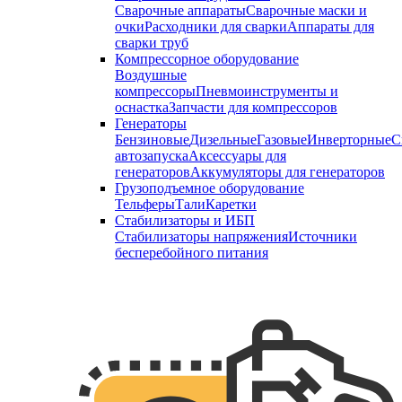
Сварочные аппараты
Сварочные маски и
очки
Расходники для сварки
Аппараты для
сварки труб
Компрессорное оборудование
Воздушные
компрессоры
Пневмоинструменты и
оснастка
Запчасти для компрессоров
Генераторы
Бензиновые
Дизельные
Газовые
Инверторные
С
автозапуска
Аксессуары для
генераторов
Аккумуляторы для генераторов
Грузоподъемное оборудование
Тельферы
Тали
Каретки
Стабилизаторы и ИБП
Стабилизаторы напряжения
Источники
бесперебойного питания