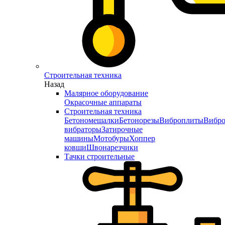
Строительная техника
Назад
Малярное оборудование
Окрасочные аппараты
Строительная техника
Бетономешалки
Бетонорезы
Виброплиты
Вибро
вибраторы
Затирочные
машины
Мотобуры
Хоппер
ковши
Швонарезчики
Тачки строительные