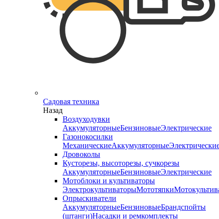
Садовая техника
Назад
Воздуходувки
Аккумуляторные
Бензиновые
Электрические
Газонокосилки
Механические
Аккумуляторные
Электрически
Дровоколы
Кусторезы, высоторезы, сучкорезы
Аккумуляторные
Бензиновые
Электрические
Мотоблоки и культиваторы
Электрокультиваторы
Мототяпки
Мотокультив
Опрыскиватели
Аккумуляторные
Бензиновые
Брандспойты
(штанги)
Насадки и ремкомплекты