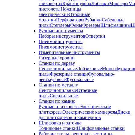
гайковерты
Краскопульты
Лобзики
Миксеры
Мо
пистолеты
Ножницы
электрические
Отбойные
молотки
Перфораторы
Рубанки
Сабельные
пилы
Степлеры
Фены
Фрезеры
Шлифмашины
Ш
Ручные инструменты
Наборы инструментов
Отвертки
Пневмоинструменты
Пневмоинструменты
Измерительные инструменты
Лазерные уровни
Станки по дереву
Ленточнопильные
Лобзиковые
Многофункцио
пилы
Фрезерные станки
Фуговально-
рейсмусовые
Фуговальные
Станки по металлу
Ленточнопильные
Отрезные
пилы
Сверлильные
Станки по камню
Ручные плиткорезы
Электрические
плиткорезы
Электрические камнерезы
Диски
для плиткорезов и камнерезов
Шлифовка и заточка
Точильные станки
Шлифовальные станки
Рабочие столы, верстаки, лестницы