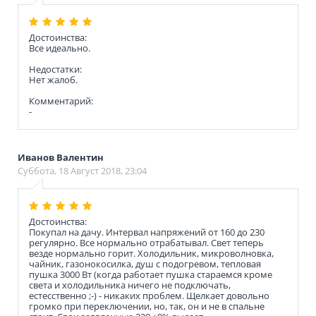
Достоинства:
Все идеально.
Недостатки:
Нет жалоб.
Комментарий:
-
Иванов Валентин
Суббота, 18 Август 2018, 23:04
Достоинства:
Покупал на дачу. Интервал напряжений от 160 до 230
регулярно. Все нормально отрабатывал. Свет теперь
везде нормально горит. Холодильник, микроволновка,
чайник, газонокосилка, душ с подогревом, тепловая
пушка 3000 Вт (когда работает пушка стараемся кроме
света и холодильника ничего не подключать,
естесственно ;-) - никаких проблем. Щелкает довольно
громко при переключении, но, так, он и не в спальне