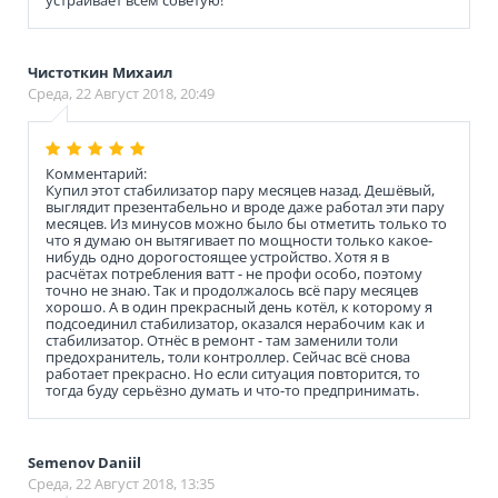
Чистоткин Михаил
Среда, 22 Август 2018, 20:49
Комментарий:
Купил этот стабилизатор пару месяцев назад. Дешёвый,
выглядит презентабельно и вроде даже работал эти пару
месяцев. Из минусов можно было бы отметить только то
что я думаю он вытягивает по мощности только какое-
нибудь одно дорогостоящее устройство. Хотя я в
расчётах потребления ватт - не профи особо, поэтому
точно не знаю. Так и продолжалось всё пару месяцев
хорошо. А в один прекрасный день котёл, к которому я
подсоединил стабилизатор, оказался нерабочим как и
стабилизатор. Отнёс в ремонт - там заменили толи
предохранитель, толи контроллер. Сейчас всё снова
работает прекрасно. Но если ситуация повторится, то
тогда буду серьёзно думать и что-то предпринимать.
Semenov Daniil
Среда, 22 Август 2018, 13:35