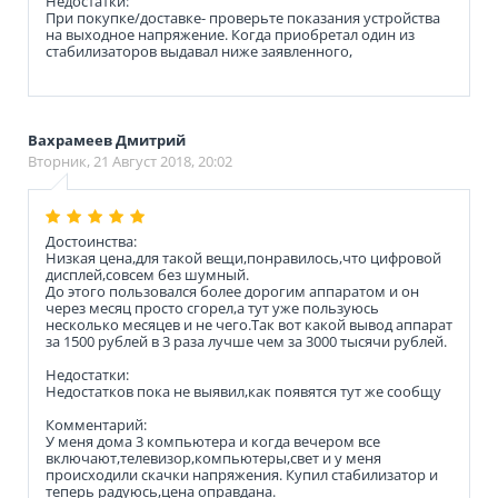
Недостатки:
При покупке/доставке- проверьте показания устройства
на выходное напряжение. Когда приобретал один из
стабилизаторов выдавал ниже заявленного,
Вахрамеев Дмитрий
Вторник, 21 Август 2018, 20:02
Достоинства:
Низкая цена,для такой вещи,понравилось,что цифровой
дисплей,совсем без шумный.
До этого пользовался более дорогим аппаратом и он
через месяц просто сгорел,а тут уже пользуюсь
несколько месяцев и не чего.Так вот какой вывод аппарат
за 1500 рублей в 3 раза лучше чем за 3000 тысячи рублей.
Недостатки:
Недостатков пока не выявил,как появятся тут же сообщу
Комментарий:
У меня дома 3 компьютера и когда вечером все
включают,телевизор,компьютеры,свет и у меня
происходили скачки напряжения. Купил стабилизатор и
теперь радуюсь,цена оправдана.