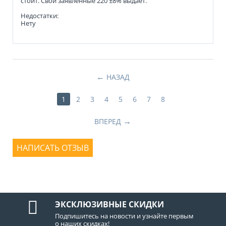
стоит. Свои заявленные 220 ±8% выдает.
Недостатки:
Нету
НАЗАД
1
2
3
4
5
6
7
8
ВПЕРЕД
НАПИСАТЬ ОТЗЫВ
ЭКСКЛЮЗИВНЫЕ СКИДКИ
Подпишитесь на новости и узнайте первым
о наших скидках!