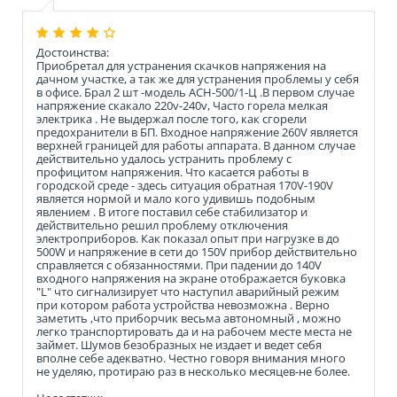
Достоинства:
Приобретал для устранения скачков напряжения на
дачном участке, а так же для устранения проблемы у себя
в офисе. Брал 2 шт -модель ACH-500/1-Ц .В первом случае
напряжение скакало 220v-240v, Часто горела мелкая
электрика . Не выдержал после того, как сгорели
предохранители в БП. Входное напряжение 260V является
верхней границей для работы аппарата. В данном случае
действительно удалось устранить проблему с
профицитом напряжения. Что касается работы в
городской среде - здесь ситуация обратная 170V-190V
является нормой и мало кого удивишь подобным
явлением . В итоге поставил себе стабилизатор и
действительно решил проблему отключения
электроприборов. Как показал опыт при нагрузке в до
500W и напряжение в сети до 150V прибор действительно
справляется с обязанностями. При падении до 140V
входного напряжения на экране отображается буковка
"L" что сигнализирует что наступил аварийный режим
при котором работа устройства невозможна . Верно
заметить ,что приборчик весьма автономный , можно
легко транспортировать да и на рабочем месте места не
займет. Шумов безобразных не издает и ведет себя
вполне себе адекватно. Честно говоря внимания много
не уделяю, протираю раз в несколько месяцев-не более.