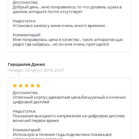
Достоинства:
Добрый день , мне понравилось то что уровень шума в
данном аппарате почти отсутствует
Недостатки:
Установка заняла у меня очень много времени .
Комментарий:
Мне понравилась цена и качество , таких аппаратов щас
редко где найдешь , но он мне очень пригодился
Городилов Данил
Четверг, 23 Август 2018, 23:47
Достоинства:
Отличный корпус,адекватная цена,бесшумный и конечно
цифровой дисплей
Недостатки:
Показания выходного напряжения на цифровом дисплее,
вонючий первое время
Комментарий:
Использую в течении года,подключена плазма,все
устраивает всем советую!