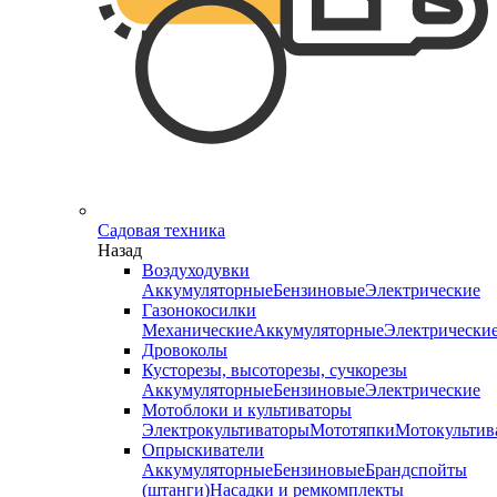
Садовая техника
Назад
Воздуходувки
Аккумуляторные
Бензиновые
Электрические
Газонокосилки
Механические
Аккумуляторные
Электрически
Дровоколы
Кусторезы, высоторезы, сучкорезы
Аккумуляторные
Бензиновые
Электрические
Мотоблоки и культиваторы
Электрокультиваторы
Мототяпки
Мотокультив
Опрыскиватели
Аккумуляторные
Бензиновые
Брандспойты
(штанги)
Насадки и ремкомплекты