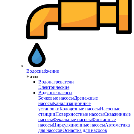
Водоснабжение
Назад
Водонагреватели
Электрические
Водяные насосы
Бочковые насосы
Дренажные
насосы
Канализационные
установки
Колодезные насосы
Насосные
станции
Поверхностные насосы
Скважинные
насосы
Фекальные насосы
Фонтанные
насосы
Циркуляционные насосы
Автоматика
для насосов
Оснастка для насосов