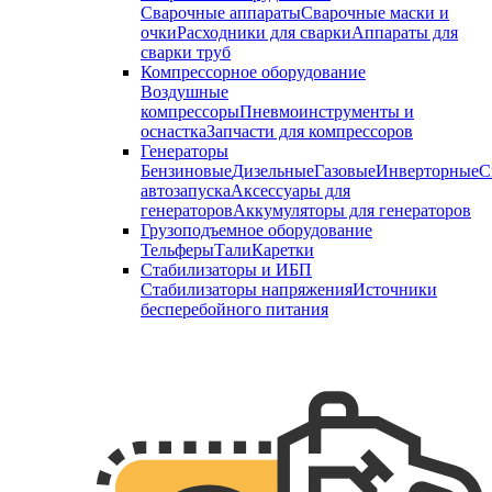
Сварочные аппараты
Сварочные маски и
очки
Расходники для сварки
Аппараты для
сварки труб
Компрессорное оборудование
Воздушные
компрессоры
Пневмоинструменты и
оснастка
Запчасти для компрессоров
Генераторы
Бензиновые
Дизельные
Газовые
Инверторные
С
автозапуска
Аксессуары для
генераторов
Аккумуляторы для генераторов
Грузоподъемное оборудование
Тельферы
Тали
Каретки
Стабилизаторы и ИБП
Стабилизаторы напряжения
Источники
бесперебойного питания