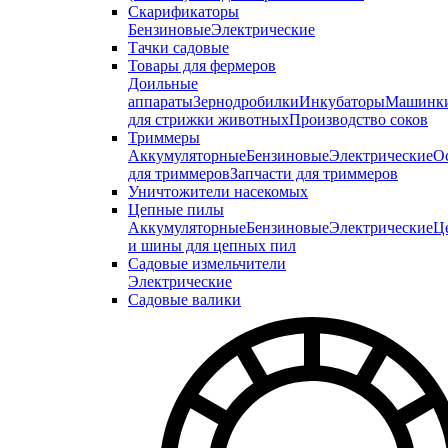
Скарификаторы
Бензиновые
Электрические
Тачки садовые
Товары для фермеров
Доильные
аппараты
Зернодробилки
Инкубаторы
Машинк
для стрижки животных
Производство соков
Триммеры
Аккумуляторные
Бензиновые
Электрические
О
для триммеров
Запчасти для триммеров
Уничтожители насекомых
Цепные пилы
Аккумуляторные
Бензиновые
Электрические
Ц
и шины для цепных пил
Садовые измельчители
Электрические
Садовые валики