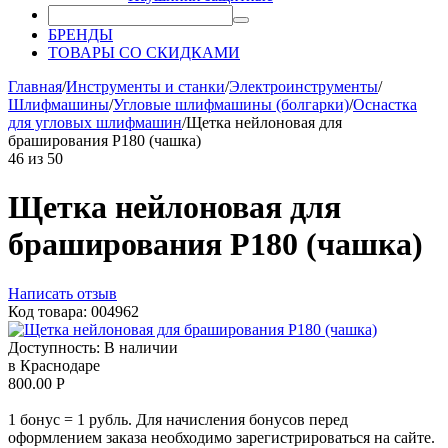
БРЕНДЫ
ТОВАРЫ СО СКИДКАМИ
Главная
/
Инструменты и станки
/
Электроинструменты
/
Шлифмашины
/
Угловые шлифмашины (болгарки)
/
Оснастка
для угловых шлифмашин
/
Щетка нейлоновая для
браширования P180 (чашка)
46
из
50
Щетка нейлоновая для
браширования P180 (чашка)
Написать отзыв
Код товара: 004962
Доступность:
В наличии
в Краснодаре
800.00
Р
1 бонус = 1 рубль. Для начисления бонусов перед
оформлением заказа необходимо зарегистрироваться на сайте.