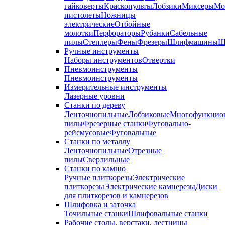
гайковерты
Краскопульты
Лобзики
Миксеры
Мо
пистолеты
Ножницы
электрические
Отбойные
молотки
Перфораторы
Рубанки
Сабельные
пилы
Степлеры
Фены
Фрезеры
Шлифмашины
Ш
Ручные инструменты
Наборы инструментов
Отвертки
Пневмоинструменты
Пневмоинструменты
Измерительные инструменты
Лазерные уровни
Станки по дереву
Ленточнопильные
Лобзиковые
Многофункцио
пилы
Фрезерные станки
Фуговально-
рейсмусовые
Фуговальные
Станки по металлу
Ленточнопильные
Отрезные
пилы
Сверлильные
Станки по камню
Ручные плиткорезы
Электрические
плиткорезы
Электрические камнерезы
Диски
для плиткорезов и камнерезов
Шлифовка и заточка
Точильные станки
Шлифовальные станки
Рабочие столы, верстаки, лестницы