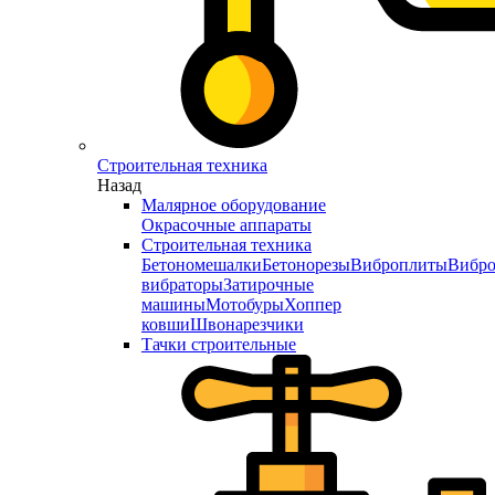
Строительная техника
Назад
Малярное оборудование
Окрасочные аппараты
Строительная техника
Бетономешалки
Бетонорезы
Виброплиты
Вибро
вибраторы
Затирочные
машины
Мотобуры
Хоппер
ковши
Швонарезчики
Тачки строительные